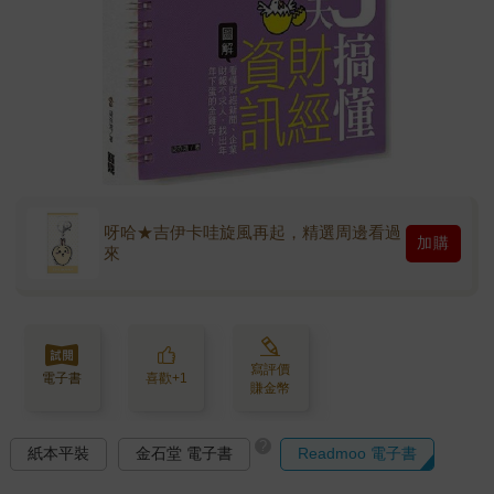
呀哈★吉伊卡哇旋風再起，精選周邊看過
加購
來
寫評價
電子書
喜歡+1
賺金幣
?
紙本平裝
金石堂 電子書
Readmoo 電子書