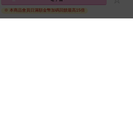
退換貨須知：
※ 本商品會員日滿額金幣加碼回饋最高15倍
因版權保護，您在金石堂所購買的電子書僅能以金石堂專屬
的閱讀軟體開啟閱讀，無法以其他閱讀器或直接下載檔案。
依據「消費者保護法」第19條及行政院消費者保護處公告之
「通訊交易解除權合理例外情事適用準則」，非以有形媒介
提供之數位內容或一經提供即為完成之線上服務，經消費者
事先同意始提供。（如：電子書、電子雜誌、下載版軟體、
虛擬商品…等），
不受「網購服務需提供七日鑑賞期」的限
制
。為維護您的權益，建議您先使用「試閱」功能後再付款
購買。