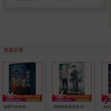
推薦必看
祕密中的祕密
請解開故事謎底 04
為怪