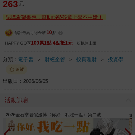
263
元
認購希望書包，幫助弱勢孩童上學不中斷！
10
預計最高可得金幣
點
?
100累1點 4點抵1元
HAPPY GO享
折抵無上限
分類：
電子書
＞
財經企管
＞
投資理財
＞
投資學
追蹤
出版日：
2026/06/05
活動訊息
金石堂2026海外優惠：電子書