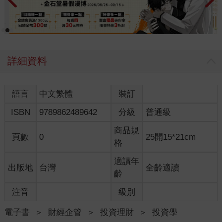
詳細資料
語言
中文繁體
裝訂
ISBN
9789862489642
分級
普通級
商品規
頁數
0
25開15*21cm
格
適讀年
出版地
台灣
全齡適讀
齡
注音
級別
電子書
＞
財經企管
＞
投資理財
＞
投資學