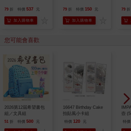
537
150
79
折
特價
元
79
折
特價
元
79
折
加入購物車
加入購物車
您可能會喜歡
2026第12屆希望書包
16647 Birthday Cake
IM
組／文具組
拍貼風小卡組
壺 (
IMU
500
120
51
折
特價
元
特價
元
特價