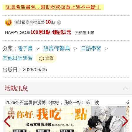
認購希望書包，幫助弱勢孩童上學不中斷！
10
預計最高可得金幣
點
?
100累1點 4點抵1元
HAPPY GO享
折抵無上限
分類：
電子書
＞
語言/字辭典
＞
日語學習
＞
其他日語學習
追蹤
出版日：
2026/06/05
活動訊息
第二波
金石堂2026海外優惠：電子書