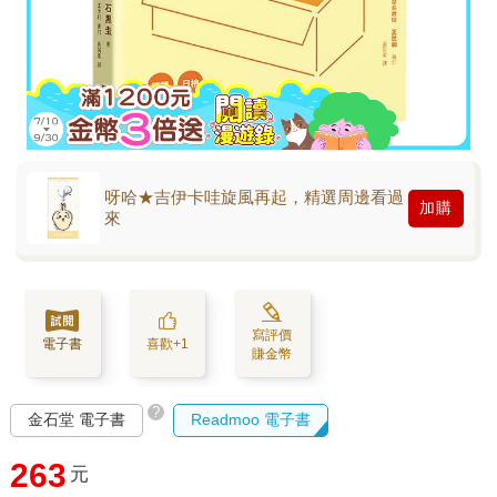
呀哈★吉伊卡哇旋風再起，精選周邊看過
加購
來
寫評價
電子書
喜歡+1
賺金幣
?
金石堂 電子書
Readmoo 電子書
263
元