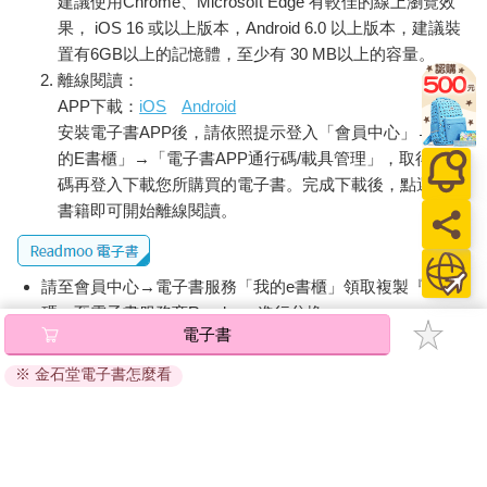
建議使用Chrome、Microsoft Edge 有較佳的線上瀏覽效
果， iOS 16 或以上版本，Android 6.0 以上版本，建議裝
置有6GB以上的記憶體，至少有 30 MB以上的容量。
離線閱讀：
APP下載：
iOS
Android
安裝電子書APP後，請依照提示登入「會員中心」→「我
的E書櫃」→「電子書APP通行碼/載具管理」，取得通行
碼再登入下載您所購買的電子書。完成下載後，點選任一
書籍即可開始離線閱讀。
請至會員中心→電子書服務「我的e書櫃」領取複製『兌換
碼』至電子書服務商Readmoo進行兌換。
電子書
退換貨須知：
※ 金石堂電子書怎麼看
因版權保護，您在金石堂所購買的電子書僅能以金石堂專屬
的閱讀軟體開啟閱讀，無法以其他閱讀器或直接下載檔案。
依據「消費者保護法」第19條及行政院消費者保護處公告之
「通訊交易解除權合理例外情事適用準則」，非以有形媒介
提供之數位內容或一經提供即為完成之線上服務，經消費者