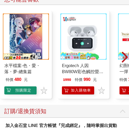
水平檔案-色・愛・
Ergotech 人因
幻獸
落・夢-總集篇
BW80W彩色觸控螢幕
一彈 
ANC降噪藍牙耳機
Pal
480
990
特價
元
特價
元
特價
1990
盒）
預購限定
加入購物車
訂購/退換貨須知
加入金石堂 LINE 官方帳號『完成綁定』，隨時掌握出貨動