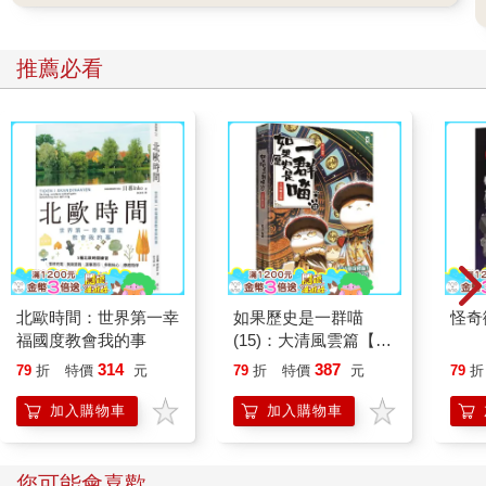
推薦必看
北歐時間：世界第一幸
如果歷史是一群喵
怪奇
福國度教會我的事
(15)：大清風雲篇【萌
貓漫畫學歷史】
314
387
79
折
特價
元
79
折
特價
元
79
折
加入購物車
加入購物車
您可能會喜歡