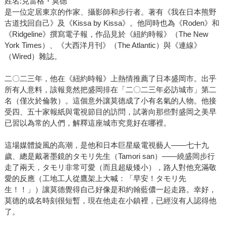
姓名:克雷格・莫德
是一位定居東京的作家、攝影師和步行者。著有《我在日本熊野
古道找回自己》及《Kissa by Kissa》。他同時也為《Roden》和
《Ridgeline》撰寫電子報，作品見於《紐約時報》（The New
York Times）、《大西洋月刊》（The Atlantic）與《連線》
（Wired）雜誌。
二〇二三年，他在《紐約時報》上熱情推薦了日本盛岡市。出乎
所有人意料，該報竟然把盛岡排在「二〇二三年必訪城市」第二
名（僅次於倫敦）。這個意外讓莫德成了小有名氣的人物。他接
受四、五十家報紙與電視節目的訪問，試著向那些對盛岡之美早
已習以為常的人們，解釋這座城市究竟好在哪裡。
這場媒體旋風的高潮，是他和日本巨星級電視藝人——七十九
歲、總是戴著墨鏡的タモリ先生（Tamori san）——繞盛岡步行
走了兩天，タモリ非常可愛（而且超級矮小），路人對他充滿敬
愛的反應（工地工人從鷹架上大喊：「早安！タモリ先
生！！」）讓莫德覺得自己好像是和約翰藍儂一起走路。幸好，
莫德的成名時刻很短暫，現在他走在小鎮裡，已經沒有人認得他
了。