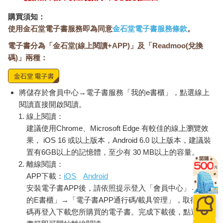
有時甚至直截了當地說。
購買須知：
我環顧店裡的設備和座位，咖啡券一排排釘在牆上，可能有買十
使用金石堂電子書服務即為同意
金石堂電子書服務條款
。
杯送一杯這類的優惠，依照慣例，喫茶店會為常客保留票券，只
不過，「你好」店裡的常客是否都還健在？那就另當別論了。角
電子書分為「金石堂(線上閱讀+APP)」及「Readmoo(兌換
落裡有張玻璃桌，桌子兩邊各設置一個遊戲搖桿，桌面下嵌著遊
碼)」兩種：
戲螢幕，那是我們兒時最愛的電動遊戲。在油膩的披薩店裡，用
二十五分硬幣可以玩一場「小精靈」（Pac-Man），這樣的夏日
時光已如煙霧般消逝。螢幕電源關著，看起來好像從未開啟過。
將儲存於會員中心→電子書服務「我的e書櫃」，點選線上
「這壞了一段時間了吧？」我問。
閱讀直接開啟閱讀。
「很久囉。」她回答。
線上閱讀：
她不問我為什麼來到這裡，對我身上背著大背包也毫不在意。這
是我時隔很久以來第一次的徒步旅行，沒有太多計劃。發現「你
建議使用Chrome、Microsoft Edge 有較佳的線上瀏覽效
好」這間店，喝到一杯難以下嚥的冰咖啡，想起那毫無生機的冰
果， iOS 16 或以上版本，Android 6.0 以上版本，建議裝
河岩原和皇室廁所——這一切對我來說都是好兆頭。我的目標很
置有6GB以上的記憶體，至少有 30 MB以上的容量。
簡單，只想在半島的古道上徒步行走個三十天、甚至四十天，慢
離線閱讀：
慢來，不趕時間。
APP下載：
iOS
Android
老闆娘那難以取悅、隨性從容的態度讓人印象深刻，她實在很
安裝電子書APP後，請依照提示登入「會員中心」→「我
酷，對什麼事都不在乎，講話模稜兩可、讓人摸不著頭緒，我們
的E書櫃」→「電子書APP通行碼/載具管理」，取得通行
的對話就像在用濕海綿打乒乓一樣。本來可以聊的事情應該有很
碼再登入下載您所購買的電子書。完成下載後，點選任一
多，偏偏我們談到了政府的懦弱和無能，「病毒這個，病毒那個