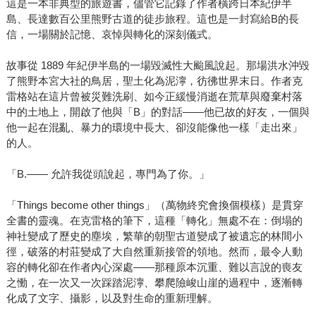
這是一本非典型的旅遊書，儘管它記錄了作者橫跨日本紀伊半
島、長達數百公里熊野古道的徒步旅程。這也是一封寫給B的長
信，一場關於記憶、哀悼與轉化的深刻儀式。
故事從 1889 年紀伊半島的一場毀滅性大颱風說起。那場洪水沖毀
了熊野本宮大社的鳥居，聖土化為泥濘，彷彿世界末日。作者克
雷格站在這片曾被災難洗刷、如今正緩慢消逝在荒草與廢棄村落
中的土地上，開啟了他與「B」的對話——他已故的好友，一個與
他一起在混亂、暴力的環境中長大、卻沒能像他一樣「走出來」
的人。
「B.—— 允許我從頭說起，專門為了你。」
「Things become other things」（萬物終究會換個模樣）是貫穿
全書的靈魂。在克雷格的筆下，這種「轉化」無處不在：倒塌的
神社變成了歷史的塵埃，繁華的朝聖古道變成了被遺忘的林間小
徑，破落的村莊變成了大自然重新接管的領地。然而，最令人動
容的轉化卻在作者內心深處——那種原本沉重、難以言說的喪友
之慟，在一次又一次踩踏泥濘、攀爬險峻山崖的過程中，逐漸轉
化成了文字、攝影，以及對生命的重新理解。