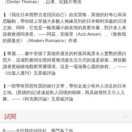
（Dexter Thomas），記者、紀錄片導演
▎《我在日本熊野古道找回自己》由克雷格．莫德的好奇心與深
思驅動，帶你踏上穿越大多數人無緣見到的日本鄉村深處的沉浸
之旅。同時，它也是一幅美國小鎮友情的真實肖像，對許多人來
說都會感同身受。——阿茲．安薩里（Aziz Ansari），《救救我
的羅曼史》（Modern Romance）作者
▎華麗……書中穿插了莫德所遇見的村落與風景令人驚艷的黑白
照片，這場對脆弱生態與逐漸消逝生活方式的溫柔探索，將鼓勵
讀者更細緻地觀察周遭環境。這是一場滋養心靈的旅程。」——
《出版人週刊》五星級評論
▎一部帶有冥想性質的旅行文學，帶你走進少有外人涉足的日本
之地。(莫德的)記述遠超私人回憶的範疇，既具啟發性又引人入
勝。——《柯克斯評論》五星級評論
試閱
B.——允許我從頭說起，專門為了你。