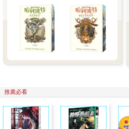
始終沒抬頭。
「沒有吐司喔，」她說。（這種店通常都會供應吐司。）
「有冰咖啡嗎？」
「有，我們有冰咖啡。」（這種店通常都會供應冰咖啡。）
整間店空無一人。我借用了廁所，廁所維護得很好——瓷磚地板
上有個舊式的陶瓷蹲廁便器，那是來自另一個時代的便器，使用
時需要良好的平衡感，要像相撲選手一樣半蹲著。我曾經看過一
個專為天皇建造的廁所，那是在另一條名為「木曾街道」的歷史
古道上一個小村莊裡，離這個喫茶店很遠。
幾百年前，有傳言說天皇要路過這裡，深怕他途中突然要如廁，
於是人們造了一個非常漂亮的廁所——木製的（沒錯，一個木製
廁所），地板上開了一個完美橢圓形的洞，撒上清新的柏木香，
並填滿沙子。一端裝有一個漂亮的小把手，用以幫助保持平衡，
也方便將和服撩起、掛好之類的。天花板則是用精緻的茅葺編織
推薦必看
而成。真是個極具巧思、讓人可以清空腸子的設計。至於，為什
麼要做一個沙坑，好像天皇是隻貓似的？原因是，天皇的糞便需
要檢查，甚至還設有專門的職位，分析天皇每一次的排便，以確
認這位神的化身身體健康，真是不得了的工作啊！但信不信由
你，這些我們講給自己聽的故事，或將一個人類凌駕於萬人之上
的作為——荒誕又武斷，這些都真實存在著。那個建在偏遠之地