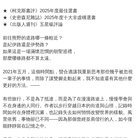
★《柯克斯書評》2025年度最佳選書
★《史密森尼雜誌》2025年度十大非虛構選書
★《出版人週刊》五星級評論
前往熊野的道路哪一條較近？
是紀伊路還是伊勢路？
如果這是一場滿懷悲憫的朝聖巡禮，
那麼哪條路都不算太遠。
2021年五月，這個時間點，蠻合適讓我重新思考那些幾乎被忽視
一輩子的事情，而除了讓雙腳走動起來，我不知道還有其他什麼
更好的方法。——
有些旅行，不是為了抵達，而是為了在漫漫路途上，慢慢學會與
不在身邊的人同行。作者以步行穿越日本的街道與山徑，記錄時
間如何在身體裡沉澱，也記錄失去如何悄悄改變世界的樣貌。風
景依舊，事物卻已不同——因為那個曾經並肩偕行的人，如今僅
能靜靜留在記憶之中。