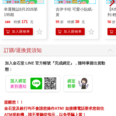
坐下，遠眺巍峨群山：魚尾峰（Machapuchare）、希昂楚里峰
幸運雜誌8月2026第
吉伊卡哇 可愛小貼紙-
【KI
（Hiunchuli）、辛格楚里峰（Singuchuli）、剛嘎普爾那峰
195期
黃
列-
（Gangapurna），當然，還有八千公尺高的安納普爾納神山本
平煎
171
38
特價
元
95
折
特價
元
56
折
180
身。時間分分秒秒過去，我迎來自己二十八歲的生日。在這樣的
一個地方，彷彿置身月球，我和所有人一樣，感覺自己既渺小又
加入購物車
加入購物車
迷失。
當時我並不知道，自己即將結束最艱難的十年，所有事情將會變
得愈來愈好。在那一刻，面對眼前那片美麗和孤寂，我仍然需要
訂購/退換貨須知
費盡全力才能阻止自己從這邊緣一躍而下。
清了清嗓子，我說，「這地方很久了，是吧？」老闆娘笑著說，
「『你好』這間店？這裡我已經經營三十五年了，還是三十六
加入金石堂 LINE 官方帳號『完成綁定』，隨時掌握出貨動
年？差不多三十五年左右。」
態：
然後她又呵呵笑了一聲：「老天，真是夠久了，現在隨時關門都
可以，很久以前就該關了。」
在半島上，時間以不一樣的方式流動，那很難解釋，彷彿時間恣
意的在四十年前的某個瞬間停頓，而如今所剩的一切，都仍在當
時的迴圈裡打轉，失去清晰的樣貌。我在這模糊曖昧中，感受到
提醒您！！
一種溫柔，一種寬恕。紀伊半島實在是個適合緬懷過去的地方，
這裡的人們，與事物的衰微建立了一種健康的關係。一場恰當的
金石堂及銀行均不會請您操作ATM! 如接獲電話要求您前往
風暴，可以在一夜之間沖刷淨化一切。沒關係，他們會這麼說，
ATM提款機，請不要聽從指示，以免受騙上當！