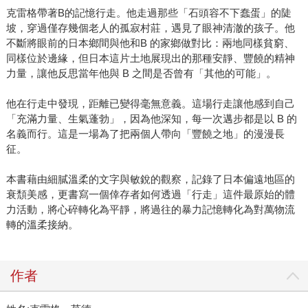
克雷格帶著B的記憶行走。他走過那些「石頭容不下蠢蛋」的陡
坡，穿過僅存幾個老人的孤寂村莊，遇見了眼神清澈的孩子。他
不斷將眼前的日本鄉間與他和B 的家鄉做對比：兩地同樣貧窮、
同樣位於邊緣，但日本這片土地展現出的那種安靜、豐饒的精神
力量，讓他反思當年他與 B 之間是否曾有「其他的可能」。
他在行走中發現，距離已變得毫無意義。這場行走讓他感到自己
「充滿力量、生氣蓬勃」，因為他深知，每一次邁步都是以 B 的
名義而行。這是一場為了把兩個人帶向「豐饒之地」的漫漫長
征。
本書藉由細膩溫柔的文字與敏銳的觀察，記錄了日本偏遠地區的
衰頹美感，更書寫一個倖存者如何透過「行走」這件最原始的體
力活動，將心碎轉化為平靜，將過往的暴力記憶轉化為對萬物流
轉的溫柔接納。
作者