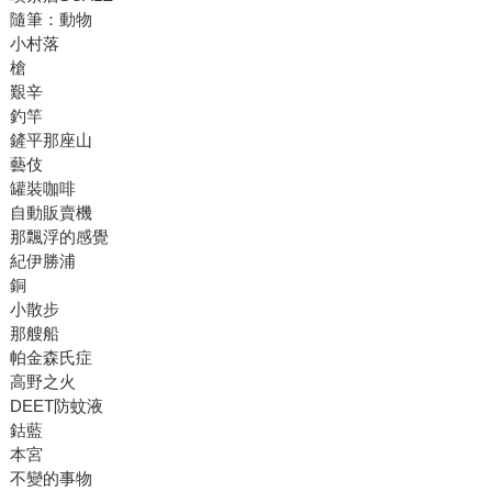
隨筆：動物
小村落
槍
艱辛
釣竿
鏟平那座山
藝伎
罐裝咖啡
自動販賣機
那飄浮的感覺
紀伊勝浦
銅
小散步
那艘船
帕金森氏症
高野之火
DEET防蚊液
鈷藍
本宮
不變的事物