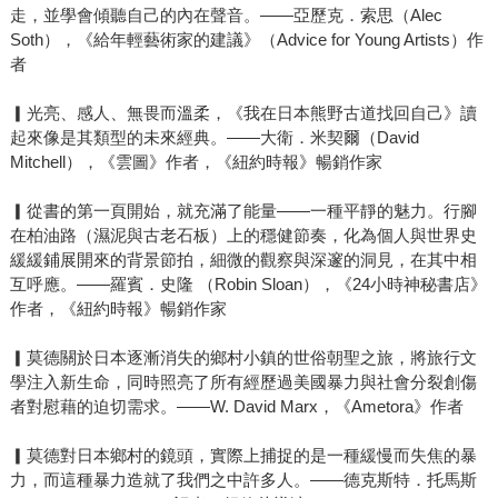
走，並學會傾聽自己的內在聲音。——亞歷克．索思（Alec
Soth），《給年輕藝術家的建議》（Advice for Young Artists）作
者
▎光亮、感人、無畏而溫柔，《我在日本熊野古道找回自己》讀
起來像是其類型的未來經典。——大衛．米契爾（David
Mitchell），《雲圖》作者，《紐約時報》暢銷作家
▎從書的第一頁開始，就充滿了能量——一種平靜的魅力。行腳
在柏油路（濕泥與古老石板）上的穩健節奏，化為個人與世界史
緩緩鋪展開來的背景節拍，細微的觀察與深邃的洞見，在其中相
互呼應。——羅賓．史隆 （Robin Sloan），《24小時神秘書店》
作者，《紐約時報》暢銷作家
▎莫德關於日本逐漸消失的鄉村小鎮的世俗朝聖之旅，將旅行文
學注入新生命，同時照亮了所有經歷過美國暴力與社會分裂創傷
者對慰藉的迫切需求。——W. David Marx，《Ametora》作者
▎莫德對日本鄉村的鏡頭，實際上捕捉的是一種緩慢而失焦的暴
力，而這種暴力造就了我們之中許多人。——德克斯特．托馬斯