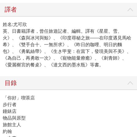
譯者
姓名:尤可欣
英、日書籍譯者，曾任旅遊記者、編輯。譯有《星星、雪、
火》、《森與冰河與鯨》、《印度尋秘之旅——在印度遇見馬哈
希》、《雙手合十、一無所求》、《昨日的咖哩、明日的麵
包》、《勇氣絲帶》、《生き甲斐：在當下，發現美與不美》、
《為自己，再勇敢一次》、《寵物能量療癒》、《刺青師》、
《愛麗榭宮的餐桌》、《達文西的墨水瓶》等書。
目錄
「你好」喫茶店
步行者
鐘錶店
物品與原型
旅館主人
約翰