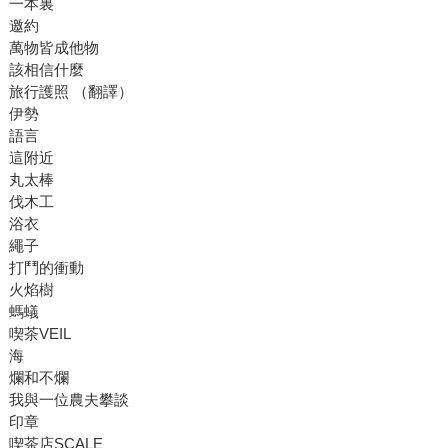
一本裏
邀約
萬物皆成他物
該相信什麼
旅行護照 （翻譯）
伊勢
語言
這附近
丸太棒
伐木工
浴衣
繩子
打鬥的衝動
火焰樹
螞蟻
喫茶VEIL
海
爛和不爛
我與一位農夫攀談
印章
喫茶店SCALE