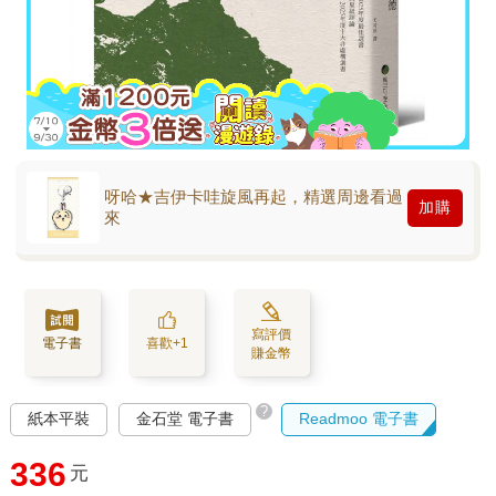
呀哈★吉伊卡哇旋風再起，精選周邊看過
加購
來
寫評價
電子書
喜歡+1
賺金幣
?
紙本平裝
金石堂 電子書
Readmoo 電子書
336
元