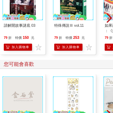
的廁所從未被使用過，但小鎮以某種方式供奉著它，並開放讓人
參觀。如果你到了附近，可以去參觀一下。
在這裡，「你好」喫茶店的廁所也大致是差不多的設計，只不過
有排水管道——不是沙子——而且顯然已經被使用了數千次。在
便器旁邊，有一個凹痕累累的鋁製煙灰缸，這地方曾充斥著香煙
請解開故事謎底 03
特殊傳說Ⅲ vol.11
如果
的濃霧，至今依然散發著數千個吸煙者餘留的煙味。在過去十年
：《
裡，法律隨著奧運即將舉辦而產生了變化（奧運於一九六四年大
喵》
150
253
79
折
特價
元
79
折
特價
元
79
折
大改變了東京，而二〇二〇年又再度產生影響。）當我二〇〇〇
【首
年第一次來到日本時，幾乎到處都有人在吸煙，你得洗三次澡才
加入購物車
加入購物車
能去掉頭髮上的煙味。如今，法規變得更嚴格，幾乎沒有地方允
許人抽煙了，而這些老喫茶店是最後的堅守者，他們繼續這麼做
主要是出於對那些老顧客的尊重，畢竟這些常客一生中大部分時
您可能會喜歡
間，幾乎每天早上都要來這抽根菸。
我從廁所回來，冰咖啡已經放在桌上，老闆看起來一動都沒動
過，彷彿咖啡是自己沖好的。我喝了一口，皺著眉咳了一下，它
出乎意料的甜，讓我想起在安納布爾納峰（Annapurna）大本營
（我早先獨自去冒險的地方之一）喝到的咖啡：即溶，加了大量
的糖。當時因為高山症反應，我的頭像被老虎鉗緊箍著般疼痛，
好不容易才抵達大本營。營地上方有一個危險的大岩塊，突出於
冰川堆積物的邊緣，我無法入睡，在夜裡獨自往上攀登。甜咖啡
裝在一個小保溫瓶裡，塞進外套口袋，我在一片廣袤的凍原邊緣