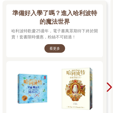
四、五個小時整理照片、編排筆記、洗衣服、與旅館老闆聊天、
將資料建檔。最後，這一切都去了哪？就在這裡，拿在你手中。
整個過程，猶如一場禁慾苦修，我甚至還剃了頭，像個身體力行
準備好入學了嗎？進入哈利波特
的托缽僧，以故事來乞討施捨過日子。是的，這是一段徒步旅
的魔法世界
行，但同時也是與各種人、事、物產生的一系列羈絆：淬鍊自照
片檔案裡的各種面孔、舊故事、新故事、歷史、田野、森林攀
哈利波特歡慶25週年，電子書萬眾期待下終於開
爬、柏青哥店和松樹。
賣！套書限時優惠，粉絲不可錯過！
……
沿著這條路一直走，在前方有家店，看起來像是間「喫茶」
看更多
（kissa）、一間老咖啡館。那是我在這世上最鐘愛的場所——喫
茶店，簡稱喫茶，也就是日式咖啡館。它帶著一種五十年代美國
路邊餐館的氛圍，同時又有獨自想像創造出來的美。低矮的美耐
板桌子，低矮的座位，它們稱做「沙發座」（我真是愛這個名稱
——沙發座。）喫茶店裡往往瀰漫著煙霧，是一種老式的社區居
民交流中心。一旦你找到一個這樣的喫茶店，在裡面坐上一個小
時，沒有意外，你會對這整個村鎮有更多的認識。但眼前這間
店，帆布遮篷被風雨撕爛，看起來簡直像個廢墟。這麼說好了，
它就像被謀殺後扔進溝渠，然後再一次拖出來檢查，認為一文不
值，又被丟回去那般的破爛。然而今天天氣炎熱，我又很渴，而
它的招牌正對著我說：「HOWDY！」（你好！）
走進店裡，老闆娘正埋首在報紙中，手裡夾著一根點燃的香煙，