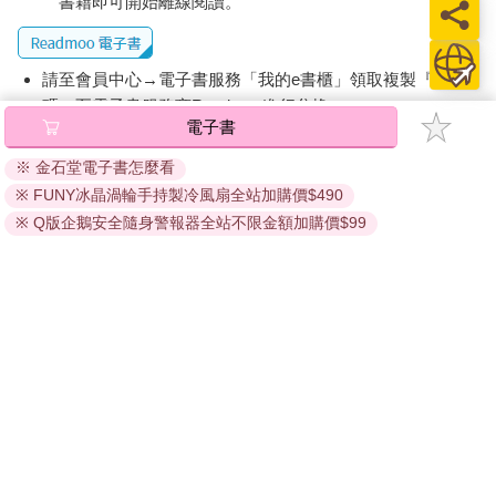
書籍即可開始離線閱讀。
的，整個世界都出了差錯，」她說，「根本不知道還能不能回歸
正軌」。沒人知道病毒到底潛伏在哪裡，「而且，媽的，根本沒
人在乎」，她說，「就像你不能責怪想喝酒的人，現在這種時
請至會員中心→電子書服務「我的e書櫃」領取複製『兌換
候，任何該死的事情都可能從任何人、任何地方突然冒出來。」
我只能笑笑表示同意。
碼』至電子書服務商Readmoo進行兌換。
電子書
然後，喝完那杯甜咖啡，付了帳，問她能否讓我在店裡拍幾張照
退換貨須知：
片，她嗯的一聲算是答應了。
※ 金石堂電子書怎麼看
因版權保護，您在金石堂所購買的電子書僅能以金石堂專屬
陰沉沉的天氣，光線蒼白，掛在牆上的一個南方美女畫像被煙燻
※ FUNY冰晶渦輪手持製冷風扇全站加購價$490
的閱讀軟體開啟閱讀，無法以其他閱讀器或直接下載檔案。
得髒兮兮，幾十年歲月就這麼轉眼流逝。
依據「消費者保護法」第19條及行政院消費者保護處公告之
※ Q版企鵝安全隨身警報器全站不限金額加購價$99
步行者
「通訊交易解除權合理例外情事適用準則」，非以有形媒介
三十天，也許四十天——這就是我的計畫，徒步行走的計畫。
基本上我並不感到憂鬱沮喪，也沒有被巨大的空虛感佔據，但我
提供之數位內容或一經提供即為完成之線上服務，經消費者
知道有些地方不對勁，這種感覺已經持續一段時間了，我感到心
事先同意始提供。（如：電子書、電子雜誌、下載版軟體、
神不寧。也許是新冠疫情的影響——病毒席捲了全世界，隨之而
虛擬商品…等），
不受「網購服務需提供七日鑑賞期」的限
來的，是無盡的孤獨。也許，我只是因為在家待了一年多而到達
制
。為維護您的權益，建議您先使用「試閱」功能後再付款
了崩潰的邊緣。整個世界都陷入停頓，布萊恩，這一停，就不知
購買。
道什麼時候才能擺脫這種困境。我們總是藉由忙碌來忽視創傷、
假裝一切都沒問題，但這忙碌突然被無情的終止，於是，那種從
任何人身上會冒出任何該死東西的集體恐懼，包覆籠罩了我們每
個人的腦子。我不需要酒精，但我需要走路。於是我出發，開始
這段旅程。