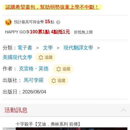
認購希望書包，幫助弱勢孩童上學不中斷！
15
預計最高可得金幣
點
?
100累1點 4點抵1元
HAPPY GO享
折抵無上限
分類：
電子書
＞
文學
＞
現代翻譯文學
＞
美國現代文學
追蹤
作者：
克雷格・莫德
追蹤
出版社：
馬可孛羅
追蹤
出版日：
2026/06/04
活動訊息
十字殺手【艾迪．弗林系列 前傳】
金