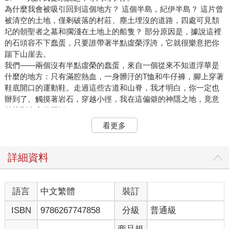
為什麼我會被吸引回到這個地方？ 這個半島，紀伊半島？ 這片曾
被清空的土地，僅剩破落的村莊、塵土埋沒的道路，四處可見頹
圮的朝聖者之墓和擱淺在土地上的船隻？ 部分原因是，據說這裡
的石頭容不下蠢蛋，只要誰帶著半點虛榮浮誇，它就很樂意把你
踹下山崖去。
我們——兩個沒有半點虛榮的蠢蛋，來自一個從來不知道浮華是
什麼的地方：只有滿腔熱血，一身髒汙的T恤和牛仔褲，腳上穿著
鞋底開口的運動鞋。走過這些古道和山脊，我才明白，你一定也
辦到了。觸摸著岩石，穿越小徑，我在這偏僻的神隱之地，竟意
外找到內心的平靜。
我雖然仰慕那些古老的道路和岩石，然而真正讓我一次又一次回
看更多
到這裡的，卻是這裡的人們——他們的故事，以及與這片土地切
不斷的羈絆。他們的語言讓人著迷：帶著一種愉悅的粗鄙韻味，
是我們很熟悉的混濁腔調。正是這些人、這些話語，比任何事都
詳細資料
更讓我想起你。
彷彿有一輩子那麼久，我都不再寫下你的名字：Bryan（布萊恩，
我辦到了！）一定要用「y」而不是「i」，因為對我來說，這才
語言
中文繁體
裝訂
是唯一正確的寫法。這個名字從來沒離開過我的心（怎麼可能
ISBN
9786267747858
分級
普通級
呢？）布萊恩，但直到這次徒步旅行，你才真正完全回到我心
裡。為什麼遲至現在？我也不知道。或許是我已經看得夠多，才