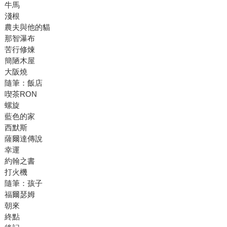
牛馬
淺根
農夫與他的貓
那智瀑布
苦行修煉
簡陋木屋
大阪燒
隨筆：飯店
喫茶RON
螺旋
藍色的家
西默斯
薩爾達傳說
幸運
約翰之書
打火機
隨筆：孩子
福爾瑟姆
朝來
終點