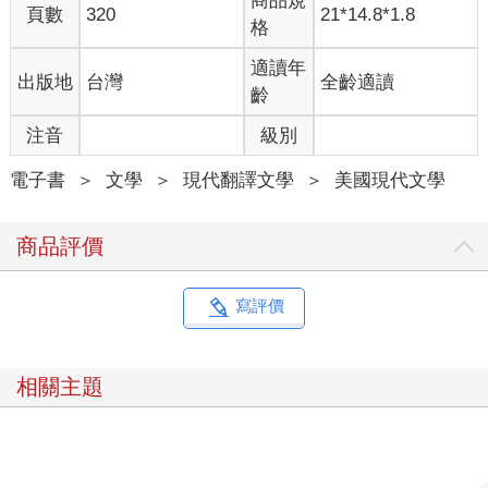
商品規
終於有勇氣可以回望過去。
頁數
320
21*14.8*1.8
格
然而我可以確定的是：這個世界轉啊轉的不停變化，只要我繼續
邁開步伐前行，我就愈能信任那些我們無法理解的事物。啊！生
適讀年
出版地
台灣
全齡適讀
命，就像鍋中沸騰的湯水滾滾溢出，無法遏止，就讓我成為你的
齡
雙眼，盡我所能的為你見證那些你還來不及看見的奇跡。
「你好」喫茶店
注音
級別
我們最後一次交談已經二十七年前的事了，我想按時間順序來回
顧一下。
電子書
＞
文學
＞
現代翻譯文學
＞
美國現代文學
以下是大致的狀況：我現在四十一歲，十九歲的時候搬到了日
本。我經常徒步行走，大多獨自一人，帶著一種迫切心情，沿著
商品評價
這些日本古道一路走下去。
常常一走就是二十公里、三十公里，有時四十公里或更多，直到
我的雙腳發軟，許多部位灼熱發燙，彷彿快被碾碎，我非得確定
寫評價
自己再也無法往前走一步了，才願意停下。然後第二天再重複一
樣的事情，然後是下一天。就這樣反覆持續好幾周、好幾個月。
這對我來說並不費力，彷彿我的身體就是為此而生。我用相機拍
相關主題
下途中遇見的人們、遭遇的各種事物，和瑣碎平庸的生活景象。
我把自己的觀察和想法口述錄音下來，一路自言自語，就像那位
在郊區人行道上遊蕩、常常經過我們家門口的流浪婦女一樣。
（為什麼當時我們不曾試著幫助她？）每天晚上，我會花三、