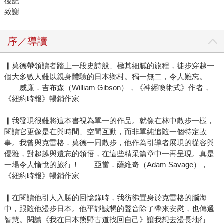
後記
致謝
序／導讀
▎莫德帶領讀者踏上一段史詩般、極其細膩的旅程，徒步穿越一
個大多數人難以親身體驗的日本鄉村。獨一無二，令人難忘。
——威廉．吉布森（William Gibson），《神經喚術式》作者，
《紐約時報》暢銷作家
▎我發現很難將這本書視為單一的作品。就像在林中散步一樣，
閱讀它更像是在與時間、空間互動，而非單純追隨一個特定故
事。我曾與克雷格．莫德一同散步，他作為引導者展現的從容與
優雅，對超越與遺忘的領悟，在這些精采篇章中一再呈現。真是
一場令人愉悅的旅行！——亞當．薩維奇（Adam Savage），
《紐約時報》暢銷作家
▎在閱讀他引人入勝的回憶錄時，我彷彿置身於克雷格的腦海
中，跟隨他漫步日本。他平靜誠懇的聲音除了帶來安慰，也傳遞
智慧。閱讀《我在日本熊野古道找回自己》讓我想去漫長地行