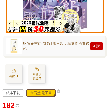
呀哈★吉伊卡哇旋風再起，精選周邊看過
加購
來
寫評價
喜歡+1
賺金幣
?
紙本平裝
金石堂 電子書
182
元