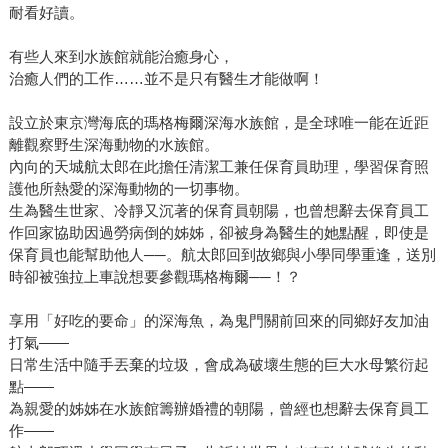
耐看好讀。
有些人來到水族館就能治癒身心，
治癒人們的工作……並不是只有醫生才能做啊！
設立於東京灣海底的瑪格梅爾深海水族館，是全球唯一能在近距
離觀察野生深海動物的水族館。
內向的天城航太郎在此擔任清潔工兼任保育員助理，學習保育照
護他所熱愛的深海動物的一切事物。
生為醫生世家、冷靜又沉著的保育員朝陽，也曾想辭去保育員工
作回家協助因過勞病倒的姊姊，卻被身為醫生的她點醒，即使是
保育員也能幫助他人──。航太郎回到故鄉與小學同學重逢，送別
時卻被強拉上車說想要參觀瑪格梅爾──！？
享用「好吃的要命」的深海魚，為鬼門關前回來的同鄉好友加油
打氣——
日常生活中隨手丟棄的垃圾，會成為破壞生態的巨大水母繁衍起
點——
為親愛的姊姊在水族館籌辦婚禮的朝陽，曾經也想辭去保育員工
作——