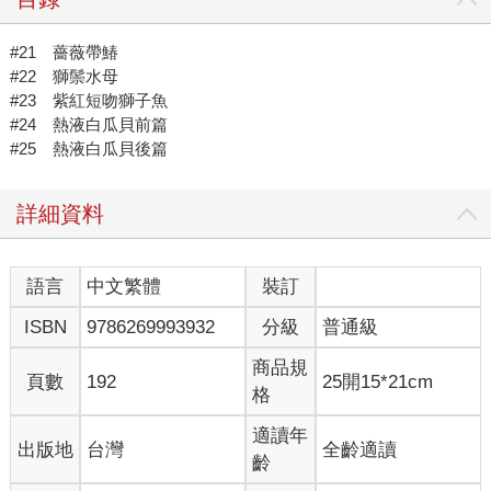
#21 薔薇帶鰆
#22 獅鬃水母
#23 紫紅短吻獅子魚
#24 熱液白瓜貝前篇
#25 熱液白瓜貝後篇
詳細資料
語言
中文繁體
裝訂
ISBN
9786269993932
分級
普通級
商品規
頁數
192
25開15*21cm
格
適讀年
出版地
台灣
全齡適讀
齡