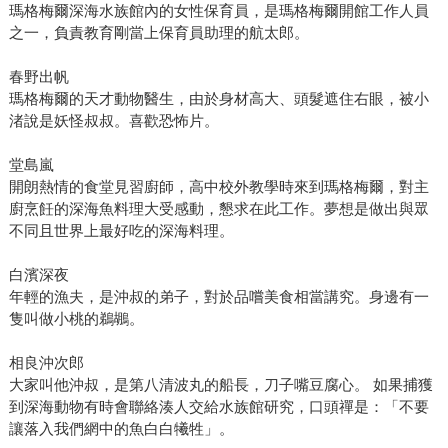
瑪格梅爾深海水族館內的女性保育員，是瑪格梅爾開館工作人員
之一，負責教育剛當上保育員助理的航太郎。
春野出帆
瑪格梅爾的天才動物醫生，由於身材高大、頭髮遮住右眼，被小
渚說是妖怪叔叔。喜歡恐怖片。
堂島嵐
開朗熱情的食堂見習廚師，高中校外教學時來到瑪格梅爾，對主
廚烹飪的深海魚料理大受感動，懇求在此工作。夢想是做出與眾
不同且世界上最好吃的深海料理。
白濱深夜
年輕的漁夫，是沖叔的弟子，對於品嚐美食相當講究。身邊有一
隻叫做小桃的鵜鶘。
相良沖次郎
大家叫他沖叔，是第八清波丸的船長，刀子嘴豆腐心。 如果捕獲
到深海動物有時會聯絡湊人交給水族館研究，口頭禪是：「不要
讓落入我們網中的魚白白犧牲」。