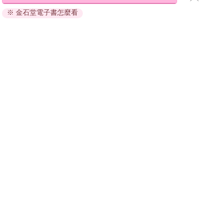
退換貨須知：
※ 金石堂電子書怎麼看
因版權保護，您在金石堂所購買的電子書僅能以金石堂專屬
的閱讀軟體開啟閱讀，無法以其他閱讀器或直接下載檔案。
依據「消費者保護法」第19條及行政院消費者保護處公告之
「通訊交易解除權合理例外情事適用準則」，非以有形媒介
提供之數位內容或一經提供即為完成之線上服務，經消費者
事先同意始提供。（如：電子書、電子雜誌、下載版軟體、
虛擬商品…等），
不受「網購服務需提供七日鑑賞期」的限
制
。為維護您的權益，建議您先使用「試閱」功能後再付款
購買。