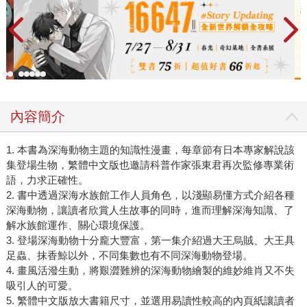
內容簡介
1. 本書為深海動物主題的知識性漫畫，每章節有日本專家解說該
集登場生物，繁體中文版也邀請科普作家張東君再次監修專業術
語，力求正確性。
2. 書中透過深海水族館工作人員角色，以淺顯易懂方式介紹各種
深海動物，讓讀者欣賞人生故事的同時，進而理解深海知識、了
解水族館運作、關心環境保護。
3. 登場深海動物十分龐大豐富，第一集介紹過大王烏賊、大王具
足蟲、抹香鯨以外，不同集數也有不同深海動物登場。
4. 畫風活潑生動，將艱澀難辨的深海動物繪製的維妙維肖又不失
吸引人的可愛。
5. 繁體中文版放大書籍尺寸，並選用易讀性較高的內頁紙讓讀者