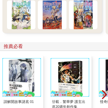
推薦必看
請解開故事謎底 01
廿載．繁華夢 護玄出
怪奇
道20週年創作集