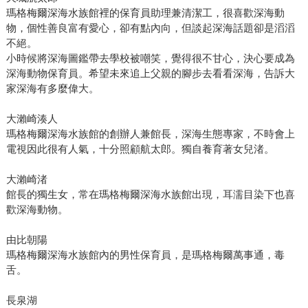
瑪格梅爾深海水族館裡的保育員助理兼清潔工，很喜歡深海動
物，個性善良富有愛心，卻有點內向，但談起深海話題卻是滔滔
不絕。
小時候將深海圖鑑帶去學校被嘲笑，覺得很不甘心，決心要成為
深海動物保育員。希望未來追上父親的腳步去看看深海，告訴大
家深海有多麼偉大。
大瀨崎湊人
瑪格梅爾深海水族館的創辦人兼館長，深海生態專家，不時會上
電視因此很有人氣，十分照顧航太郎。獨自養育著女兒渚。
大瀨崎渚
館長的獨生女，常在瑪格梅爾深海水族館出現，耳濡目染下也喜
歡深海動物。
由比朝陽
瑪格梅爾深海水族館內的男性保育員，是瑪格梅爾萬事通，毒
舌。
長泉湖