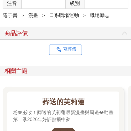
注音
級別
電子書
＞
漫畫
＞
日系職場運動
＞
職場勵志
商品評價
寫評價
相關主題
葬送的芙莉蓮
粉絲必收！葬送的芙莉蓮最新漫畫與周邊❤️動畫
第二季2026年好評熱播中🎬