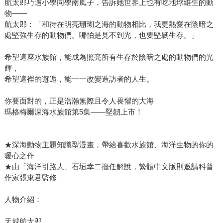
航太郎巧遇小學同學南風子，告訴她世界上也有吃地球維生的動
物——
航太郎：「和待在明亮珊瑚之海的動物相比，我更熱愛在陰暗之
處堅強生存的動物們。哪怕是見不到光，也要堅韌生存。」
希望這座水族館，能成為照亮所有生存於陰暗之處的動物們的光
輝，
希望這裡的邂逅，能一一改變造訪者的人生。
你要面對的，正是浩瀚無際且令人畏懼的大海
瑪格梅爾深海水族館第5集——堅韌上市！
★深海動物主題知識型漫畫，帶給喜歡水族館、海洋生物的你的
暖心之作
★由「海洋引路人」石垣幸二擔任解說，繁體中文版則邀請科普
作家張東君監修
人物介紹：
天城航太郎