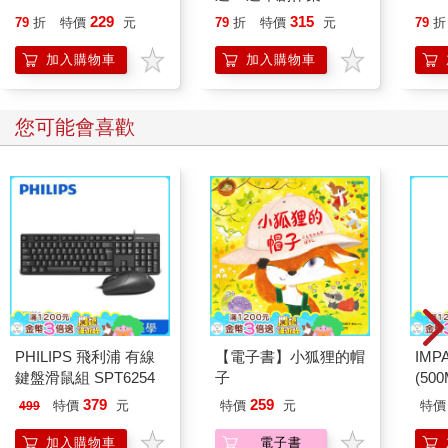
229
315
79
折
特價
元
79
折
特價
元
79
折
加入購物車
加入購物車
您可能會喜歡
PHILIPS 飛利浦 有線
【電子書】小狐狸的帽
IM
鍵盤滑鼠組 SPT6254
子
(50
IMD
379
259
特價
元
特價
元
特價
499
加入購物車
電子書