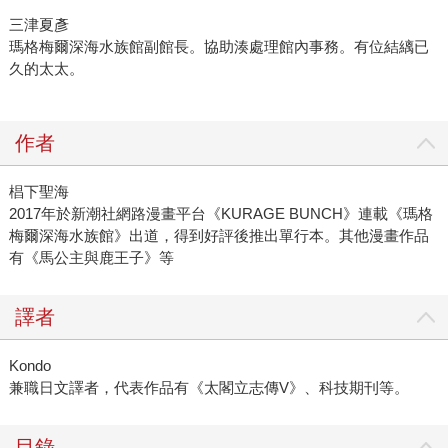
三津夏彥
瑪格梅爾深海水族館副館長。協助湊處理館內事務。有位結縭已
久的太太。
作者
椙下聖海
2017年於新潮社網路漫畫平台《KURAGE BUNCH》連載《瑪格
梅爾深海水族館》出道，得到好評後推出單行本。其他漫畫作品
有《馬公主與鹿王子》等
譯者
Kondo
兼職日文譯者，代表作品有《太閣立志傳V》、科技期刊等。
目錄