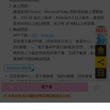
線上閱讀：
建議使用Chrome、Microsoft Edge 有較佳的線上瀏覽效
果， iOS 16 或以上版本，Android 6.0 以上版本，建議裝
置有6GB以上的記憶體，至少有 30 MB以上的容量。
離線閱讀：
APP下載：
iOS
Android
安裝電子書APP後，請依照提示登入「會員中心」→「我
的E書櫃」→「電子書APP通行碼/載具管理」，取得通行
會
碼再登入下載您所購買的電子書。完成下載後，點選任一
書籍即可開始離線閱讀。
員
日
請至會員中心→電子書服務「我的e書櫃」領取複製『兌換
碼』至電子書服務商Readmoo進行兌換。
電子書
退換貨須知：
※ 本商品會員日滿額金幣加碼回饋最高15倍
因版權保護，您在金石堂所購買的電子書僅能以金石堂專屬
的閱讀軟體開啟閱讀，無法以其他閱讀器或直接下載檔案。
依據「消費者保護法」第19條及行政院消費者保護處公告之