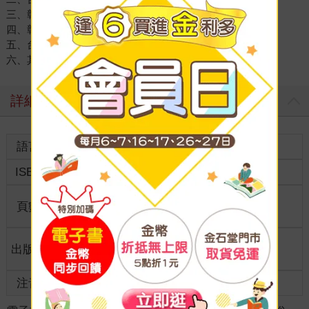
三、彰化女高第十六回卒業紀念冊
四、彰化高等女學校卒業紀念
五、台中市中區合作社業務介紹單
六、其他類
詳細資料
語言
中文繁體
裝訂
ISBN
9786267360125
分級
普通級
商品規
頁數
350
16開19*26cm
格
適讀年
出版地
台灣
全齡適讀
齡
注音
級別