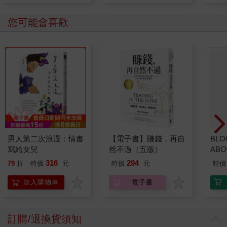
您可能會喜歡
男人第二次浪漫：情書
【電子書】賺錢，再自
BLO
寫給女兒
然不過（五版）
AB
316
294
79
折
特價
元
特價
元
特價
加入購物車
電子書
訂購/退換貨須知