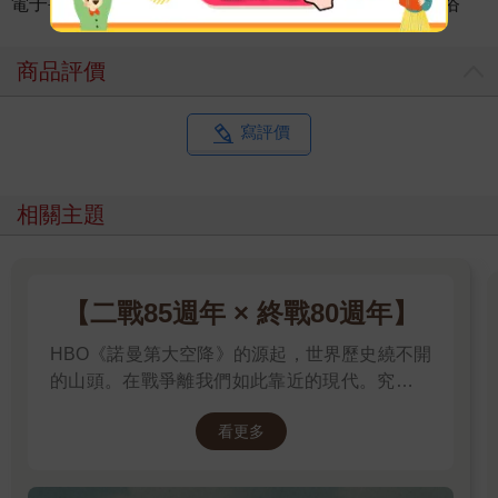
電子書
＞
人文歷史
＞
台灣史地
＞
台灣文化/民俗
商品評價
寫評價
相關主題
【二戰85週年 × 終戰80週年】
HBO《諾曼第大空降》的源起，世界歷史繞不開
的山頭。在戰爭離我們如此靠近的現代。究竟是
什麼力量驅動全球上億名男女，投入這場空前絕
看更多
後、影響至今的軍事衝突？我們站在世界和平的
中心，就更應了解二戰帶來和平的那群人與那個
理由。