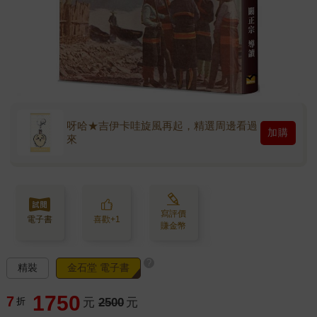
呀哈★吉伊卡哇旋風再起，精選周邊看過
加購
來
寫評價
電子書
喜歡+1
賺金幣
?
精裝
金石堂 電子書
1750
7
折
元
2500
元