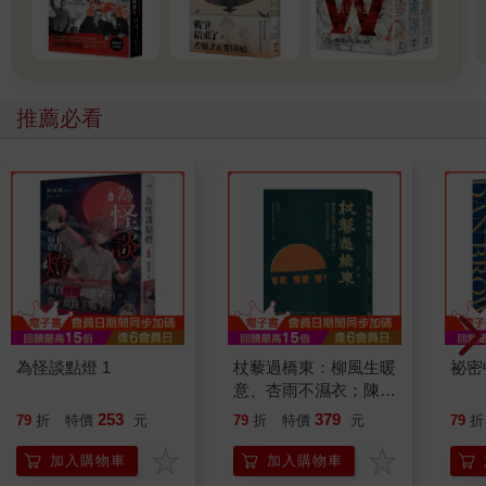
推薦必看
為怪談點燈 1
杖藜過橋東：柳風生暖
祕密
意、杏雨不濕衣；陳亮
恭談以心轉境的適齡漫
253
379
79
折
特價
元
79
折
特價
元
79
折
想
加入購物車
加入購物車