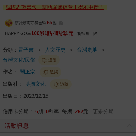
認購希望書包，幫助弱勢孩童上學不中斷！
85
預計最高可得金幣
點
?
100累1點 4點抵1元
HAPPY GO享
折抵無上限
分類：
電子書
＞
人文歷史
＞
台灣史地
＞
台灣文化/民俗
追蹤
作者：
闞正宗
追蹤
出版社：
博揚文化
追蹤
出版日：
2023/12/15
信用卡分期：
6
期
0
利率 每期
292
元
更多分期
活動訊息