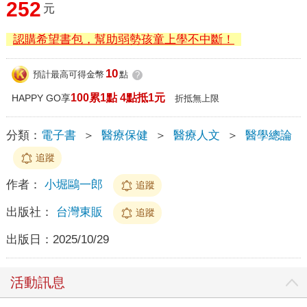
252
元
認購希望書包，幫助弱勢孩童上學不中斷！
10
預計最高可得金幣
點
?
100累1點 4點抵1元
HAPPY GO享
折抵無上限
分類：
電子書
＞
醫療保健
＞
醫療人文
＞
醫學總論
追蹤
作者：
小堀鷗一郎
追蹤
出版社：
台灣東販
追蹤
出版日：
2025/10/29
活動訊息