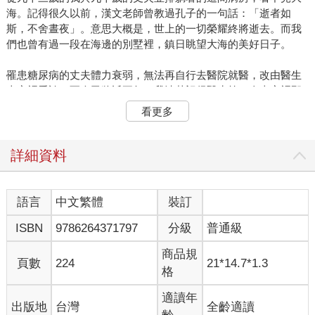
海。記得很久以前，漢文老師曾教過孔子的一句話：「逝者如
斯，不舍晝夜」。意思大概是，世上的一切榮耀終將逝去。而我
們也曾有過一段在海邊的別墅裡，鎮日眺望大海的美好日子。
罹患糖尿病的丈夫體力衰弱，無法再自行去醫院就醫，改由醫生
來家裡看診，至今已將近五年。我清楚記得醫生第一次來家裡那
天的事。當他偶然得知我與丈夫相差兩歲八個月時，他露出像在
看更多
凝視遠方的眼神，說：「嗯，兩歲八個月啊」。過了幾年，我才
從變得熟識的個管師那裡聽說，醫生已過世的妻子也比醫生年長
兩歲八個月。我還記得一件事：醫生說，年近九十歲的夫妻一起
詳細資料
穿著家居服在起居室裡迎接出診醫生，是極為幸運的事，千萬不
要以為這種狀態會一直持續下去，說不定明天情況就會驟變。那
之後，我們偶爾會聊到當時的事，醫生常常用一種帶著逗弄的眼
語言
中文繁體
裝訂
神看著我，說：「那時候，您一臉非常不悅的樣子」。每次我都
ISBN
9786264371797
分級
普通級
會向他道歉：「那時候很抱歉」。
商品規
一切如同醫生所言。七個月後，丈夫因小腦梗塞短期住院後，開
頁數
224
21*14.7*1.3
格
始每隔兩、三個月就會出現一些異狀，例如：無法從馬桶上站起
來、整天昏睡不吃飯，以及半夜在屋裡走來走去等。最終變成臥
適讀年
出版地
台灣
全齡適讀
床不起，是在新冠病毒蔓延的二〇二〇年四月。在長女強烈建議