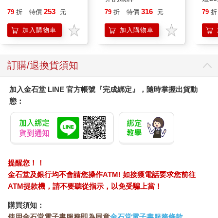
長女的面容。血液檢查結果也顯示極度營養不良、腎功能低下、
253
316
79
折
特價
元
79
折
特價
元
79
折
心臟功能低下、肝功能低下，可以說正是衰老死亡開始的狀態。
新冠病毒蔓延下，探病受到限制；在這種情況下獲得特別許可探
加入購物車
加入購物車
視的妻子也說丈夫「眼神已死」、「像具活屍一樣，很可憐」，
看來對丈夫的臨終時刻已做好心理準備。她從不曾在人前落淚。
訂購/退換貨須知
住院一個月後，丈夫的腎臟功能進一步惡化，完全無法排尿。那
天下午，雖然正值週日，但被病房主治醫師告知要展開透析治療
加入金石堂 LINE 官方帳號『完成綁定』，隨時掌握出貨動
的長女，打電話向我諮詢。我雖然一有機會就會向她傳達「父親
的狀況已極為接近所有人都不得不面對的衰老死亡」，而且比對
態：
她母親說得還要直接，但由於這是極為敏感的時刻，我回答她：
「這事只能由妳自己決定。但如果是我的父親，我不會讓他做透
析」。此外，我還告訴她，如果不做透析，臨終時刻大概會在一
週左右到來」。傍晚長女再度來電，說她在徵詢過母親的意見
後，決定不進行透析治療，並將此事轉告病房主治醫師，主治醫
提醒您！！
師也表示同意。我當時完全不知道，在那個時間點，妻子和長女
金石堂及銀行均不會請您操作ATM! 如接獲電話要求您前往
立刻就開始準備包括遺照在內的整套葬禮事宜。
ATM提款機，請不要聽從指示，以免受騙上當！
購買須知：
使用金石堂電子書服務即為同意
金石堂電子書服務條款
。