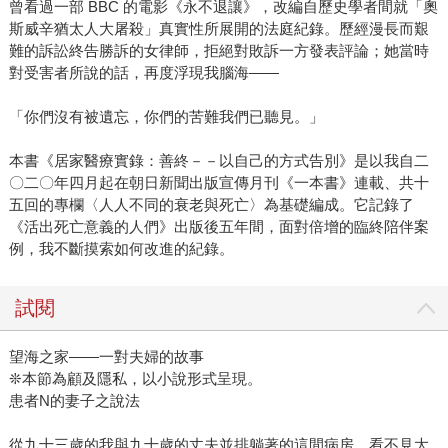
曾看過一部 BBC 的電影《永不退讓》，改編自歷史學者間就「奧
斯威辛猶太人大屠殺」真實性所展開的法庭紀錄。歷經漫長而艱
難的訴訟終告勝訴的女律師，拒絕對敗訴一方發表評論；她當時
對受害者所說的話，再度浮現我腦海——
「你們沒有被遺忘，你們的苦難我們已聽見。」
本書《居家醫療實錄：善終－－以自己的方式告別》是以我自二
〇二〇年四月起在朝日新聞出版宣傳月刊《一本書》連載、共十
五回的專欄〈人人不同的衰老與死亡〉為基礎編成。它記錄了
《活出死亡意義的人們》出版後五年間，面對倍增的臨終陪伴案
例，我不斷摸索如何改進的紀錄。
試閱
望海之家——一對夫婦的故事
❊本節為顧及隱私，以小說形式呈現。
患者N的妻子之說法
從九十三歲的我與九十歲的丈夫並排躺著的這間病房，看不見大