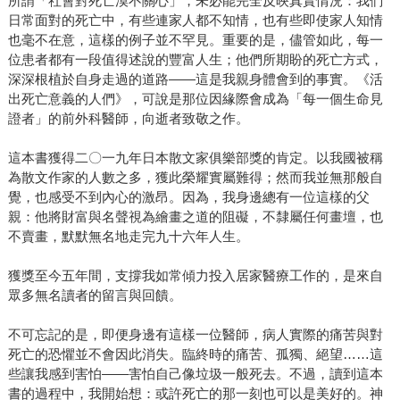
所謂「社會對死亡漠不關心」，未必能完全反映真實情況：我們
日常面對的死亡中，有些連家人都不知情，也有些即使家人知情
也毫不在意，這樣的例子並不罕見。重要的是，儘管如此，每一
位患者都有一段值得述說的豐富人生；他們所期盼的死亡方式，
深深根植於自身走過的道路——這是我親身體會到的事實。《活
出死亡意義的人們》，可說是那位因緣際會成為「每一個生命見
證者」的前外科醫師，向逝者致敬之作。
這本書獲得二〇一九年日本散文家俱樂部獎的肯定。以我國被稱
為散文作家的人數之多，獲此榮耀實屬難得；然而我並無那般自
覺，也感受不到內心的激昂。因為，我身邊總有一位這樣的父
親：他將財富與名聲視為繪畫之道的阻礙，不隸屬任何畫壇，也
不賣畫，默默無名地走完九十六年人生。
獲獎至今五年間，支撐我如常傾力投入居家醫療工作的，是來自
眾多無名讀者的留言與回饋。
不可忘記的是，即便身邊有這樣一位醫師，病人實際的痛苦與對
死亡的恐懼並不會因此消失。臨終時的痛苦、孤獨、絕望……這
些讓我感到害怕——害怕自己像垃圾一般死去。不過，讀到這本
書的過程中，我開始想：或許死亡的那一刻也可以是美好的。神