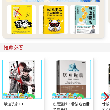
各個住宅區的入口苦等，幫孩子修理爆胎的自行車輪胎。這也是
妻子的主意。當生意總算上軌道時，丈夫實現了妻子長年來的夢
想——在千葉內房海岸蓋了一棟幾乎全手工打造的小別墅。為什
麼在外房長大的人會想在海邊擁有一棟別墅，而不是在山裡呢？
對於我這個疑問，她如此回答：「我莫名地想念寧靜的海邊，而
不是波濤洶湧、浪花四濺的海岸」。他們每個月必定去別墅一
次，持續了二十年，但由於家庭問題加上丈夫無法再開車，十年
前開始別墅就荒廢了。
推薦必看
關於家庭內部的大問題，妻子一句話都沒有對我說，可在我開始
進行到府診療時，就已經從個管師那裡得知了那件事——次男反
覆出現家庭暴力。我開始到府看診大約一年後，這對夫妻為了躲
避次男施暴，將鄰近醫院的自宅讓給長男，搬到距離很遠的長女
家住。這時妻子沒有做任何說明，而我也沒問理由。新搬去住的
長女家位在一棟高樓公寓的八樓。妻子似乎很享受從房間窗戶望
出去的景色。有一天，陽台上種的草莓已經成熟可以吃了，她為
丈夫留了幾顆並遞給他。丈夫當下就吃了，但似乎是當作肥料用
的魚粉氣味，和酸酸甜甜的味道一起殘留在口中。
叛逆玩家 01
底層邏輯：看清這個世
廿載
住院後，丈夫的病情相當不樂觀。意識混亂，且無法辨識妻子和
界的底牌
道2