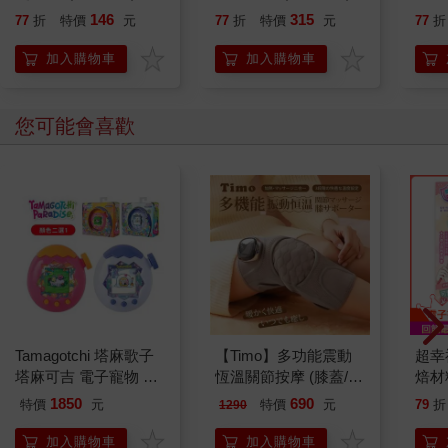
146
315
77
折
特價
元
77
折
特價
元
77
折
加入購物車
加入購物車
您可能會喜歡
Tamagotchi 塔麻歌子
【Timo】多功能震動
超幸
塔麻可吉 電子寵物 樂
恆溫關節按摩 (膝蓋/
焙材
園系列（熱帶橙果／極
肩/手肘通用) 無線充電
愛配
1850
690
特價
元
特價
元
79
折
1290
地冰雪）
加熱護膝 智能震動護
膝熱敷 【單入組】
加入購物車
加入購物車