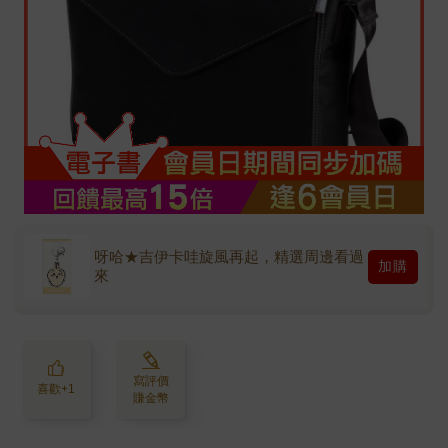
呀哈★吉伊卡哇旋風再起，精選周邊看過
加購
來
寫評價
喜歡+1
賺金幣