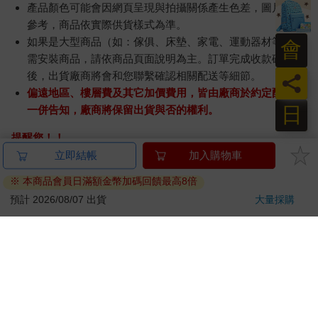
產品顏色可能會因網頁呈現與拍攝關係產生色差，圖片僅供
參考，商品依實際供貨樣式為準。
如果是大型商品（如：傢俱、床墊、家電、運動器材等）及
會
需安裝商品，請依商品頁面說明為主。訂單完成收款確認
後，出貨廠商將會和您聯繫確認相關配送等細節。
員
偏遠地區、樓層費及其它加價費用，皆由廠商於約定配送時
日
一併告知，廠商將保留出貨與否的權利。
提醒您！！
金石堂及銀行均不會請您操作ATM! 如接獲電話要求您前往
立即結帳
加入購物車
ATM提款機，請不要聽從指示，以免受騙上當！
※ 本商品會員日滿額金幣加碼回饋最高8倍
退換貨須知：
預計 2026/08/07 出貨
大量採購
**提醒您，鑑賞期不等於試用期，退回商品須為全新狀態**
依據「消費者保護法」第19條及行政院消費者保護處公告之
「通訊交易解除權合理例外情事適用準則」，以下商品購買
後，除商品本身有瑕疵外，將不提供7天的猶豫期：
易於腐敗、保存期限較短或解約時即將逾期。（如：生
鮮食品）