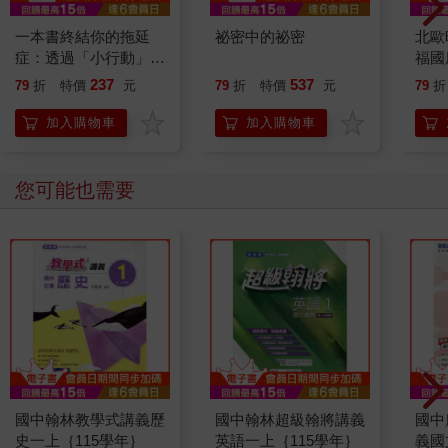
一本書終結你的拖延
祕密中的祕密
北歐
症：透過「小行動」打
福國
開大腦的行動開關，懶
237
537
79
折
特價
元
79
折
特價
元
79
折
人也能變身「行動派」
的37個科學方法
加入購物車
加入購物車
您可能也需要
國中翰林教學式講義歷
國中翰林超級翰將講義
國中
史一上｛115學年｝
英語一上｛115學年｝
義國