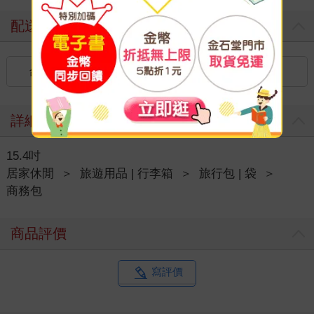
配送方式
台灣
國內宅配：本島（廠商出貨）
詳細資料
15.4吋
居家休閒
＞
旅遊用品 | 行李箱
＞
旅行包 | 袋
＞
商務包
商品評價
寫評價