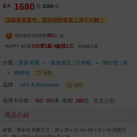
1680
8
折
元
2100
元
認購希望書包，幫助弱勢孩童上學不中斷！
80
預計最高可得金幣
點
?
100累1點 4點抵1元
HAPPY GO享
折抵無上限
分類：
居家休閒
＞
旅遊用品 | 行李箱
＞
旅行包 | 袋
＞
商務包
追蹤
品牌：
VAX & Bolsarium
追蹤
信用卡分期：
6
期
0
利率 每期
280
元
更多分期
商品介紹
材質：潛水布 外觀尺寸：38 x 39 x 11 cm (W x D x H) 內部尺
寸：36 x 28.5 x 5 cm (W x D x H)