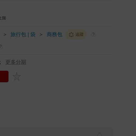
上限
＞
旅行包 | 袋
＞
商務包
追蹤
?
?
元
更多分期