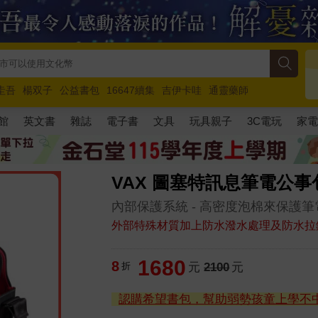
圭吾
楊双子
公益書包
16647續集
吉伊卡哇
通靈藥師
路邊攤新作
馬斯克
玩具總動員5
超慢跑
館
英文書
雜誌
電子書
文具
玩具親子
3C電玩
家
VAX 圖塞特訊息筆電公事
內部保護系統 - 高密度泡棉來保護
外部特殊材質加上防水潑水處理及防水拉
1680
8
折
元
2100
元
認購希望書包，幫助弱勢孩童上學不