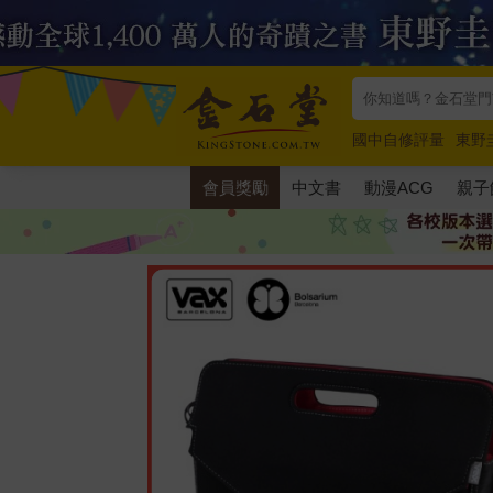
國中自修評量
東野
唯紅花綻放
奧德賽
會員獎勵
中文書
動漫ACG
親子