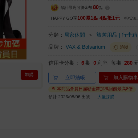
80
預計最高可得金幣
點
?
100累1點 4點抵1元
HAPPY GO享
折抵無
分類：
居家休閒
＞
旅遊用品 | 行李箱
品牌：
VAX & Bolsarium
追蹤
信用卡分期：
6
期
0
利率 每期
280
加購
立即結帳
加入購物車
※ 本商品會員日滿額金幣加碼回饋最高8倍
預計 2026/08/06 出貨
大量採購