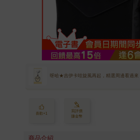
呀哈★吉伊卡哇旋風再起，精選周邊看過來
寫評價
喜歡+1
賺金幣
商品介紹