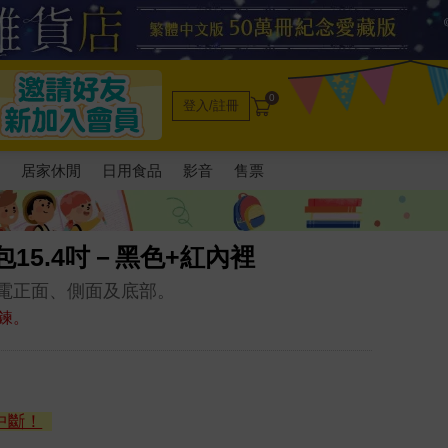
0
登入/註冊
電
居家休閒
日用食品
影音
售票
包15.4吋－黑色+紅內裡
筆電正面、側面及底部。
鍊。
中斷！