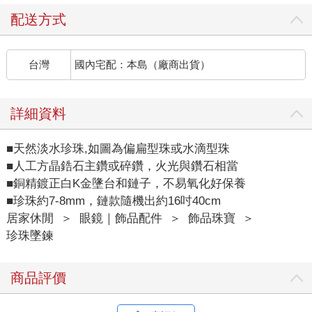
配送方式
台灣
國內宅配：本島（廠商出貨）
詳細資料
■天然淡水珍珠,如圖為偏扁型珠或水滴型珠
■人工方晶鋯石主鑽或碎鑽，火光與鑽石相當
■銅精鍍正白K金墬台和鏈子，不易氧化好保養
■珍珠約7-8mm，鏈款隨機出約16吋40cm
居家休閒
＞
眼鏡｜飾品配件
＞
飾品珠寶
＞
珍珠墜鍊
商品評價