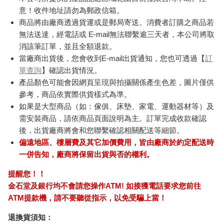
意！收件地址請勿為郵政信箱。
商品將由廠商透過貨運或是郵局寄送。消費者訂購之商品若
無法送達，經電話或 E-mail無法聯繫逾三天者，本公司將取
消該筆訂單，並且全額退款。
當廠商出貨後，您會收到E-mail出貨通知，您也可透過【
訂
單查詢
】確認出貨情況。
產品顏色可能會因網頁呈現與拍攝關係產生色差，圖片僅供
參考，商品依實際供貨樣式為準。
如果是大型商品（如：傢俱、床墊、家電、運動器材等）及
需安裝商品，請依商品頁面說明為主。訂單完成收款確認
後，出貨廠商將會和您聯繫確認相關配送等細節。
偏遠地區、樓層費及其它加價費用，皆由廠商於約定配送時
一併告知，廠商將保留出貨與否的權利。
提醒您！！
金石堂及銀行均不會請您操作ATM! 如接獲電話要求您前往
ATM提款機，請不要聽從指示，以免受騙上當！
退換貨須知：