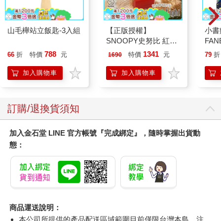
山毛櫸站立飯匙-3入組
【正版授權】
小書
SNOOPY史努比 紅屋
FAN
造型聲控燈 夜燈 氣氛
成為
788
1341
66
折
特價
元
特價
元
79
折
1690
燈
段！
加入購物車
加入購物車
訂購/退換貨須知
加入金石堂 LINE 官方帳號『完成綁定』，隨時掌握出貨動
態：
商品運送說明：
本公司所提供的產品配送區域範圍目前僅限台灣本島。注