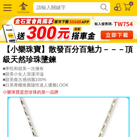
0
【小樂珠寶】散發百分百魅力－－－頂
級天然珍珠墬鍊
■率性和甜美一次擁有
■甜美小女人浪漫洋溢
■甜美復古感俏麗100%
■日系專櫃推薦隨性迷人優雅LOOK
小樂珠寶是您珍珠的第一品牌