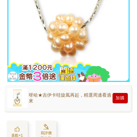
呀哈★吉伊卡哇旋風再起，精選周邊看過
加購
來
寫評價
喜歡+1