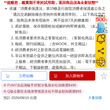
**提醒您，鑑賞期不等於試用期，退回商品須為全新狀態**
依據「消費者保護法」第19條及行政院消費者保護處公告之
「通訊交易解除權合理例外情事適用準則」，以下商品購買
後，除商品本身有瑕疵外，將不提供7天的猶豫期：
易於腐敗、保存期限較短或解約時即將逾期。（如：生
鮮食品）
依消費者要求所為之客製化給付。（客製化商品）
報紙、期刊或雜誌。（含MOOK、外文雜誌）
經消費者拆封之影音商品或電腦軟體。
非以有形媒介提供之數位內容或一經提供即為完成之線
上服務，經消費者事先同意始提供。（如：電子書、電
子雜誌、下載版軟體、虛擬商品…等）
已拆封之個人衛生用品。（如：內衣褲、刮鬍刀、除毛
立即結帳
加入購物車
刀…等）
若非上列種類商品，均享有到貨7天的猶豫期（含例假
※ FUNY冰晶渦輪手持製冷風扇全站加購價$490
日）。
※ Q版企鵝安全隨身警報器全站不限金額加購價$99
辦理退換貨時，商品（組合商品恕無法接受單獨退貨）必須
預計 2026/08/10 出貨
大量採購
是您收到商品時的原始狀態（包含商品本體、配件、贈品、
保證書、所有附隨資料文件及原廠內外包裝…等），請勿直