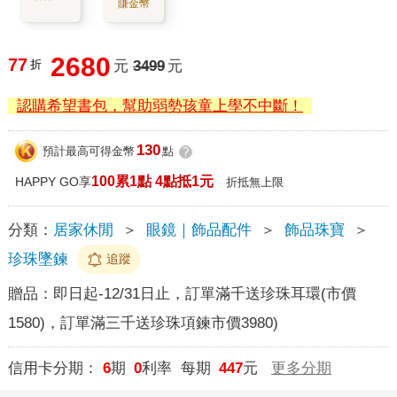
賺金幣
2680
77
折
元
3499
元
認購希望書包，幫助弱勢孩童上學不中斷！
130
預計最高可得金幣
點
?
100累1點 4點抵1元
HAPPY GO享
折抵無上限
分類：
居家休閒
＞
眼鏡｜飾品配件
＞
飾品珠寶
＞
珍珠墜鍊
追蹤
贈品：
即日起-12/31日止，訂單滿千送珍珠耳環(市價
1580)，訂單滿三千送珍珠項鍊市價3980)
信用卡分期：
6
期
0
利率 每期
447
元
更多分期