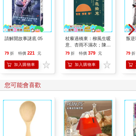
請解開故事謎底 05
杖藜過橋東：柳風生暖
叛逆
意、杏雨不濕衣；陳亮
恭談以心轉境的適齡漫
221
379
79
折
特價
元
79
折
特價
元
79
折
想
加入購物車
加入購物車
您可能會喜歡