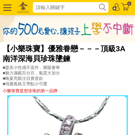
0
【小樂珠寶】優雅眷戀－－－頂級3A
南洋深海貝珍珠墬鍊
■耍弄小性感不造作，耀眼奢華
■魅力滿載百分百，氣質大加分
■晚宴亮眼注目實搭款
■俏麗風格又帶點小可愛
小樂珠寶是您珍珠的第一品牌