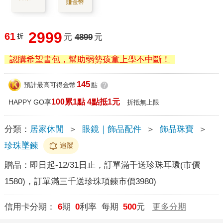
賺金幣
2999
61
折
元
4899
元
認購希望書包，幫助弱勢孩童上學不中斷！
145
預計最高可得金幣
點
?
100累1點 4點抵1元
HAPPY GO享
折抵無上限
分類：
居家休閒
＞
眼鏡｜飾品配件
＞
飾品珠寶
＞
珍珠墜鍊
追蹤
贈品：
即日起-12/31日止，訂單滿千送珍珠耳環(市價
1580)，訂單滿三千送珍珠項鍊市價3980)
信用卡分期：
6
期
0
利率 每期
500
元
更多分期