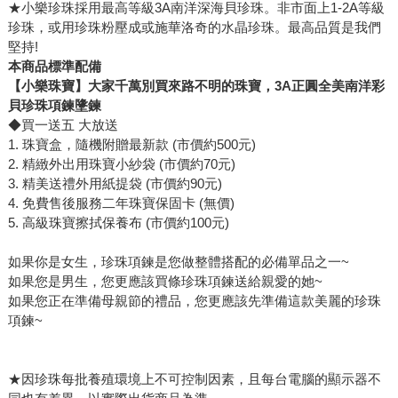
★小樂珍珠採用最高等級3A南洋深海貝珍珠。非市面上1-2A等級
珍珠，或用珍珠粉壓成或施華洛奇的水晶珍珠。最高品質是我們
堅持!
本商品標準配備
【小樂珠寶】大家千萬別買來路不明的珠寶，3A正圓全美南洋彩
貝珍珠項鍊墬鍊
◆買一送五 大放送
1. 珠寶盒，隨機附贈最新款 (市價約500元)
2. 精緻外出用珠寶小紗袋 (市價約70元)
3. 精美送禮外用紙提袋 (市價約90元)
4. 免費售後服務二年珠寶保固卡 (無價)
5. 高級珠寶擦拭保養布 (市價約100元)
如果你是女生，珍珠項鍊是您做整體搭配的必備單品之一~
如果您是男生，您更應該買條珍珠項鍊送給親愛的她~
如果您正在準備母親節的禮品，您更應該先準備這款美麗的珍珠
項鍊~
★因珍珠每批養殖環境上不可控制因素，且每台電腦的顯示器不