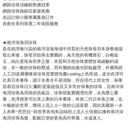
網路珍珠項鍊銷售總冠軍
網路珍珠熱銷店家最推薦
名設計師小樂專屬量身訂作
首創全系列珠寶二年保固服務
★南洋深海貝珍珠
是在純淨無污染的南洋深海海域中培育的天然珠母貝本身整個擷
取出來後，珠母貝殼再去磨圓的，為天然的有機寶石，白晰如
玉，純白度視為世界之最，本質和天然珍珠實體皆為碳酸鈣成
份，非一般的珍珠粉壓成，而外層經由拋光防蝕處理，外層再經
人工20道層層捲束珍珠質實體包覆coating上色而成，皮光色澤可
比美日本養珠，讓汗水香水不易浸蝕，符合現代上班女性，保養
容易且珍珠日久瀰新!是最超值且又非常好保養的珍珠，且南洋深
海貝珍珠為貝珠的高級品，珍珠很紮實圓潤光滑，全為實心重
量，色澤很美可比美上乘的日本養珠，有第二代日本珠之稱，迄
今暢銷全世界，獲得上流人士一致的公認喜愛，因此美國第一夫
人布希~芭芭拉~與世界各地有品味的上流人士現都以擁有南洋深
海貝珍珠為傲，配戴它使妳更為高尚華麗，永遠迷人。