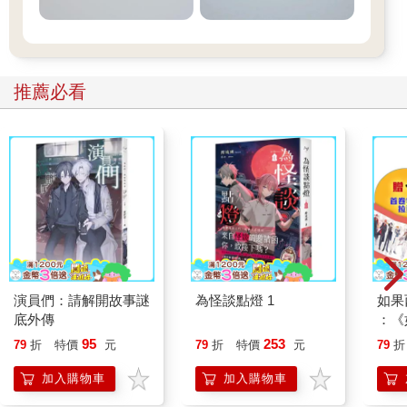
推薦必看
演員們：請解開故事謎
為怪談點燈 1
如果
底外傳
：《
喵》
95
253
79
折
特價
元
79
折
特價
元
79
折
【首
加入購物車
加入購物車