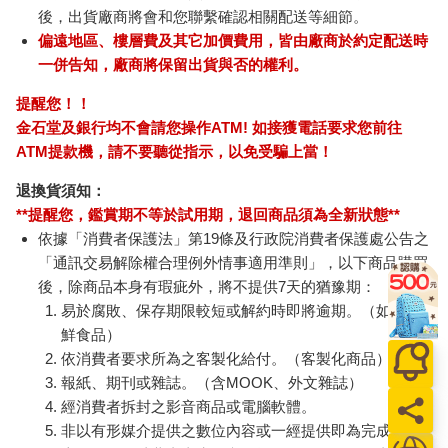
後，出貨廠商將會和您聯繫確認相關配送等細節。
偏遠地區、樓層費及其它加價費用，皆由廠商於約定配送時
一併告知，廠商將保留出貨與否的權利。
提醒您！！
金石堂及銀行均不會請您操作ATM! 如接獲電話要求您前往
ATM提款機，請不要聽從指示，以免受騙上當！
退換貨須知：
**提醒您，鑑賞期不等於試用期，退回商品須為全新狀態**
依據「消費者保護法」第19條及行政院消費者保護處公告之
「通訊交易解除權合理例外情事適用準則」，以下商品購買
後，除商品本身有瑕疵外，將不提供7天的猶豫期：
易於腐敗、保存期限較短或解約時即將逾期。（如：生
鮮食品）
依消費者要求所為之客製化給付。（客製化商品）
報紙、期刊或雜誌。（含MOOK、外文雜誌）
經消費者拆封之影音商品或電腦軟體。
非以有形媒介提供之數位內容或一經提供即為完成之線