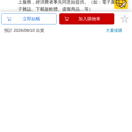
上服務，經消費者事先同意始提供。（如：電子書、電
子雜誌、下載版軟體、虛擬商品…等）
已拆封之個人衛生用品。（如：內衣褲、刮鬍刀、除毛
立即結帳
加入購物車
刀…等）
若非上列種類商品，均享有到貨7天的猶豫期（含例假
預計 2026/08/10 出貨
大量採購
日）。
辦理退換貨時，商品（組合商品恕無法接受單獨退貨）必須
是您收到商品時的原始狀態（包含商品本體、配件、贈品、
保證書、所有附隨資料文件及原廠內外包裝…等），請勿直
接使用原廠包裝寄送，或於原廠包裝上黏貼紙張或書寫文
字。
退回商品若無法回復原狀，將請您負擔回復原狀所需費用，
嚴重時將影響您的退貨權益。