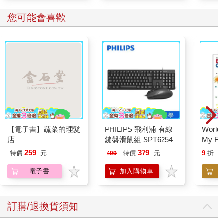
您可能會喜歡
【電子書】蔬菜的理髮
PHILIPS 飛利浦 有線
World
店
鍵盤滑鼠組 SPT6254
My F
Book
259
379
特價
元
特價
元
9
折
499
電子書
加入購物車
訂購/退換貨須知