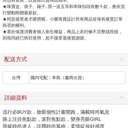
同也有差異，以實際出貨商品為準。
★珠寶盒、袋子、鏈子..買一送五等和串珠扣頭有數十款，會依流
行變動附贈最新款。
★同意接受者才購買喔。小樂珠寶設計所有商品皆保有接受訂單
與否的權利。
★基於保護消費者個人衛生權益，商品上若封條不完整或毀損，
則視同經已拆封使用，恕不接受退換貨謝謝。
配送方式
台灣
國內宅配：本島（廠商出貨）
詳細資料
流行必BUY款，搶眼個性計畫開跑，滿載時尚氣息
路上注目焦點款，派對焦點款，變身亮眼GIRL
晉級時尚達人，詮釋時尚風格，柔情綻放好感度