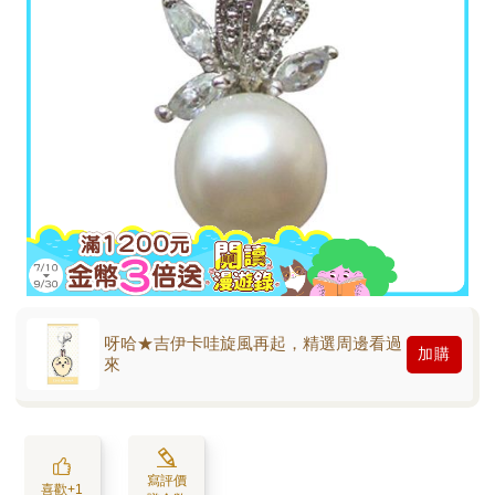
呀哈★吉伊卡哇旋風再起，精選周邊看過
加購
來
寫評價
喜歡+1