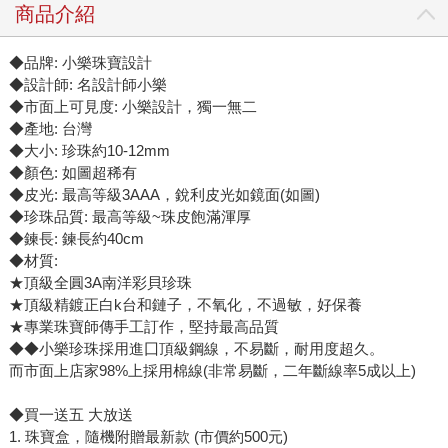
商品介紹
◆品牌: 小樂珠寶設計
◆設計師: 名設計師小樂
◆市面上可見度: 小樂設計，獨一無二
◆產地: 台灣
◆大小: 珍珠約10-12mm
◆顏色: 如圖超稀有
◆皮光: 最高等級3AAA，銳利皮光如鏡面(如圖)
◆珍珠品質: 最高等級~珠皮飽滿渾厚
◆鍊長: 鍊長約40cm
◆材質:
★頂級全圓3A南洋彩貝珍珠
★頂級精鍍正白k台和鏈子，不氧化，不過敏，好保養
★專業珠寶師傳手工訂作，堅持最高品質
◆◆小樂珍珠採用進囗頂級鋼線，不易斷，耐用度超久。
而市面上店家98%上採用棉線(非常易斷，二年斷線率5成以上)
◆買一送五 大放送
1. 珠寶盒，隨機附贈最新款 (市價約500元)