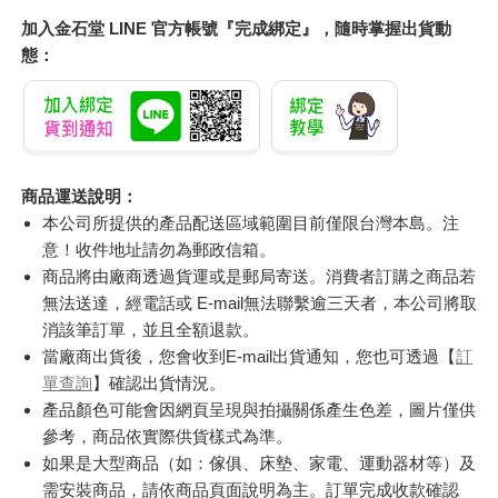
加入金石堂 LINE 官方帳號『完成綁定』，隨時掌握出貨動
態：
商品運送說明：
本公司所提供的產品配送區域範圍目前僅限台灣本島。注
意！收件地址請勿為郵政信箱。
商品將由廠商透過貨運或是郵局寄送。消費者訂購之商品若
無法送達，經電話或 E-mail無法聯繫逾三天者，本公司將取
消該筆訂單，並且全額退款。
當廠商出貨後，您會收到E-mail出貨通知，您也可透過【
訂
單查詢
】確認出貨情況。
產品顏色可能會因網頁呈現與拍攝關係產生色差，圖片僅供
參考，商品依實際供貨樣式為準。
如果是大型商品（如：傢俱、床墊、家電、運動器材等）及
需安裝商品，請依商品頁面說明為主。訂單完成收款確認