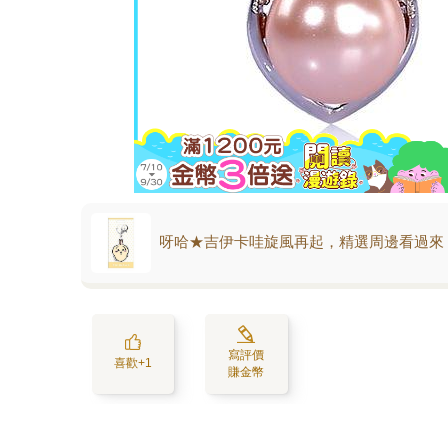
呀哈★吉伊卡哇旋風再起，精選周邊看過來
寫評價
喜歡+1
賺金幣