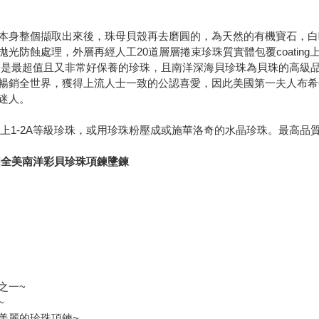
本身整個擷取出來後，珠母貝殼再去磨圓的，為天然的有機寶石，白
光防蝕處理，外層再經人工20道層層捲束珍珠質實體包覆coatin
!是最超值且又非常好保養的珍珠，且南洋深海貝珍珠為貝珠的高級
暢銷全世界，獲得上流人士一致的公認喜愛，因此美國第一夫人布希
迷人。
上1-2A等級珍珠，或用珍珠粉壓成或施華洛奇的水晶珍珠。最高品質
圓全美南洋彩貝珍珠項鍊墬鍊
之一~
~
美麗的珍珠項鍊~