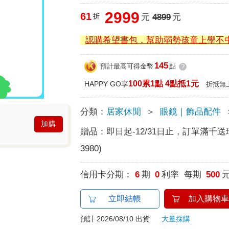
2999
61
折
元
4899
元
認購希望書包，幫助弱勢孩童上學不
145
預計最高可得金幣
點
?
100累1點 4點抵1元
HAPPY GO享
折抵無
分類：
居家休閒
＞
眼鏡｜飾品配件
加購
贈品：
即日起-12/31日止，訂單滿千
3980)
信用卡分期：
6
期
0
利率 每期
500
立即結帳
加入購物車
預計 2026/08/10 出貨
大量採購