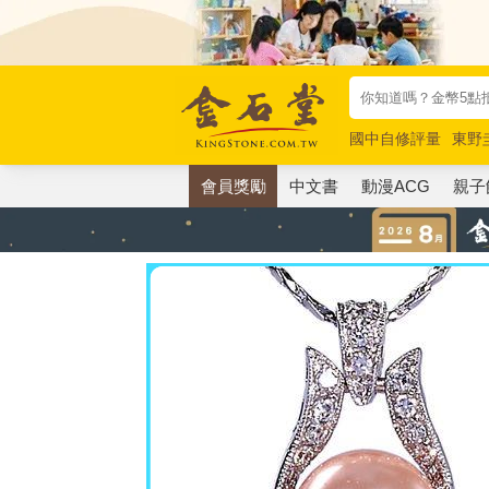
國中自修評量
東野
唯紅花綻放
奧德賽
會員獎勵
中文書
動漫ACG
親子