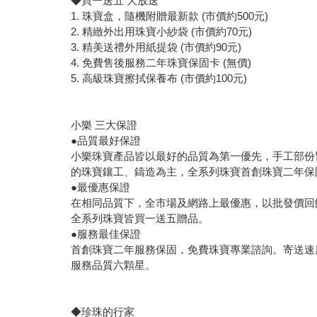
◆買一送五 大放送
1. 珠寶盒，隨機附贈最新款 (市價約500元)
2. 精緻外出用珠寶小紗袋 (市價約70元)
3. 精美送禮外用紙提袋 (市價約90元)
4. 免費售後服務二年珠寶保固卡 (無價)
5. 高級珠寶擦拭保養布 (市價約100元)
小樂 三大保證
●品質最好保證
小樂珠寶產品皆以最好的品質為第一優先，手工部份
的珠寶鑲工、鑄造為主，全系列珠寶首創珠寶二年保
●最優惠保證
在相同品質下，全市場及網路上最優惠，以批發價回
全系列珠寶皆買一送五贈品。
●服務最佳保證
首創珠寶二年服務保固，免費珠寶專業諮詢。寄送速
服務品質六顆星。
◆珍珠的行家