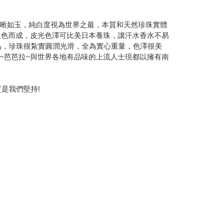
晰如玉，純白度視為世界之最，本質和天然珍珠實體
g上色而成，皮光色澤可比美日本養珠，讓汗水香水不易
品，珍珠很紮實圓潤光滑，全為實心重量，色澤很美
~芭芭拉~與世界各地有品味的上流人士現都以擁有南
是我們堅持!