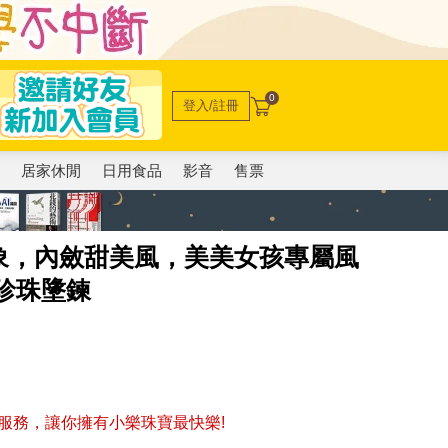
0
登入/註冊
電
居家休閒
日用食品
影音
售票
象，內斂甜美風，美美女孩專屬風
珍珠墬鍊
服務，讓你擁有小樂珠寶最快樂!