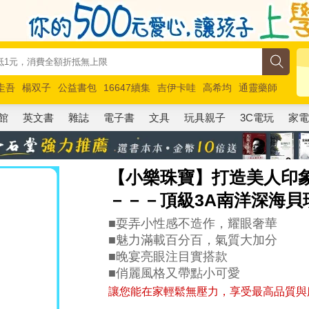
圭吾
楊双子
公益書包
16647續集
吉伊卡哇
高希均
通靈藥師
路邊攤新作
馬斯克
玩具總動員5
超慢跑
館
英文書
雜誌
電子書
文具
玩具親子
3C電玩
家
【小樂珠寶】打造美人印
－－－頂級3A南洋深海貝
■耍弄小性感不造作，耀眼奢華
■魅力滿載百分百，氣質大加分
■晚宴亮眼注目實搭款
■俏麗風格又帶點小可愛
讓您能在家輕鬆無壓力，享受最高品質與