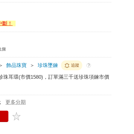
中斷！
上限
＞
飾品珠寶
＞
珍珠墜鍊
追蹤
?
送珍珠耳環(市價1580)，訂單滿三千送珍珠項鍊市價
元
更多分期