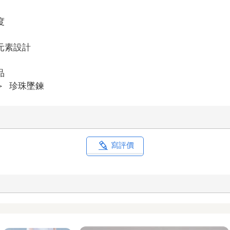
度
元素設計
品
＞
珍珠墜鍊
寫評價