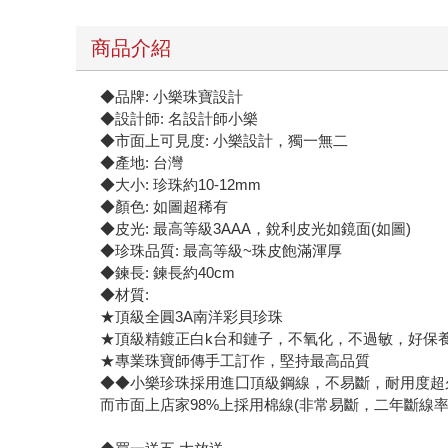
商品介紹
◆品牌: 小樂珠寶設計
◆設計師: 名設計師小樂
◆市面上可見度: 小樂設計，獨一無二
◆產地: 台灣
◆大小: 珍珠約10-12mm
◆顏色: 如圖超稀有
◆皮光: 最高等級3AAA，銳利皮光如鏡面(如圖)
◆珍珠品質: 最高等級~珠皮飽滿渾厚
◆鍊長: 鍊長約40cm
◆材質:
★頂級全圓3A南洋彩貝珍珠
★頂級精鍍正白k台和鏈子，不氧化，不過敏，好保
★專業珠寶師傳手工訂作，堅持最高品質
◆◆小樂珍珠採用進囗頂級鋼線，不易斷，耐用度超
而市面上店家98%上採用棉線(非常易斷，二年斷線率