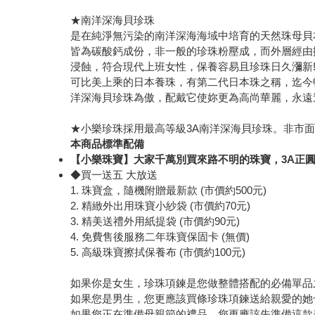
★南洋深海貝珍珠
是在純淨無污染的南洋深海海域中培育的天然珠母貝
皆為碳酸鈣成份，非一般的珍珠粉壓成，而外層經由拋
浸蝕，符合現代上班女性，保養容易且珍珠日久瀰新
可比美上乘的日本養珠，有第二代日本珠之稱，迄今
洋深海貝珍珠為傲，配戴它使妳更為高尚華麗，永遠
★小樂珍珠採用最高等級3A南洋深海貝珍珠。非市面
本商品標準配備
【小樂珠寶】大家千萬別買來路不明的珠寶，3A正
◆買一送五 大放送
1. 珠寶盒，隨機附贈最新款 (市價約500元)
2. 精緻外出用珠寶小紗袋 (市價約70元)
3. 精美送禮外用紙提袋 (市價約90元)
4. 免費售後服務二年珠寶保固卡 (無價)
5. 高級珠寶擦拭保養布 (市價約100元)
如果你是女生，珍珠項鍊是您做整體搭配的必備單品
如果您是男生，您更應該買條珍珠項鍊送給親愛的她
如果您正在準備母親節的禮品，您更應該先準備這款