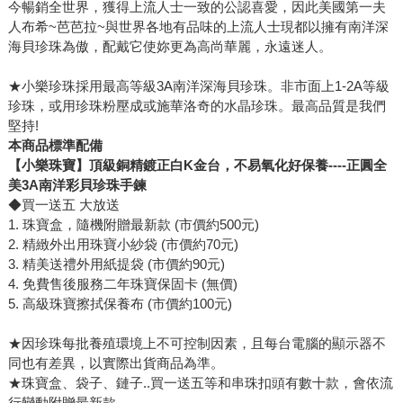
今暢銷全世界，獲得上流人士一致的公認喜愛，因此美國第一夫
人布希~芭芭拉~與世界各地有品味的上流人士現都以擁有南洋深
海貝珍珠為傲，配戴它使妳更為高尚華麗，永遠迷人。
★小樂珍珠採用最高等級3A南洋深海貝珍珠。非市面上1-2A等級
珍珠，或用珍珠粉壓成或施華洛奇的水晶珍珠。最高品質是我們
堅持!
本商品標準配備
【小樂珠寶】頂級銅精鍍正白K金台，不易氧化好保養----正圓全
美3A南洋彩貝珍珠手鍊
◆買一送五 大放送
1. 珠寶盒，隨機附贈最新款 (市價約500元)
2. 精緻外出用珠寶小紗袋 (市價約70元)
3. 精美送禮外用紙提袋 (市價約90元)
4. 免費售後服務二年珠寶保固卡 (無價)
5. 高級珠寶擦拭保養布 (市價約100元)
★因珍珠每批養殖環境上不可控制因素，且每台電腦的顯示器不
同也有差異，以實際出貨商品為準。
★珠寶盒、袋子、鏈子..買一送五等和串珠扣頭有數十款，會依流
行變動附贈最新款。