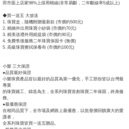
而市面上店家98%上採用棉線(非常易斷，二年斷線率5成以上)
◆買一送五 大放送
1. 珠寶盒，隨機附贈最新款 (市價約500元)
2. 精緻外出用珠寶小紗袋 (市價約70元)
3. 精美送禮外用紙提袋 (市價約90元)
4. 免費售後服務二年珠寶保固卡 (無價)
5. 高級珠寶擦拭保養布 (市價約100元)
小樂 三大保證
●品質最好保證
小樂珠寶產品皆以最好的品質為第一優先，手工部份皆以台灣最
專業
的珠寶鑲工、鑄造為主，全系列珠寶首創珠寶二年保固，終身服
務。
●最優惠保證
在相同品質下，全市場及網路上最優惠，以批發價回饋廣大的愛
護者，
全系列珠寶皆買一送五贈品。