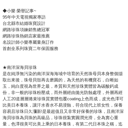
◆小樂 榮譽記事~
95年中天電視獨家專訪
台北縣市結婚珠寶設計
網路珍珠項鍊銷售總冠軍
網路珍珠熱銷店家最推薦
名設計師小樂專屬量身訂作
首創全系列珠寶二年保固服務
★南洋深海貝珍珠
是在純淨無污染的南洋深海海域中培育的天然珠母貝本身整個擷
取出來後，珠母貝殼再去磨圓的，為天然的有機寶石，白晰如
玉，純白度視為世界之最，本質和天然珍珠實體皆為碳酸鈣成
份，非一般的珍珠粉壓成，而外層經由拋光防蝕處理，外層再經
人工20道層層捲束珍珠質實體包覆coating上色而成，皮光色澤可
比美日本養珠，讓汗水香水不易浸蝕，符合現代上班女性，保養
容易且珍珠日久瀰新!是最超值且又非常好保養的珍珠，且南洋深
海貝珍珠為貝珠的高級品，珍珠很紮實圓潤光滑，全為實心重
量，色澤很美可比美上乘的日本養珠，有第二代日本珠之稱，迄