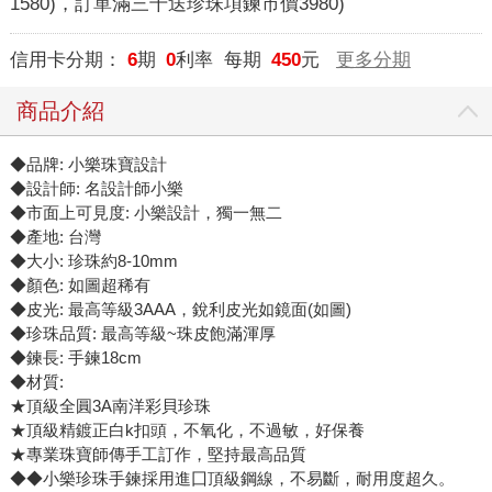
1580)，訂單滿三千送珍珠項鍊市價3980)
信用卡分期：
6
期
0
利率 每期
450
元
更多分期
商品介紹
◆品牌: 小樂珠寶設計
◆設計師: 名設計師小樂
◆市面上可見度: 小樂設計，獨一無二
◆產地: 台灣
◆大小: 珍珠約8-10mm
◆顏色: 如圖超稀有
◆皮光: 最高等級3AAA，銳利皮光如鏡面(如圖)
◆珍珠品質: 最高等級~珠皮飽滿渾厚
◆鍊長: 手鍊18cm
◆材質:
★頂級全圓3A南洋彩貝珍珠
★頂級精鍍正白k扣頭，不氧化，不過敏，好保養
★專業珠寶師傳手工訂作，堅持最高品質
◆◆小樂珍珠手鍊採用進囗頂級鋼線，不易斷，耐用度超久。