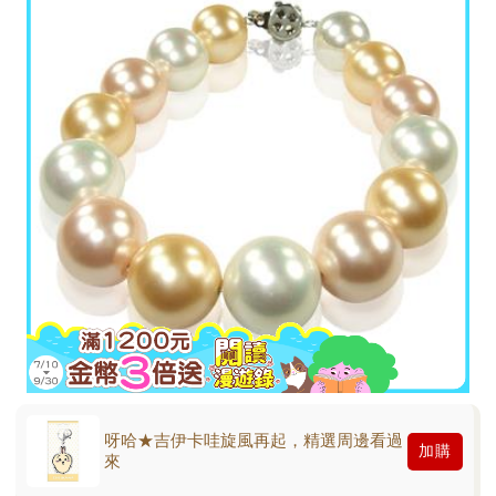
呀哈★吉伊卡哇旋風再起，精選周邊看過
加購
來