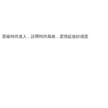
晉級時尚達人，詮釋時尚風格，柔情綻放好感度