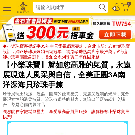
0
◆小樂珠寶榮譽記事95年中天電視獨家專訪，台北市新北市結婚珠寶
設計，網路珍珠項鍊銷售總冠軍，網路珍珠熱銷店家最推薦，名設計
師小樂專屬量身訂作，首創全系列珠寶二年保固服務
【小樂珠寶】就如您高雅的氣質，永遠
展現迷人風采與自信，全美正圓3A南
洋深海貝珍珠手鍊
珍珠展現出純潔、溫柔，圓滿的優質感受，亮麗又溫潤的光澤，充分
展現女性的溫柔特質。珍珠有獨特的魅力，無論出門逛街或社交場
合，都是必備的裝飾品.
讓您能在家輕鬆無壓力，享受最高品質與服務，讓你擁有小樂珠寶最
快樂!