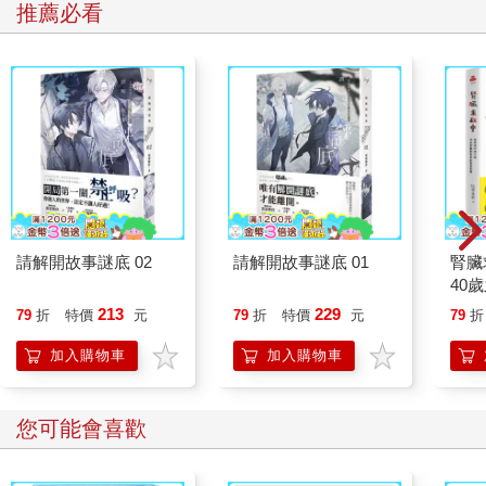
推薦必看
請解開故事謎底 02
請解開故事謎底 01
腎臟
40
就告
213
229
79
折
特價
元
79
折
特價
元
79
折
加入購物車
加入購物車
您可能會喜歡