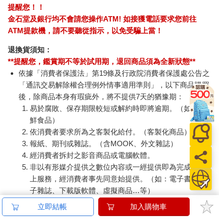
提醒您！！
金石堂及銀行均不會請您操作ATM! 如接獲電話要求您前往
ATM提款機，請不要聽從指示，以免受騙上當！
退換貨須知：
**提醒您，鑑賞期不等於試用期，退回商品須為全新狀態**
依據「消費者保護法」第19條及行政院消費者保護處公告之
「通訊交易解除權合理例外情事適用準則」，以下商品購買
後，除商品本身有瑕疵外，將不提供7天的猶豫期：
易於腐敗、保存期限較短或解約時即將逾期。（如：生
鮮食品）
依消費者要求所為之客製化給付。（客製化商品）
報紙、期刊或雜誌。（含MOOK、外文雜誌）
經消費者拆封之影音商品或電腦軟體。
非以有形媒介提供之數位內容或一經提供即為完成之線
上服務，經消費者事先同意始提供。（如：電子書、電
子雜誌、下載版軟體、虛擬商品…等）
已拆封之個人衛生用品。（如：內衣褲、刮鬍刀、除毛
立即結帳
加入購物車
刀…等）