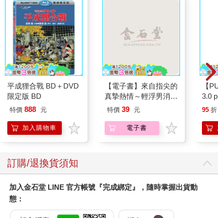
平成狸合戰 BD＋DVD
【電子書】來自指尖的
【P
限定版 BD
真摯熱情～輕浮男消防
3.0
員帶著熱烈眼神擁抱我
黑 
888
39
特價
元
特價
元
95
折
～(第15話)
加入購物車
電子書
訂購/退換貨須知
加入金石堂 LINE 官方帳號『完成綁定』，隨時掌握出貨動
態：