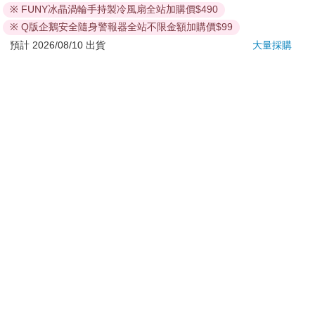
若非上列種類商品，均享有到貨7天的猶豫期（含例假
※ FUNY冰晶渦輪手持製冷風扇全站加購價$490
日）。
※ Q版企鵝安全隨身警報器全站不限金額加購價$99
辦理退換貨時，商品（組合商品恕無法接受單獨退貨）必須
預計 2026/08/10 出貨
大量採購
是您收到商品時的原始狀態（包含商品本體、配件、贈品、
保證書、所有附隨資料文件及原廠內外包裝…等），請勿直
接使用原廠包裝寄送，或於原廠包裝上黏貼紙張或書寫文
字。
退回商品若無法回復原狀，將請您負擔回復原狀所需費用，
嚴重時將影響您的退貨權益。