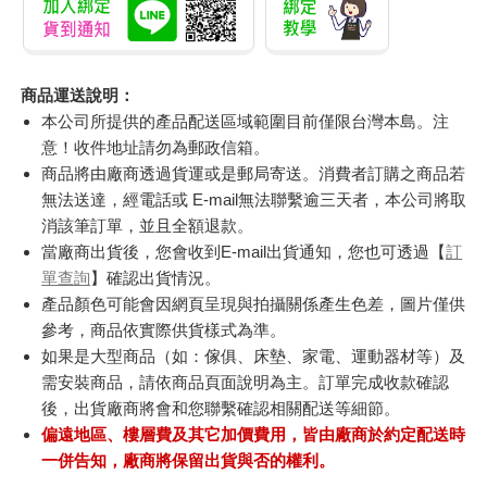
商品運送說明：
本公司所提供的產品配送區域範圍目前僅限台灣本島。注
意！收件地址請勿為郵政信箱。
商品將由廠商透過貨運或是郵局寄送。消費者訂購之商品若
無法送達，經電話或 E-mail無法聯繫逾三天者，本公司將取
消該筆訂單，並且全額退款。
當廠商出貨後，您會收到E-mail出貨通知，您也可透過【
訂
單查詢
】確認出貨情況。
產品顏色可能會因網頁呈現與拍攝關係產生色差，圖片僅供
參考，商品依實際供貨樣式為準。
如果是大型商品（如：傢俱、床墊、家電、運動器材等）及
需安裝商品，請依商品頁面說明為主。訂單完成收款確認
後，出貨廠商將會和您聯繫確認相關配送等細節。
偏遠地區、樓層費及其它加價費用，皆由廠商於約定配送時
一併告知，廠商將保留出貨與否的權利。