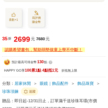
寫評價
喜歡+1
賺金幣
2699
35
折
元
7680
元
認購希望書包，幫助弱勢孩童上學不中斷！
130
預計最高可得金幣
點
?
100累1點 4點抵1元
HAPPY GO享
折抵無上限
分類：
居家休閒
＞
眼鏡｜飾品配件
＞
飾品珠寶
＞
珍珠項鍊
追蹤
贈品：
即日起-12/31日止，訂單滿千送珍珠耳環(市價