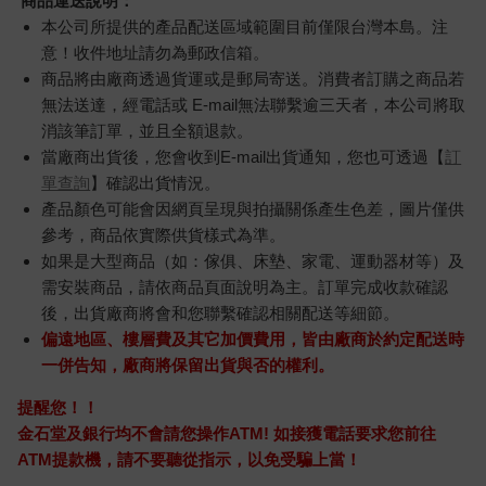
商品運送說明：
本公司所提供的產品配送區域範圍目前僅限台灣本島。注
意！收件地址請勿為郵政信箱。
商品將由廠商透過貨運或是郵局寄送。消費者訂購之商品若
無法送達，經電話或 E-mail無法聯繫逾三天者，本公司將取
消該筆訂單，並且全額退款。
當廠商出貨後，您會收到E-mail出貨通知，您也可透過【
訂
單查詢
】確認出貨情況。
產品顏色可能會因網頁呈現與拍攝關係產生色差，圖片僅供
參考，商品依實際供貨樣式為準。
如果是大型商品（如：傢俱、床墊、家電、運動器材等）及
需安裝商品，請依商品頁面說明為主。訂單完成收款確認
後，出貨廠商將會和您聯繫確認相關配送等細節。
偏遠地區、樓層費及其它加價費用，皆由廠商於約定配送時
一併告知，廠商將保留出貨與否的權利。
提醒您！！
金石堂及銀行均不會請您操作ATM! 如接獲電話要求您前往
ATM提款機，請不要聽從指示，以免受騙上當！