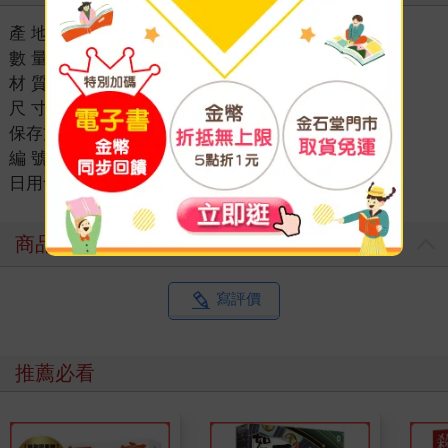
產 地：臺灣
數 量：2支
材 質：不銹鋼/ABS
尺 寸：約長10 x 寬4.5cm
保存方式：置於乾燥處
編 號：022059-2
日用食品
＞
美妝保養
＞
彩妝用品
＞
美妝小物
商品評價
寫評價
推薦必看