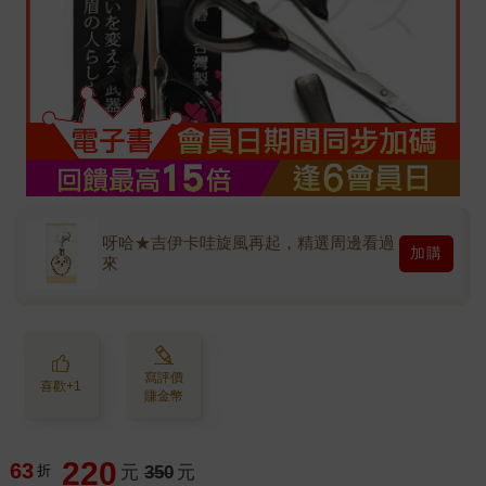
呀哈★吉伊卡哇旋風再起，精選周邊看過
加購
來
寫評價
喜歡+1
賺金幣
220
63
折
元
350
元