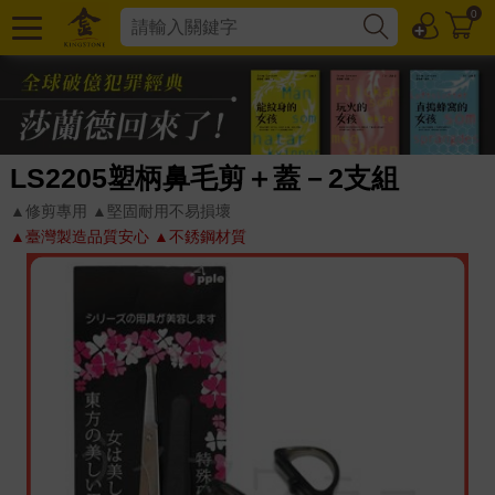
0
LS2205塑柄鼻毛剪＋蓋－2支組
▲修剪專用 ▲堅固耐用不易損壞
▲臺灣製造品質安心 ▲不銹鋼材質