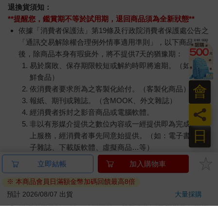
退換貨須知：
**提醒您，鑑賞期不等於試用期，退回商品須為全新狀態**
依據「消費者保護法」第19條及行政院消費者保護處公告之
「通訊交易解除權合理例外情事適用準則」，以下商品購買
後，除商品本身有瑕疵外，將不提供7天的猶豫期：
易於腐敗、保存期限較短或解約時即將逾期。（如：生
鮮食品）
會
依消費者要求所為之客製化給付。（客製化商品）
報紙、期刊或雜誌。（含MOOK、外文雜誌）
員
經消費者拆封之影音商品或電腦軟體。
非以有形媒介提供之數位內容或一經提供即為完成之線
日
上服務，經消費者事先同意始提供。（如：電子書、電
子雜誌、下載版軟體、虛擬商品…等）
已拆封之個人衛生用品。（如：內衣褲、刮鬍刀、除毛
立即結帳
加入購物車
刀…等）
※ 本商品會員日滿額金幣加碼回饋最高8倍
若非上列種類商品，均享有到貨7天的猶豫期（含例假
日）。
預計 2026/08/07 出貨
大量採購
辦理退換貨時，商品（組合商品恕無法接受單獨退貨）必須
是您收到商品時的原始狀態（包含商品本體、配件、贈品、