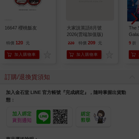
16647 櫻桃飯友
大家說英語8月號
The 
2026(雲端加值版)
Gala
Peac
120
209
特價
元
特價
元
9
折
220
Surpri
Mari
加入購物車
加入購物車
Stor
訂購/退換貨須知
加入金石堂 LINE 官方帳號『完成綁定』，隨時掌握出貨動
態：