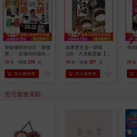
突破極限的信念「陳傑
如果歷史是一群喵
奇岩
憲」：從場內到場外，
(15)：大清風雲篇【萌
台灣隊長全力以赴的堅
貓漫畫學歷史】
379
387
79
折
特價
元
79
折
特價
元
79
折
持與自白 （限量典藏
「日常私服小卡組」）
加入購物車
加入購物車
您可能會喜歡