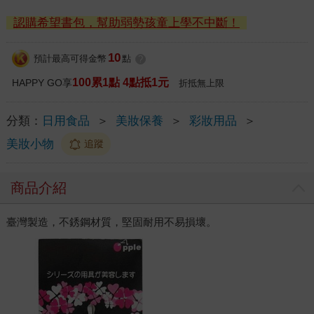
認購希望書包，幫助弱勢孩童上學不中斷！
10
預計最高可得金幣
點
?
100累1點 4點抵1元
HAPPY GO享
折抵無上限
分類：
日用食品
＞
美妝保養
＞
彩妝用品
＞
美妝小物
追蹤
商品介紹
臺灣製造，不銹鋼材質，堅固耐用不易損壞。