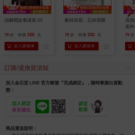
請解開故事謎底 03
刪掉容易，忘掉很難
演員
底外
150
332
79
折
特價
元
79
折
特價
元
79
折
加入購物車
加入購物車
訂購/退換貨須知
加入金石堂 LINE 官方帳號『完成綁定』，隨時掌握出貨動
態：
商品運送說明：