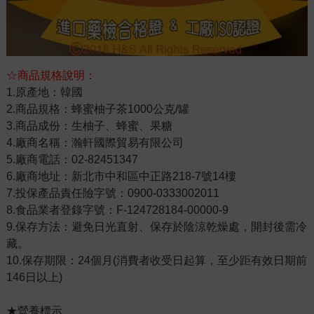
☆商品規格說明：
1.原產地：韓國
2.商品規格：蜂蜜柚子茶1000公克/罐
3.商品成份：生柚子、蜂蜜、果糖
4.廠商名稱：瀚軒國際貿易有限公司
5.廠商電話：02-82451347
6.廠商地址：新北市中和區中正路218-7號14樓
7.投保產品責任險字號：0900-0333002011
8.食品業者登錄字號：F-124728184-00000-9
9.保存方法：避免日光直射、保存於陰涼乾燥處，開封後需冷
藏。
10.保存期限：24個月(消費者收受日起算，至少距有效日期前
146日以上)
★營養標示