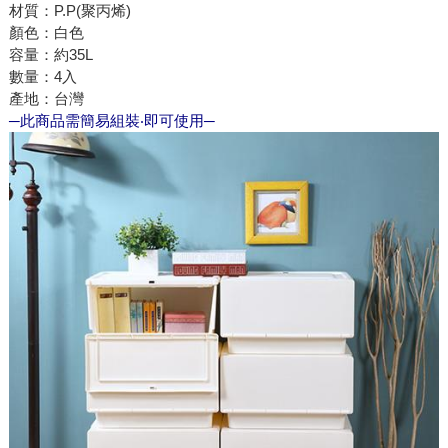
材質：P.P(聚丙烯)
顏色：白色
容量：約35L
數量：4入
產地：台灣
─此商品需簡易組裝‧即可使用─