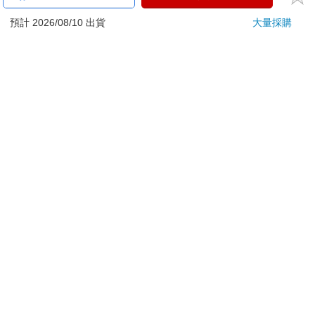
ATM提款機，請不要聽從指示，以免受騙上當！
預計 2026/08/10 出貨
大量採購
退換貨須知：
**提醒您，鑑賞期不等於試用期，退回商品須為全新狀態**
依據「消費者保護法」第19條及行政院消費者保護處公告之
「通訊交易解除權合理例外情事適用準則」，以下商品購買
後，除商品本身有瑕疵外，將不提供7天的猶豫期：
易於腐敗、保存期限較短或解約時即將逾期。（如：生
鮮食品）
依消費者要求所為之客製化給付。（客製化商品）
報紙、期刊或雜誌。（含MOOK、外文雜誌）
經消費者拆封之影音商品或電腦軟體。
非以有形媒介提供之數位內容或一經提供即為完成之線
上服務，經消費者事先同意始提供。（如：電子書、電
子雜誌、下載版軟體、虛擬商品…等）
已拆封之個人衛生用品。（如：內衣褲、刮鬍刀、除毛
刀…等）
若非上列種類商品，均享有到貨7天的猶豫期（含例假
日）。