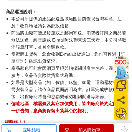
商品運送說明：
本公司所提供的產品配送區域範圍目前僅限台灣本島。注
意！收件地址請勿為郵政信箱。
商品將由廠商透過貨運或是郵局寄送。消費者訂購之商品若
無法送達，經電話或 E-mail無法聯繫逾三天者，本公司將取
消該筆訂單，並且全額退款。
當廠商出貨後，您會收到E-mail出貨通知，您也可透過【
訂
單查詢
】確認出貨情況。
產品顏色可能會因網頁呈現與拍攝關係產生色差，圖片僅供
參考，商品依實際供貨樣式為準。
如果是大型商品（如：傢俱、床墊、家電、運動器材等）及
需安裝商品，請依商品頁面說明為主。訂單完成收款確認
後，出貨廠商將會和您聯繫確認相關配送等細節。
偏遠地區、樓層費及其它加價費用，皆由廠商於約定配送時
一併告知，廠商將保留出貨與否的權利。
提醒您！！
金石堂及銀行均不會請您操作ATM! 如接獲電話要求您前往
立即結帳
加入購物車