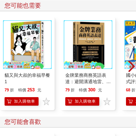
您可能也需要
貓又與大叔的幸福早餐
金牌業務商務英語表
國小
1
達：避開溝通地雷、聽
式評
懂潛台詞、順利拿下訂
年｝
253
300
79
折
特價
元
79
折
特價
元
68
折
單（附QR Code線上
音檔）
加入購物車
加入購物車
您可能會喜歡