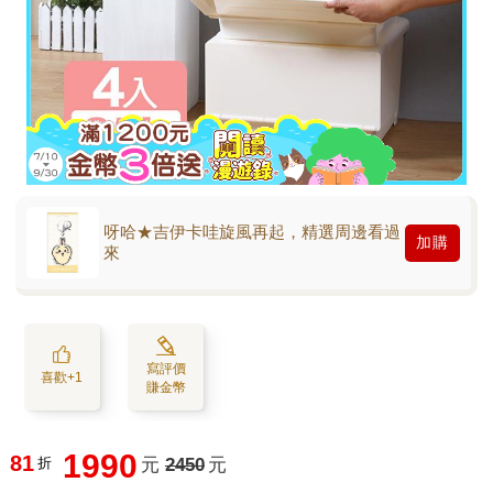
呀哈★吉伊卡哇旋風再起，精選周邊看過
加購
來
寫評價
喜歡+1
賺金幣
1990
81
折
元
2450
元