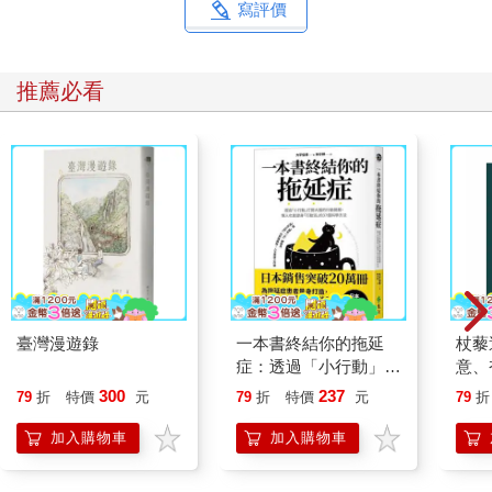
寫評價
推薦必看
臺灣漫遊錄
一本書終結你的拖延
杖藜
症：透過「小行動」打
意、
開大腦的行動開關，懶
恭談
300
237
79
折
特價
元
79
折
特價
元
79
折
人也能變身「行動派」
想
的37個科學方法
加入購物車
加入購物車