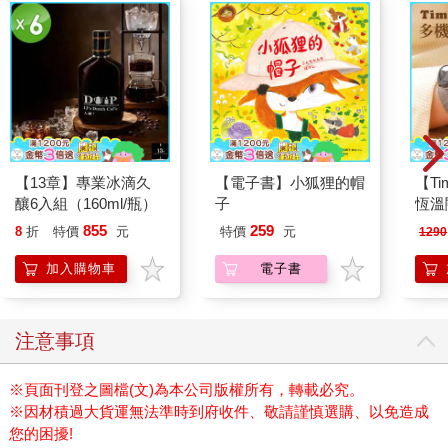
【13章】專業冰滴久
【電子書】小狐狸的帽
【T
釀6入組（160ml/瓶）
子
恆溫
肩/
855
259
8
折
特價
元
特價
元
1290
加熱
膝熱
加入購物車
電子書
注意事項
※頁面刊登之圖檔(文)為本公司版權所有，轉載必究。
※因材積過大貨運無法準時到府收件、敬請謹慎選購、以免造成
您的困擾!