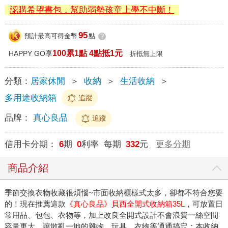
認購希望書包，幫助弱勢孩童上學不中斷！
95
預計最高可得金幣
點
?
100累1點 4點抵1元
HAPPY GO享
折抵無上限
分類：
居家休閒
＞
收納
＞
生活收納
＞
多用途收納箱
追蹤
品牌：
真心良品
追蹤
信用卡分期：
6
期
0
利率 每期
332
元
更多分期
商品介紹
季節交換衣物收藏很煩惱~市面收納櫃樣式太多，卻都不符合您要
的！現在推薦這款
《真心良品》貝西全開式收納箱35L
，可放置日
常用品、包包、衣物等，加上改良全開式設計不會浪費一絲空間
容量更大，讓散亂一地的雜物、玩具、衣物等通通搞定；本收納