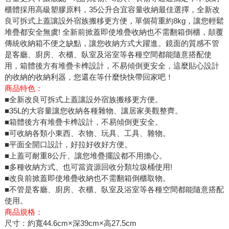
櫃體採用高級塑膠原料，35公升合宜容量收納最佳選擇，全新改
良可拆式上蓋讓設外宿族搬移更方便，單個荷重約8kg，讓您輕鬆
堆疊都安全無虞! 全新前掀蓋即使堆疊收納也不需翻箱倒櫃，顛覆
傳統收納箱不便之缺點，讓您收納方式大躍進。鏡面的質感不管
是客廳、廚房、衣櫃、臥室及浴室等各種空間都能隨意搭配使
用，箱體後方有堆疊卡榫設計，不易傾倒更安全，這麼貼心設計
的收納的收納利器，您還在等什麼快快帶回家吧！
商品特色：
■全新改良可拆式上蓋讓設外宿族搬移更方便。
■35L的大容量讓您收納各種雜物、讓居家美觀整齊。
■箱體後方有堆疊卡榫設計，不易傾倒更安全。
■可收納各類小東西、衣物、玩具、工具、雜物。
■平面全開口設計，好拉好收好方便。
■上蓋可耐重8公斤、讓您堆疊擺設都不用擔心。
■多種收納方式、也可當資源回收分類垃圾桶使用!
■改良前掀蓋即使堆疊收納也不需翻箱倒櫃取物。
■不管是客廳、廚房、衣櫃、臥室及浴室等各種空間都能隨意搭配
使用。
商品規格：
尺寸：約寬44.6cm×深39cm×高27.5cm