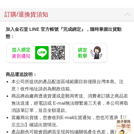
訂購/退換貨須知
加入金石堂 LINE 官方帳號『完成綁定』，隨時掌握出貨動
態：
商品運送說明：
本公司所提供的產品配送區域範圍目前僅限台灣本島。注
意！收件地址請勿為郵政信箱。
商品將由廠商透過貨運或是郵局寄送。消費者訂購之商品若
無法送達，經電話或 E-mail無法聯繫逾三天者，本公司將取
消該筆訂單，並且全額退款。
當廠商出貨後，您會收到E-mail出貨通知，您也可透過【
訂
單查詢
】確認出貨情況。
產品顏色可能會因網頁呈現與拍攝關係產生色差，圖片僅供