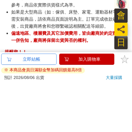
參考，商品依實際供貨樣式為準。
如果是大型商品（如：傢俱、床墊、家電、運動器材等）及
會
需安裝商品，請依商品頁面說明為主。訂單完成收款確認
後，出貨廠商將會和您聯繫確認相關配送等細節。
員
偏遠地區、樓層費及其它加價費用，皆由廠商於約定配送時
日
一併告知，廠商將保留出貨與否的權利。
提醒您！！
金石堂及銀行均不會請您操作ATM! 如接獲電話要求您前往
立即結帳
加入購物車
ATM提款機，請不要聽從指示，以免受騙上當！
※ 本商品會員日滿額金幣加碼回饋最高8倍
退換貨須知：
預計 2026/08/06 出貨
大量採購
**提醒您，鑑賞期不等於試用期，退回商品須為全新狀態**
依據「消費者保護法」第19條及行政院消費者保護處公告之
「通訊交易解除權合理例外情事適用準則」，以下商品購買
後，除商品本身有瑕疵外，將不提供7天的猶豫期：
易於腐敗、保存期限較短或解約時即將逾期。（如：生
鮮食品）
依消費者要求所為之客製化給付。（客製化商品）