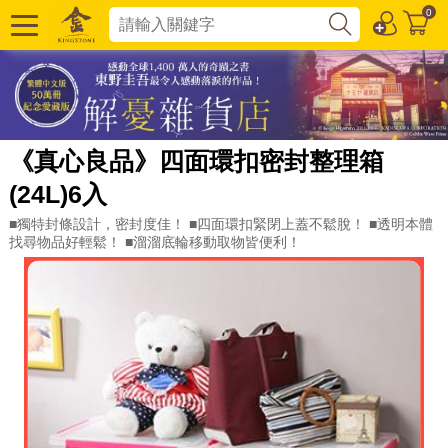
0
《真心良品》四面環扣密封整理箱
(24L)6入
■獨特封條設計，密封度佳！ ■四面環扣緊閉上蓋不鬆脫！ ■透明本體
找尋物品好輕鬆！ ■溜溜底輪移動取物皆便利！