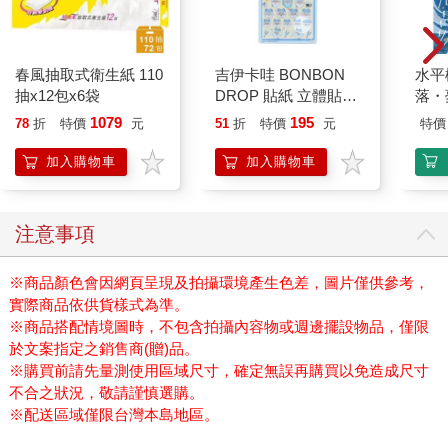
春風抽取式衛生紙 110
吉伊卡哇 BONBON
水平
抽x12包x6袋
DROP 貼紙 立體貼紙
落・
水晶貼紙 手帳貼 裝飾
1079
195
78
折
特價
元
51
折
特價
元
特價
貼紙 手機貼紙 小八貓
兔兔 Chiikawa
加入購物車
加入購物車
注意事項
※商品顏色會因網頁呈現及拍攝環境產生色差，圖片僅供參考，
實際商品依供貨樣式為準。
※商品搭配情境圖時，不包含拍攝內容物或週邊擺設物品，僅限
於文案指定之銷售商(贈)品。
※購買前請先量測使用區域尺寸，確定無誤再購買以免造成尺寸
不合之狀況，敬請謹慎選購。
※配送區域僅限台灣本島地區。