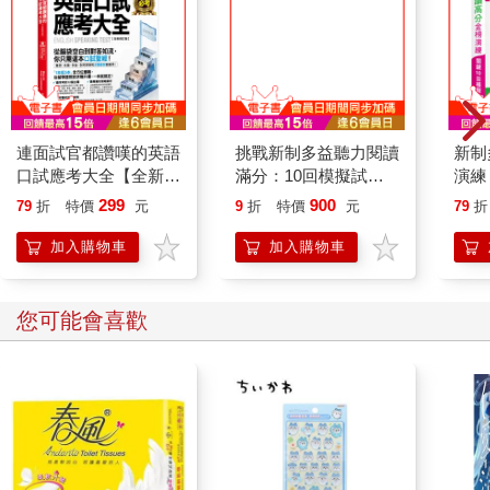
連面試官都讚嘆的英語
挑戰新制多益聽力閱讀
新制
口試應考大全【全新修
滿分：10回模擬試題
演練
訂版】(附「Youtor
2000題【聽力+閱讀】
100
299
900
79
折
特價
元
9
折
特價
元
79
折
App」內含VRP虛擬點
雙書版（16K+寂天雲
讀筆)
隨身聽APP）
加入購物車
加入購物車
您可能會喜歡