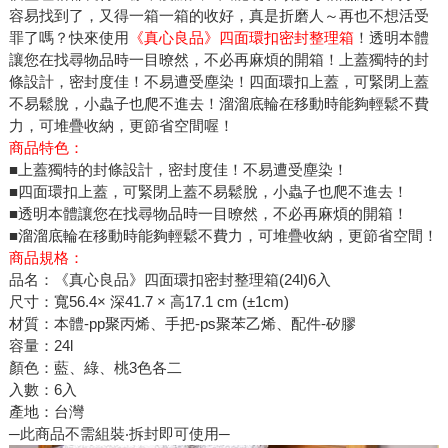
容易找到了，又得一箱一箱的收好，真是折磨人～再也不想活受
罪了嗎？快來使用
《真心良品》四面環扣密封整理箱
！透明本體
讓您在找尋物品時一目暸然，不必再麻煩的開箱！上蓋獨特的封
條設計，密封度佳！不易遭受塵染！四面環扣上蓋，可緊閉上蓋
不易鬆脫，小蟲子也爬不進去！溜溜底輪在移動時能夠輕鬆不費
力，可堆疊收納，更節省空間喔！
商品特色：
■上蓋獨特的封條設計，密封度佳！不易遭受塵染！
■四面環扣上蓋，可緊閉上蓋不易鬆脫，小蟲子也爬不進去！
■透明本體讓您在找尋物品時一目暸然，不必再麻煩的開箱！
■溜溜底輪在移動時能夠輕鬆不費力，可堆疊收納，更節省空間！
商品規格：
品名：《真心良品》四面環扣密封整理箱(24l)6入
尺寸：寬56.4× 深41.7 × 高17.1 cm (±1cm)
材質：本體-pp聚丙烯、手把-ps聚苯乙烯、配件-矽膠
容量：24l
顏色：藍、綠、桃3色各二
入數：6入
產地：台灣
─此商品不需組裝‧拆封即可使用─