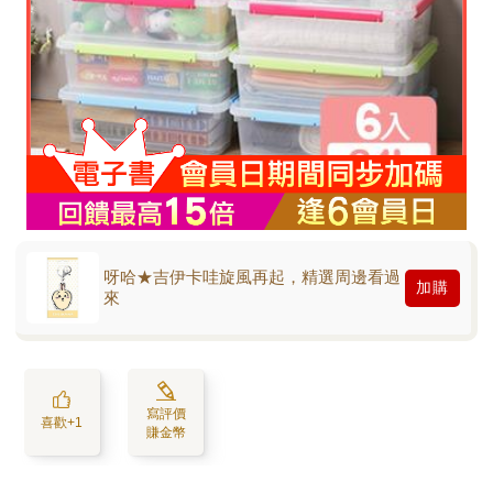
呀哈★吉伊卡哇旋風再起，精選周邊看過
加購
來
寫評價
喜歡+1
賺金幣