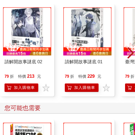
請解開故事謎底 02
請解開故事謎底 01
臺灣
213
229
79
折
特價
元
79
折
特價
元
79
折
加入購物車
加入購物車
您可能也需要