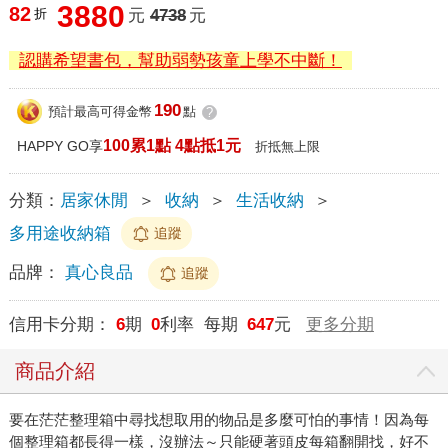
3880
82
折
元
4738
元
認購希望書包，幫助弱勢孩童上學不中斷！
190
預計最高可得金幣
點
?
100累1點 4點抵1元
HAPPY GO享
折抵無上限
分類：
居家休閒
＞
收納
＞
生活收納
＞
多用途收納箱
追蹤
品牌：
真心良品
追蹤
信用卡分期：
6
期
0
利率 每期
647
元
更多分期
商品介紹
要在茫茫整理箱中尋找想取用的物品是多麼可怕的事情！因為每
個整理箱都長得一樣，沒辦法～只能硬著頭皮每箱翻開找，好不