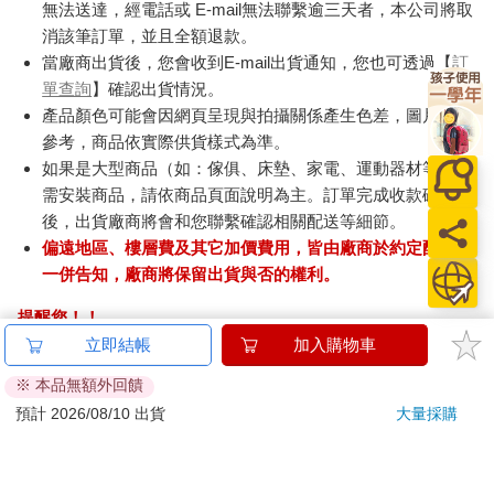
無法送達，經電話或 E-mail無法聯繫逾三天者，本公司將取
消該筆訂單，並且全額退款。
當廠商出貨後，您會收到E-mail出貨通知，您也可透過【
訂
單查詢
】確認出貨情況。
產品顏色可能會因網頁呈現與拍攝關係產生色差，圖片僅供
參考，商品依實際供貨樣式為準。
如果是大型商品（如：傢俱、床墊、家電、運動器材等）及
需安裝商品，請依商品頁面說明為主。訂單完成收款確認
後，出貨廠商將會和您聯繫確認相關配送等細節。
偏遠地區、樓層費及其它加價費用，皆由廠商於約定配送時
一併告知，廠商將保留出貨與否的權利。
提醒您！！
金石堂及銀行均不會請您操作ATM! 如接獲電話要求您前往
立即結帳
加入購物車
ATM提款機，請不要聽從指示，以免受騙上當！
※ 本品無額外回饋
退換貨須知：
預計 2026/08/10 出貨
大量採購
**提醒您，鑑賞期不等於試用期，退回商品須為全新狀態**
依據「消費者保護法」第19條及行政院消費者保護處公告之
「通訊交易解除權合理例外情事適用準則」，以下商品購買