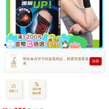
呀哈★吉伊卡哇旋風再起，精選周邊看過
加購
來
寫評價
喜歡+1
賺金幣