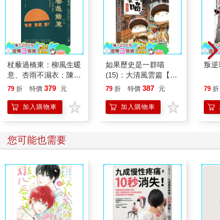
杖藜過橋東：柳風生暖
如果歷史是一群喵
叛逆
意、杏雨不濕衣；陳亮
(15)：大清風雲篇【萌
恭談以心轉境的適齡漫
貓漫畫學歷史】
379
387
79
折
特價
元
79
折
特價
元
79
折
想
加入購物車
加入購物車
您可能也需要