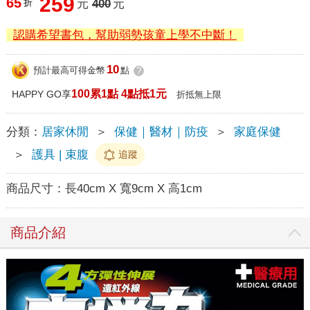
259
65
折
元
400
元
認購希望書包，幫助弱勢孩童上學不中斷！
10
預計最高可得金幣
點
?
100累1點 4點抵1元
HAPPY GO享
折抵無上限
分類：
居家休閒
＞
保健｜醫材｜防疫
＞
家庭保健
＞
護具 | 束腹
追蹤
商品尺寸：
長40cm X 寬9cm X 高1cm
商品介紹