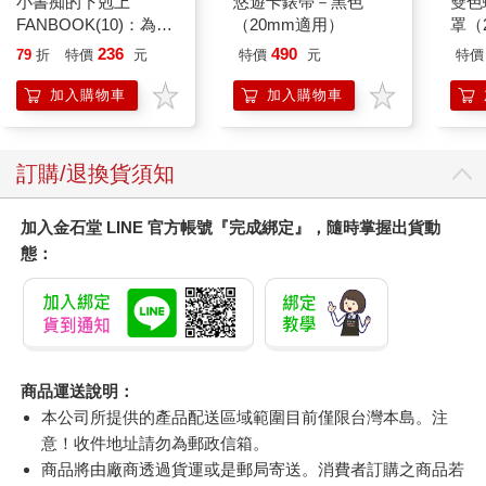
小書痴的下剋上
悠遊卡錶帶－黑色
雙色
FANBOOK(10)：為了
（20mm適用）
罩（
成為圖書管理員不擇手
236
490
79
折
特價
元
特價
元
特價
段！
加入購物車
加入購物車
訂購/退換貨須知
加入金石堂 LINE 官方帳號『完成綁定』，隨時掌握出貨動
態：
商品運送說明：
本公司所提供的產品配送區域範圍目前僅限台灣本島。注
意！收件地址請勿為郵政信箱。
商品將由廠商透過貨運或是郵局寄送。消費者訂購之商品若