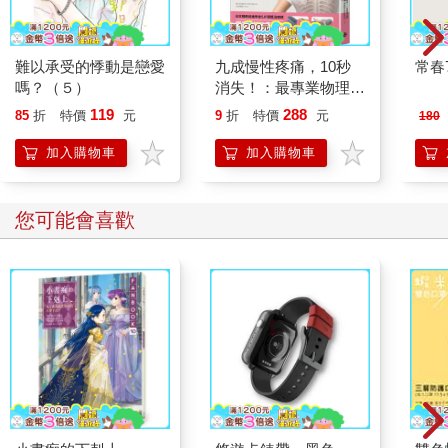
難以承受的悸動是戀愛
九成慢性疼痛，10秒
常春7
嗎？（５）
消失！：最專業物理治
療師才懂！神奇「關節
119
288
85
折
特價
元
9
折
特價
元
180
復位術」幫你找出痛
源，快速根除多年不適
加入購物車
加入購物車
痛感
您可能會喜歡