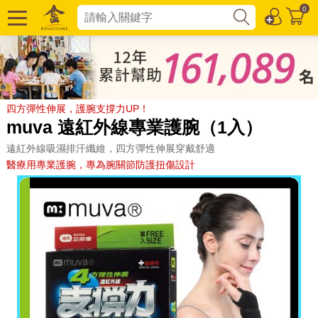
0
四方彈性伸展，護腕支撐力UP！
muva 遠紅外線專業護腕（1入）
遠紅外線吸濕排汗纖維，四方彈性伸展穿戴舒適
醫療用專業護腕，專為腕關節防護扭傷設計