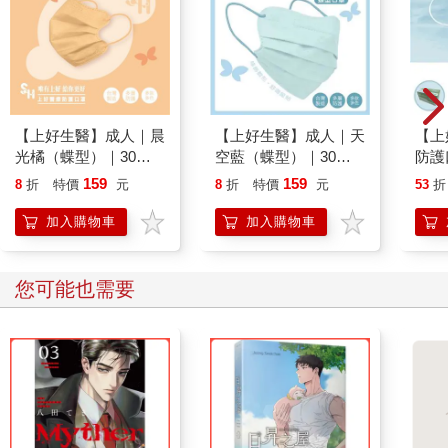
【上好生醫】成人｜晨
【上好生醫】成人｜天
【上
光橘（蝶型）｜30入
空藍（蝶型）｜30入
防護
裝 醫療防護口罩
裝 醫療防護口罩
藍
159
159
8
折
特價
元
8
折
特價
元
53
折
加入購物車
加入購物車
您可能也需要