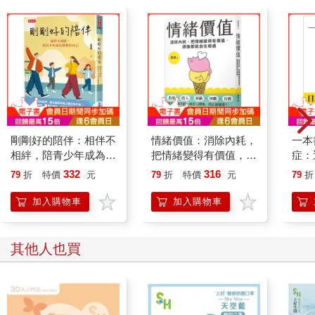
剛剛好的陪伴：相伴不
情緒價值：消除內耗，
一本
相絆，陪青少年成為想
把情緒變得有價值，跟
症：
要的自己
誰都能自在相處
開大
332
316
79
折
特價
元
79
折
特價
元
79
折
人也
的3
加入購物車
加入購物車
其他人也買