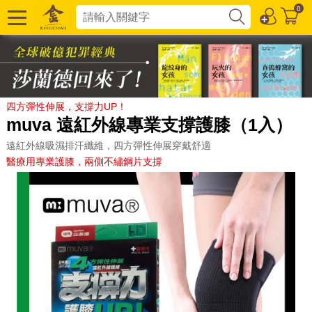
0
四方彈性伸展，支撐力UP！
muva 遠紅外線專業支撐護膝（1入）
遠紅外線吸濕排汗纖維，四方彈性伸展穿戴舒適
醫療用專業護膝，兩側不繡鋼片支撐