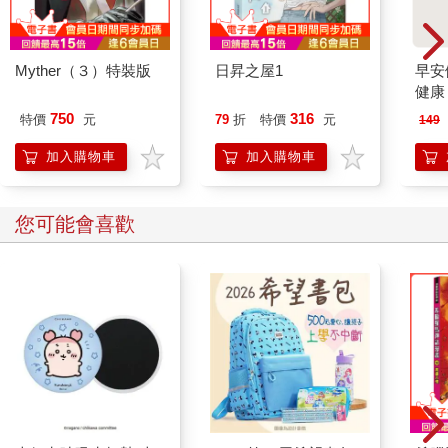
Myther（３）特裝版
日昇之屋1
早安
健康
750
316
特價
元
79
折
特價
元
149
加入購物車
加入購物車
您可能會喜歡