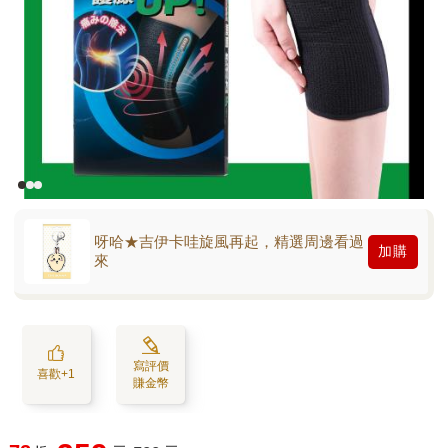
呀哈★吉伊卡哇旋風再起，精選周邊看過
加購
來
寫評價
喜歡+1
賺金幣