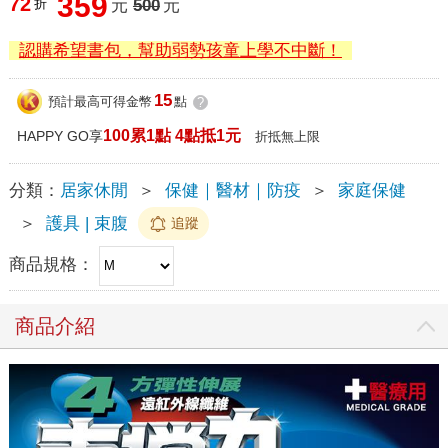
359
72
折
元
500
元
認購希望書包，幫助弱勢孩童上學不中斷！
15
預計最高可得金幣
點
?
100累1點 4點抵1元
HAPPY GO享
折抵無上限
分類：
居家休閒
＞
保健｜醫材｜防疫
＞
家庭保健
＞
護具 | 束腹
追蹤
商品規格：
商品介紹