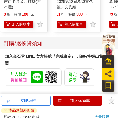
吉伊卡哇吸水杯墊(古
2026第12屆希望書包
希臘
本屋)
組／文具組
36
180
500
9
折
特價
元
51
折
特價
元
79
折
加入購物車
加入購物車
訂購/退換貨須知
加入金石堂 LINE 官方帳號『完成綁定』，隨時掌握出貨動
會
態：
員
日
商品運送說明：
本公司所提供的產品配送區域範圍目前僅限台灣本島。注
意！收件地址請勿為郵政信箱。
商品將由廠商透過貨運或是郵局寄送。消費者訂購之商品若