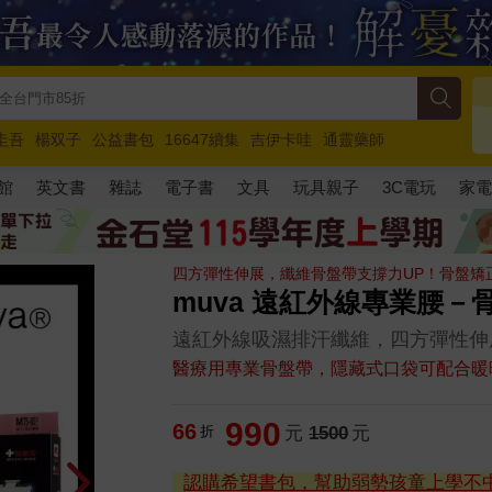
圭吾
楊双子
公益書包
16647續集
吉伊卡哇
通靈藥師
路邊攤新作
馬斯克
玩具總動員5
超慢跑
館
英文書
雜誌
電子書
文具
玩具親子
3C電玩
家
四方彈性伸展，纖維骨盤帶支撐力UP！骨盤矯
muva 遠紅外線專業腰－
遠紅外線吸濕排汗纖維，四方彈性伸
醫療用專業骨盤帶，隱藏式口袋可配合暖
990
66
折
元
1500
元
認購希望書包，幫助弱勢孩童上學不