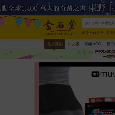
國中自修評量
東野
唯紅花綻放
奧德賽
會員獎勵
中文書
動漫ACG
親子