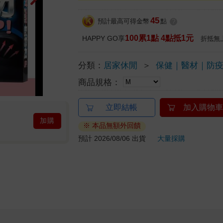
45
預計最高可得金幣
點
?
100累1點 4點抵1元
HAPPY GO享
折抵無
分類：
居家休閒
＞
保健｜醫材｜防
商品規格：
立即結帳
加入購物車
加購
※ 本品無額外回饋
預計 2026/08/06 出貨
大量採購