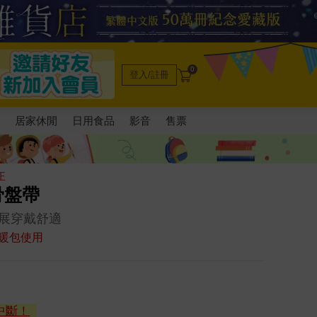
0
登入/註冊
電
居家休閒
日用食品
影音
售票
正
骨盤帶
展穿戴舒適
暖包使用
中斷！