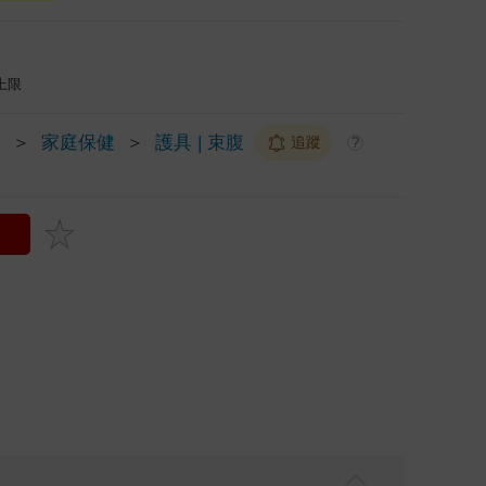
上限
疫
＞
家庭保健
＞
護具 | 束腹
追蹤
?