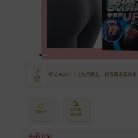
呀哈★吉伊卡哇旋風再起，精選周邊看過來
寫評價
喜歡+1
賺金幣
商品介紹