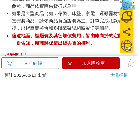
參考，商品依實際供貨樣式為準。
如果是大型商品（如：傢俱、床墊、家電、運動器材等）及
需安裝商品，請依商品頁面說明為主。訂單完成收款確認
後，出貨廠商將會和您聯繫確認相關配送等細節。
偏遠地區、樓層費及其它加價費用，皆由廠商於約定配送時
一併告知，廠商將保留出貨與否的權利。
提醒您！！
金石堂及銀行均不會請您操作ATM! 如接獲電話要求您前往
立即結帳
加入購物車
ATM提款機，請不要聽從指示，以免受騙上當！
預計 2026/08/10 出貨
大量採購
退換貨須知：
**提醒您，鑑賞期不等於試用期，退回商品須為全新狀態**
依據「消費者保護法」第19條及行政院消費者保護處公告之
「通訊交易解除權合理例外情事適用準則」，以下商品購買
後，除商品本身有瑕疵外，將不提供7天的猶豫期：
易於腐敗、保存期限較短或解約時即將逾期。（如：生
鮮食品）
依消費者要求所為之客製化給付。（客製化商品）