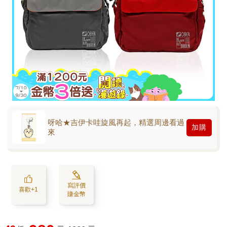
呀哈★吉伊卡哇旋風再起，精選周邊看過
加購
來
寫評價
喜歡+1
賺金幣