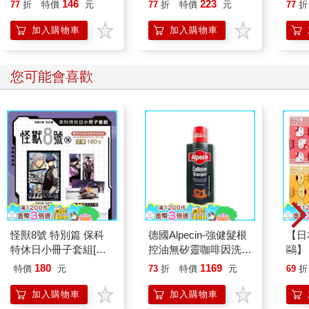
146
223
77
折
特價
元
77
折
特價
元
77
折
加入購物車
加入購物車
您可能會喜歡
怪獸8號 特別篇 保科
德國Alpecin-強健髮根
【日本
特休日小冊子套組[限
控油無矽靈咖啡因洗髮
鷗】
加購]
凝露375ml/瓶-C1強健
(8款
180
1169
特價
元
73
折
特價
元
69
折
髮根(護髮洗髮精/男士
Kit
調理頭皮洗髮液/0矽靈
企鵝
加入購物車
加入購物車
滋潤洗頭髮水/一般髮