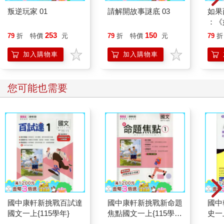
叛逆玩家 01
請解開故事謎底 03
如果
：《
喵》
253
150
79
折
特價
元
79
折
特價
元
79
折
【首
加入購物車
加入購物車
您可能也需要
國中康軒新挑戰百試達
國中康軒新挑戰新命題
國中
國文一上{115學年}
焦點國文一上{115學
史一
年}