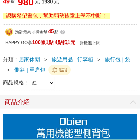
980
49
折
元
1980
元
認購希望書包，幫助弱勢孩童上學不中斷！
45
預計最高可得金幣
點
?
100累1點 4點抵1元
HAPPY GO享
折抵無上限
分類：
居家休閒
＞
旅遊用品 | 行李箱
＞
旅行包 | 袋
＞
側斜 | 單肩包
追蹤
商品規格：
商品介紹