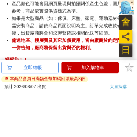
產品顏色可能會因網頁呈現與拍攝關係產生色差，圖片僅供
參考，商品依實際供貨樣式為準。
如果是大型商品（如：傢俱、床墊、家電、運動器材等）及
會
需安裝商品，請依商品頁面說明為主。訂單完成收款確認
後，出貨廠商將會和您聯繫確認相關配送等細節。
員
偏遠地區、樓層費及其它加價費用，皆由廠商於約定配送時
日
一併告知，廠商將保留出貨與否的權利。
提醒您！！
金石堂及銀行均不會請您操作ATM! 如接獲電話要求您前往
立即結帳
加入購物車
ATM提款機，請不要聽從指示，以免受騙上當！
※ 本商品會員日滿額金幣加碼回饋最高8倍
退換貨須知：
預計 2026/08/07 出貨
大量採購
**提醒您，鑑賞期不等於試用期，退回商品須為全新狀態**
依據「消費者保護法」第19條及行政院消費者保護處公告之
「通訊交易解除權合理例外情事適用準則」，以下商品購買
後，除商品本身有瑕疵外，將不提供7天的猶豫期：
易於腐敗、保存期限較短或解約時即將逾期。（如：生
鮮食品）