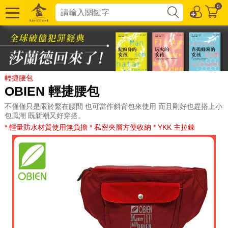
0
輕捷腰包
OBIEN 輕捷腰包
不僅僅只是限於繫在腰間 也可當作斜背包來使用 而且剛好也趕搭上小
包風潮 既新潮又好穿搭。
* 輕量防水材質使用無負擔 * 私密夾層方便收納 * YKK 主拉鍊