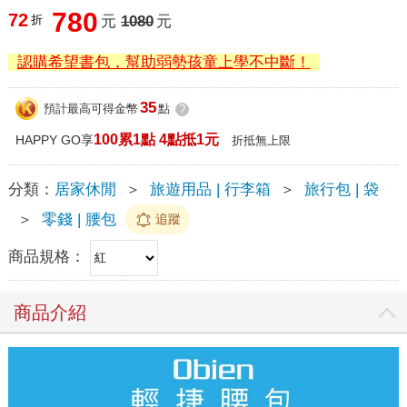
780
72
折
元
1080
元
認購希望書包，幫助弱勢孩童上學不中斷！
35
預計最高可得金幣
點
?
100累1點 4點抵1元
HAPPY GO享
折抵無上限
分類：
居家休閒
＞
旅遊用品 | 行李箱
＞
旅行包 | 袋
＞
零錢 | 腰包
追蹤
商品規格：
商品介紹