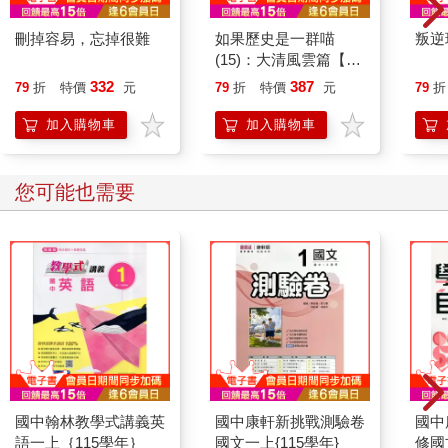
刪掉容易，忘掉很難
如果歷史是一群喵
叛逆
(15)：大清風雲篇【萌
貓漫畫學歷史】
332
387
79
折
特價
元
79
折
特價
元
79
折
加入購物車
加入購物車
您可能也需要
國中翰林教學式講義英
國中康軒新挑戰測驗卷
國中
語一上｛115學年｝
國文一上{115學年}
修國