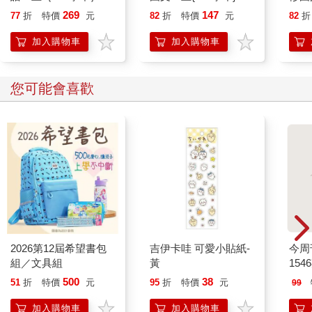
269
147
77
折
特價
元
82
折
特價
元
82
折
加入購物車
加入購物車
您可能會喜歡
2026第12屆希望書包
吉伊卡哇 可愛小貼紙-
今周
組／文具組
黃
154
500
38
51
折
特價
元
95
折
特價
元
99
加入購物車
加入購物車