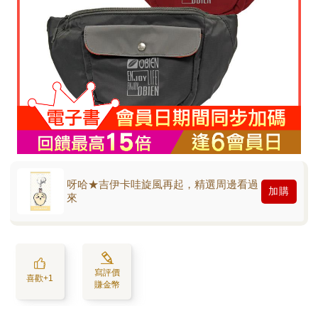
呀哈★吉伊卡哇旋風再起，精選周邊看過
加購
來
寫評價
喜歡+1
賺金幣