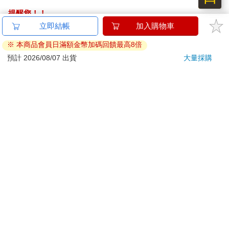
提醒您！！
金石堂及銀行均不會請您操作ATM! 如接獲電話要求您前往
立即結帳
加入購物車
ATM提款機，請不要聽從指示，以免受騙上當！
※ 本商品會員日滿額金幣加碼回饋最高8倍
退換貨須知：
預計 2026/08/07 出貨
大量採購
**提醒您，鑑賞期不等於試用期，退回商品須為全新狀態**
依據「消費者保護法」第19條及行政院消費者保護處公告之
「通訊交易解除權合理例外情事適用準則」，以下商品購買
後，除商品本身有瑕疵外，將不提供7天的猶豫期：
易於腐敗、保存期限較短或解約時即將逾期。（如：生
鮮食品）
依消費者要求所為之客製化給付。（客製化商品）
報紙、期刊或雜誌。（含MOOK、外文雜誌）
經消費者拆封之影音商品或電腦軟體。
非以有形媒介提供之數位內容或一經提供即為完成之線
上服務，經消費者事先同意始提供。（如：電子書、電
子雜誌、下載版軟體、虛擬商品…等）
已拆封之個人衛生用品。（如：內衣褲、刮鬍刀、除毛