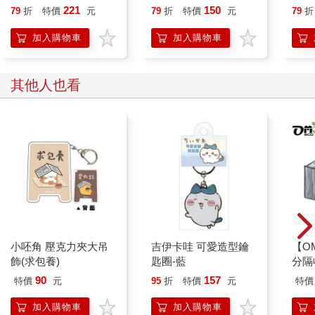
221
150
79
折
特價
元
79
折
特價
元
79
折
加入購物車
加入購物車
其他人也看
小呸角 壓克力夾大吊
吉伊卡哇 可愛造型鑰
【O
飾(求包養)
匙圈-藍
分隔
90
157
特價
元
95
折
特價
元
特價
加入購物車
加入購物車