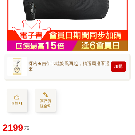
呀哈★吉伊卡哇旋風再起，精選周邊看過
加購
來
寫評價
喜歡+1
賺金幣
2199
元