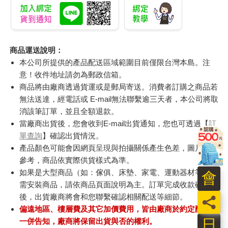
商品運送說明：
本公司所提供的產品配送區域範圍目前僅限台灣本島。注
意！收件地址請勿為郵政信箱。
商品將由廠商透過貨運或是郵局寄送。消費者訂購之商品若
無法送達，經電話或 E-mail無法聯繫逾三天者，本公司將取
消該筆訂單，並且全額退款。
當廠商出貨後，您會收到E-mail出貨通知，您也可透過【
訂
單查詢
】確認出貨情況。
產品顏色可能會因網頁呈現與拍攝關係產生色差，圖片僅供
參考，商品依實際供貨樣式為準。
如果是大型商品（如：傢俱、床墊、家電、運動器材等）及
會
需安裝商品，請依商品頁面說明為主。訂單完成收款確認
後，出貨廠商將會和您聯繫確認相關配送等細節。
員
偏遠地區、樓層費及其它加價費用，皆由廠商於約定配送時
日
一併告知，廠商將保留出貨與否的權利。