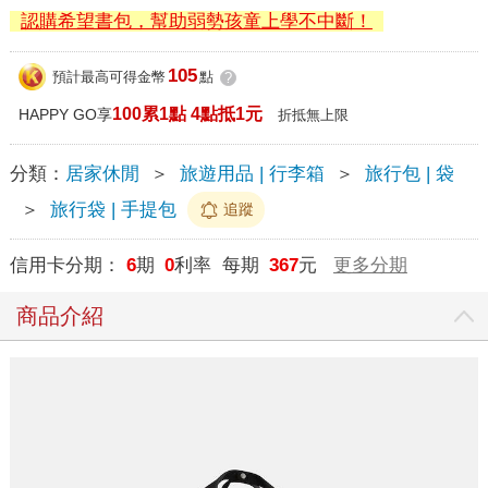
認購希望書包，幫助弱勢孩童上學不中斷！
105
預計最高可得金幣
點
?
100累1點 4點抵1元
HAPPY GO享
折抵無上限
分類：
居家休閒
＞
旅遊用品 | 行李箱
＞
旅行包 | 袋
＞
旅行袋 | 手提包
追蹤
信用卡分期：
6
期
0
利率 每期
367
元
更多分期
商品介紹