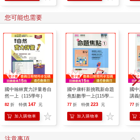
您可能也需要
國中翰林實力評量卷自
國中康軒新挑戰新命題
國中
然一上｛115學年｝
焦點數學一上{115學
講義
年}
年}
147
223
82
折
特價
元
77
折
特價
元
77
折
加入購物車
加入購物車
注意事項