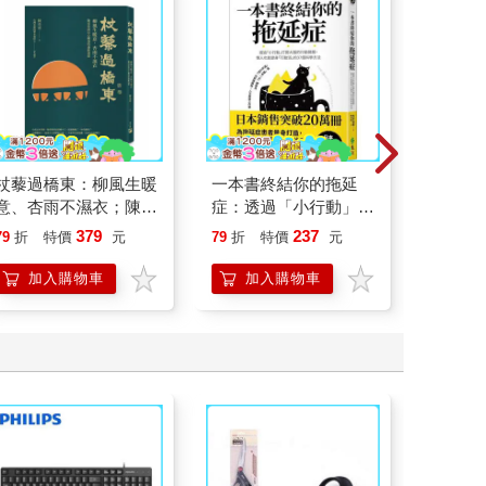
杖藜過橋東：柳風生暖
一本書終結你的拖延
請解開故
意、杏雨不濕衣；陳亮
症：透過「小行動」打
恭談以心轉境的適齡漫
開大腦的行動開關，懶
379
237
79
折
特價
元
79
折
特價
元
79
折
想
人也能變身「行動派」
的37個科學方法
加入購物車
加入購物車
加