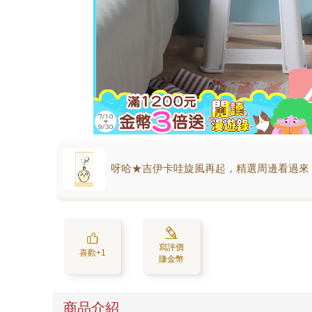
呀哈★吉伊卡哇旋風再起，精選周邊看過來
寫評價
喜歡+1
賺金幣
商品介紹