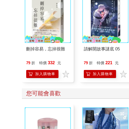
刪掉容易，忘掉很難
請解開故事謎底 05
332
221
79
折
特價
元
79
折
特價
元
加入購物車
加入購物車
您可能會喜歡