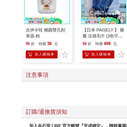
吉伊卡哇 橢圓雙孔削
【日本 PAISELY 】 圖
筆器-粉
騰 涼感毛巾 (3色可選)
涼感毛巾 涼感巾 冰涼
38
499
95
折
特價
元
59
折
特價
元
巾 日本涼感毛巾 運動
毛巾
加入購物車
加入購物車
注意事項
訂購/退換貨須知
加入金石堂 LINE 官方帳號『完成綁定』，隨時掌