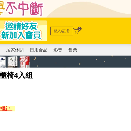
0
登入/註冊
電
居家休閒
日用食品
影音
售票
櫃椅4入組
中斷！