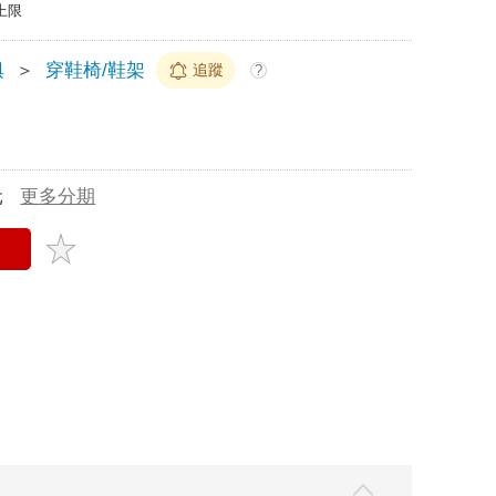
上限
俱
＞
穿鞋椅/鞋架
追蹤
?
元
更多分期