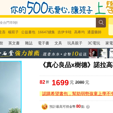
圭吾
楊双子
公益書包
16647續集
吉伊卡哇
高希均
通靈藥師
路邊攤新作
馬斯克
玩具總動員5
超慢跑
館
英文書
雜誌
電子書
文具
玩具親子
3C電玩
家
《真心良品x樹德》諾拉高
1699
82
折
元
2080
元
認購希望書包，幫助弱勢孩童上學不
80
預計最高可得金幣
點
?