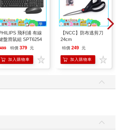
PHILIPS 飛利浦 有線
【NCC】防布逃剪刀
MOTO
鍵盤滑鼠組 SPT6254
24cm
2026第
379
249
特價
元
特價
元
特
499
200
加入購物車
加入購物車
加