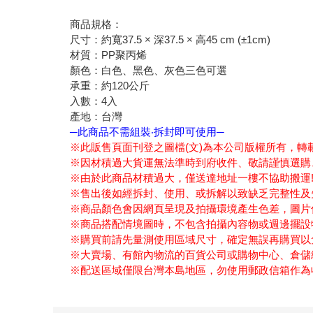
商品規格：
尺寸：約寬37.5 × 深37.5 × 高45 cm (±1cm)
材質：PP聚丙烯
顏色：白色、黑色、灰色三色可選
承重：約120公斤
入數：4入
產地：台灣
─此商品不需組裝‧拆封即可使用─
※此販售頁面刊登之圖檔(文)為本公司版權所有，轉
※因材積過大貨運無法準時到府收件、敬請謹慎選購
※由於此商品材積過大，僅送達地址一樓不協助搬運
※售出後如經拆封、使用、或拆解以致缺乏完整性及
※商品顏色會因網頁呈現及拍攝環境產生色差，圖片
※商品搭配情境圖時，不包含拍攝內容物或週邊擺設
※購買前請先量測使用區域尺寸，確定無誤再購買以
※大賣場、有館內物流的百貨公司或購物中心、倉儲
※配送區域僅限台灣本島地區，勿使用郵政信箱作為