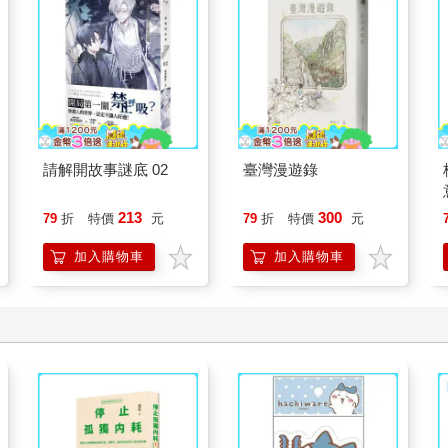
請解開故事謎底 02
臺灣漫遊錄
213
300
79
折
特價
元
79
折
特價
元
加入購物車
加入購物車