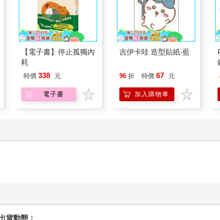
【電子書】停止孤獨內
吉伊卡哇 造型貼紙-藍
耗
338
67
特價
元
96
折
特價
元
電子書
加入購物車
握出貨動態：