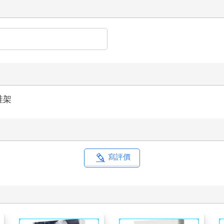
鞋架
寫評價