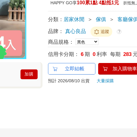
100累1點 4點抵1元
HAPPY GO享
折抵無
分類：
居家休閒
＞
傢俱
＞
客廳傢
品牌：
真心良品
追蹤
?
商品規格：
信用卡分期：
6
期
0
利率 每期
283
立即結帳
加入購物車
加購
預計 2026/08/10 出貨
大量採購