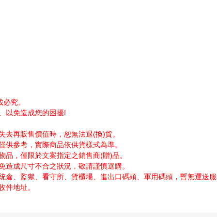
載必究。
、以免造成您的困擾!
!
失去再販售價值時，恕無法退(換)貨。
僅供參考，實際商品依供貨樣式為準。
物品，僅限於文案指定之銷售商(贈)品。
免造成尺寸不合之狀況，敬請謹慎選購。
統倉、監獄、看守所、貨櫃場、進出口碼頭、軍用碼頭，暫無運送服
收件地址。