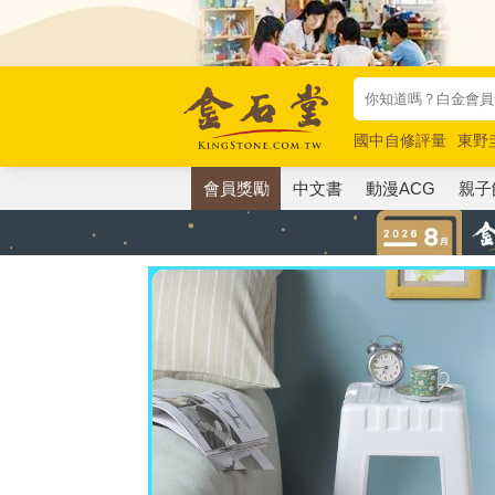
國中自修評量
東野
唯紅花綻放
奧德賽
會員獎勵
中文書
動漫ACG
親子