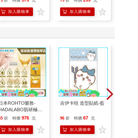
79
折
特價
元
79
折
特價
元
68
折
App」內含VRP虛擬點
讀筆)
加入購物車
加入購物車
新
日本ROHTO樂敦-
吉伊卡哇 造型貼紙-藍
希臘羅
HADALABO肌研極潤
36：高
金緻7重玻尿酸高效保
976
67
65
折
特價
元
96
折
特價
元
79
折
濕潤澤特濃精華乳液
140ml/金瓶(Premium
加入購物車
加入購物車
加
臉部肌膚護理乳霜,素