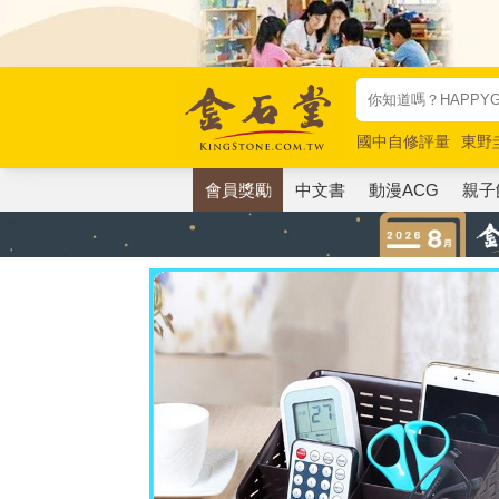
國中自修評量
東野
唯紅花綻放
奧德賽
會員獎勵
中文書
動漫ACG
親子