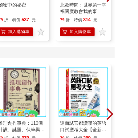
祕密中的祕密
北歐時間：世界第一幸
臺灣漫
福國度教會我的事
537
314
79
折
特價
元
79
折
特價
元
79
折
加入購物車
加入購物車
加
推理創作事典：110個
連面試官都讚嘆的英語
國小課
計謀、謎題、伏筆與反
口試應考大全【全新修
數學二上
轉的設計公式
訂版】(附「Youtor
379
299