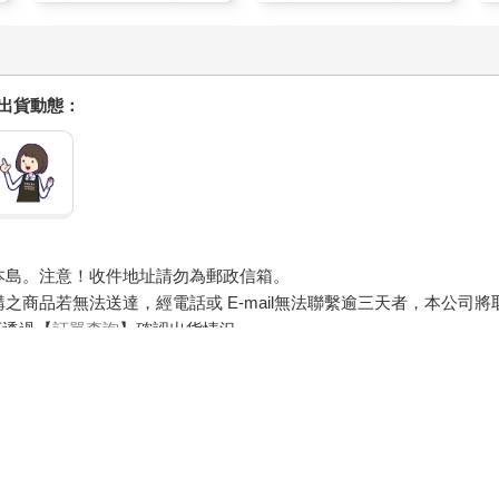
握出貨動態：
本島。注意！收件地址請勿為郵政信箱。
商品若無法送達，經電話或 E-mail無法聯繫逾三天者，本公司
可透過【
訂單查詢
】確認出貨情況。
，圖片僅供參考，商品依實際供貨樣式為準。
器材等）及需安裝商品，請依商品頁面說明為主。訂單完成收款確認
約定配送時一併告知，廠商將保留出貨與否的權利。
求您前往ATM提款機，請不要聽從指示，以免受騙上當！