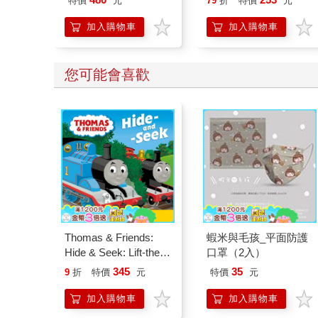
特價
元
79
折
特價
元
天」日本原版插畫書
籤)
加入購物車
加入購物車
您可能會喜歡
Thomas & Friends:
蝦米與毛孩_平面防護
Hide & Seek: Lift-the-
口罩（2入）
flap book
345
35
9
折
特價
元
特價
元
加入購物車
加入購物車