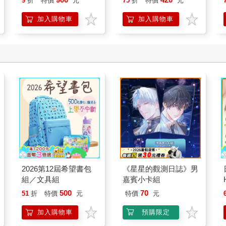
9
折
特價
元
75
折
特價
元
雙書版（16K+寂天雲
試題＋名師解析＋高效
隨身聽APP）
進步法！【新制多益練
加入購物車
加入購物車
武功TOEIC】
2026第12屆希望書包
《星星的觀測日誌》男
組／文具組
嘉賓小卡組
500
70
51
折
特價
元
特價
元
加入購物車
預購限定