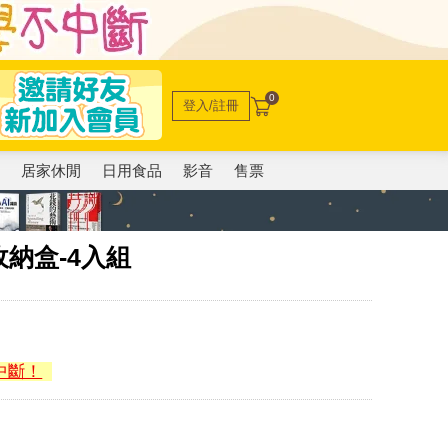
0
登入/註冊
電
居家休閒
日用食品
影音
售票
納盒-4入組
中斷！