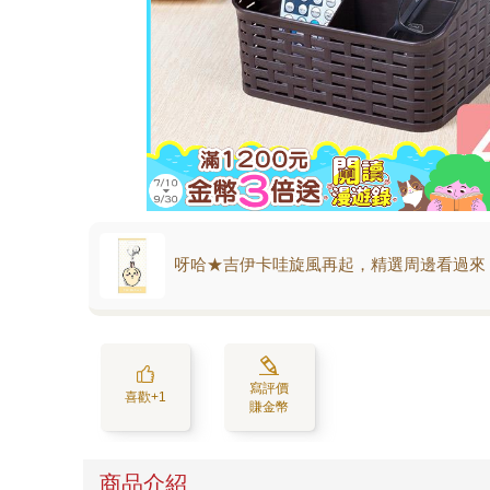
呀哈★吉伊卡哇旋風再起，精選周邊看過來
寫評價
喜歡+1
賺金幣
商品介紹