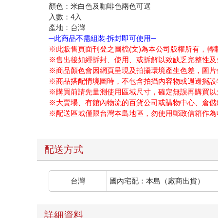
顏色：米白色及咖啡色兩色可選
入數：4入
產地：台灣
─此商品不需組裝‧拆封即可使用─
※此販售頁面刊登之圖檔(文)為本公司版權所有，轉
※售出後如經拆封、使用、或拆解以致缺乏完整性及
※商品顏色會因網頁呈現及拍攝環境產生色差，圖片
※商品搭配情境圖時，不包含拍攝內容物或週邊擺設
※購買前請先量測使用區域尺寸，確定無誤再購買以
※大賣場、有館內物流的百貨公司或購物中心、倉儲
※配送區域僅限台灣本島地區，勿使用郵政信箱作為
配送方式
台灣
國內宅配：本島（廠商出貨）
詳細資料