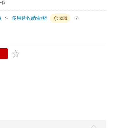
上限
納
＞
多用途收納盒/籃
追蹤
?