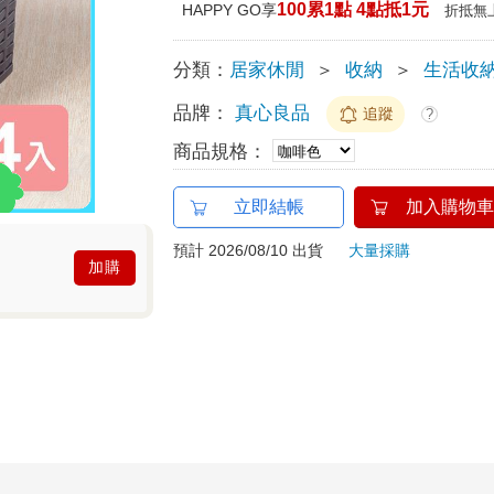
100累1點 4點抵1元
HAPPY GO享
折抵無
分類：
居家休閒
＞
收納
＞
生活收
品牌：
真心良品
追蹤
?
商品規格：
立即結帳
加入購物車
預計 2026/08/10 出貨
大量採購
加購