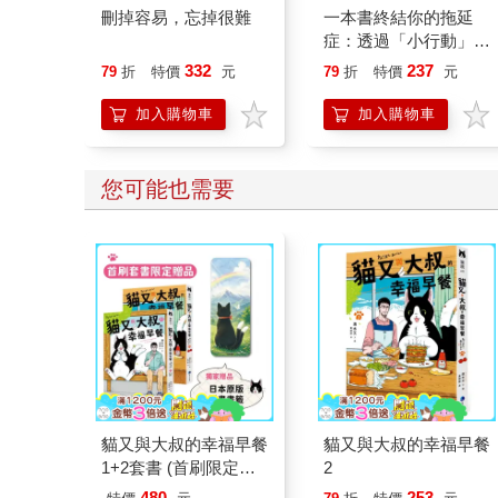
刪掉容易，忘掉很難
一本書終結你的拖延
症：透過「小行動」打
開大腦的行動開關，懶
332
237
79
折
特價
元
79
折
特價
元
人也能變身「行動派」
的37個科學方法
加入購物車
加入購物車
您可能也需要
貓又與大叔的幸福早餐
貓又與大叔的幸福早餐
1+2套書 (首刷限定加
2
贈「一起走過雨天晴
480
253