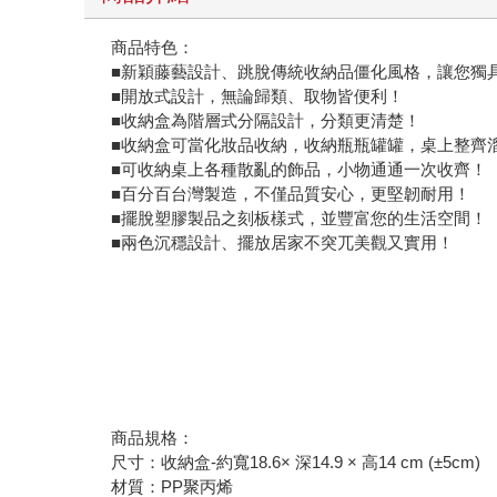
商品特色：
■新穎藤藝設計、跳脫傳統收納品僵化風格，讓您獨
■開放式設計，無論歸類、取物皆便利！
■收納盒為階層式分隔設計，分類更清楚！
■收納盒可當化妝品收納，收納瓶瓶罐罐，桌上整齊
■可收納桌上各種散亂的飾品，小物通通一次收齊！
■百分百台灣製造，不僅品質安心，更堅韌耐用！
■擺脫塑膠製品之刻板樣式，並豐富您的生活空間！
■兩色沉穩設計、擺放居家不突兀美觀又實用！
商品規格：
尺寸：收納盒-約寬18.6× 深14.9 × 高14 cm (±5cm)
材質：PP聚丙烯