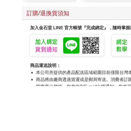
訂購/退換貨須知
加入金石堂 LINE 官方帳號『完成綁定』，隨時掌
商品運送說明：
本公司所提供的產品配送區域範圍目前僅限台灣
商品將由廠商透過貨運或是郵局寄送。消費者訂購之
當廠商出貨後，您會收到E-mail出貨通知，您也
產品顏色可能會因網頁呈現與拍攝關係產生色差
如果是大型商品（如：傢俱、床墊、家電、運動
偏遠地區、樓層費及其它加價費用，皆由廠商於
提醒您！！
金石堂及銀行均不會請您操作ATM! 如接獲電話要