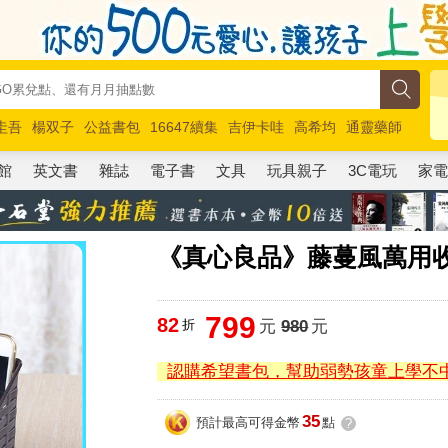
圭吾
楊双子
公益書包
16647續集
吉伊卡哇
高希均
通靈藥師
路邊攤新作
馬斯克
玩具總動員5
超慢跑
館
英文書
雜誌
電子書
文具
玩具親子
3C電玩
家
《真心良品》藤蔓風萬用收
799
82
折
元
980
元
認購希望書包，幫助弱勢孩童上學不
35
預計最高可得金幣
點
?