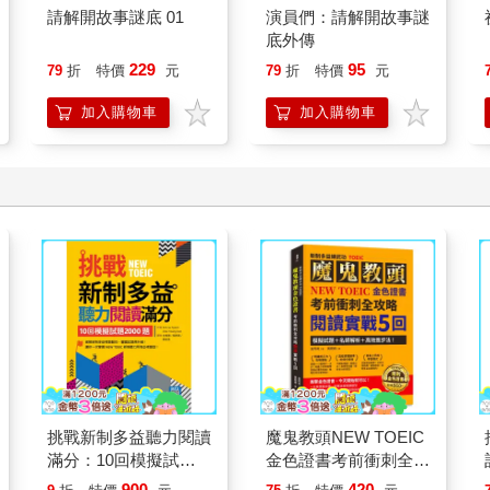
請解開故事謎底 01
演員們：請解開故事謎
底外傳
229
95
79
折
特價
元
79
折
特價
元
加入購物車
加入購物車
挑戰新制多益聽力閱讀
魔鬼教頭NEW TOEIC
滿分：10回模擬試題
金色證書考前衝刺全攻
2000題【聽力+閱讀】
略閱讀實戰5回：模擬
900
420