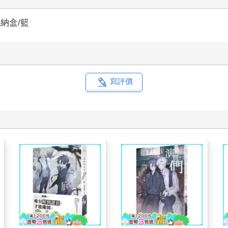
納盒/籃
寫評價