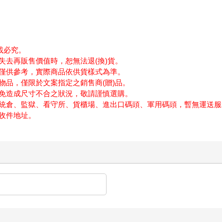
載必究。
失去再販售價值時，恕無法退(換)貨。
僅供參考，實際商品依供貨樣式為準。
物品，僅限於文案指定之銷售商(贈)品。
免造成尺寸不合之狀況，敬請謹慎選購。
統倉、監獄、看守所、貨櫃場、進出口碼頭、軍用碼頭，暫無運送服
收件地址。