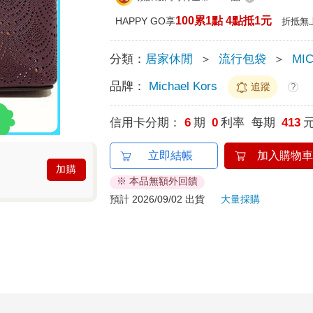
100累1點 4點抵1元
HAPPY GO享
折抵無
分類：
居家休閒
＞
流行包袋
＞
MI
品牌：
Michael Kors
追蹤
?
信用卡分期：
6
期
0
利率 每期
413
立即結帳
加入購物車
加購
※ 本品無額外回饋
預計 2026/09/02 出貨
大量採購