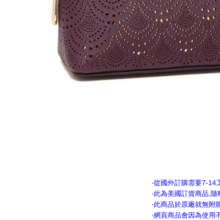
‧從國外訂購需要7-1
‧此為美國訂貨商品,
‧此商品於原廠就無附
‧網頁商品會因為使用