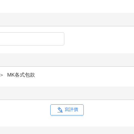
＞
MK各式包款
寫評價