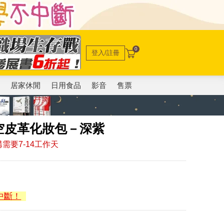
0
登入/註冊
電
居家休閒
日用食品
影音
售票
花鏤空皮革化妝包－深紫
需要7-14工作天
中斷！