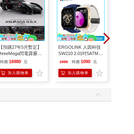
【預購27年5月暫定】
ERGOLINK 人因科技
【電子
threeMega閃電霹靂車
SW210 2.01吋5ATM游
店
VA Hi-SPEC UNITED
泳心率血氧藍牙通話腕
16980
1090
25
特價
元
特價
元
特價
1990
阿斯拉 G.S.X RS
錶
SIREN 黑色限定
加入購物車
加入購物車