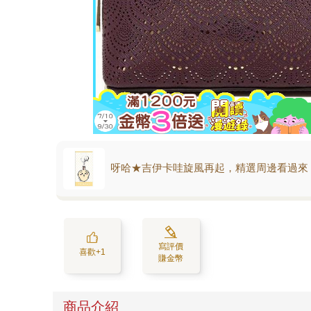
呀哈★吉伊卡哇旋風再起，精選周邊看過來
寫評價
喜歡+1
賺金幣
商品介紹