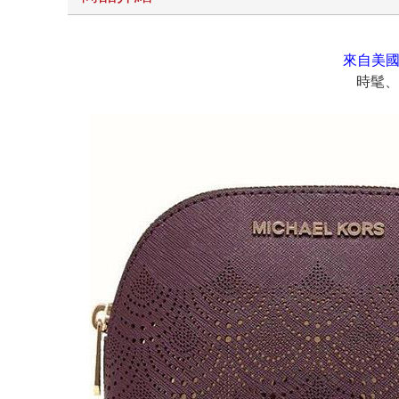
來自美國
時髦、