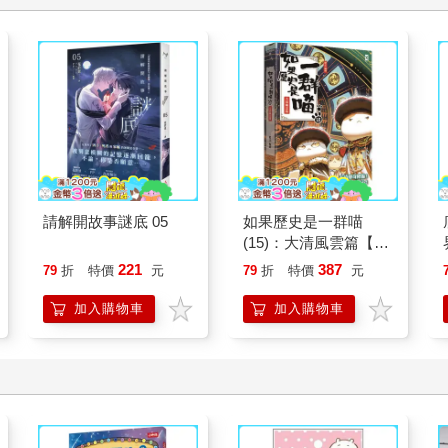
請解開故事謎底 05
如果歷史是一群喵
(15)：大清風雲篇【萌
貓漫畫學歷史】
221
387
79
折
特價
元
79
折
特價
元
加入購物車
加入購物車