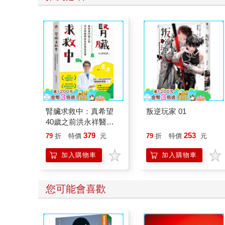
腎臟求救中：真希望
叛逆玩家 01
40歲之前洪永祥醫師
就告訴我這些事
379
253
79
折
特價
元
79
折
特價
元
加入購物車
加入購物車
您可能會喜歡