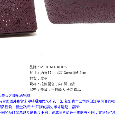
‧品牌：MICHAEL KORS
‧尺寸：約寬17cmx高13cmx厚6.4cm
‧材質：皮革
‧規格：拉鍊開合，內1開口袋
‧狀態：美國，平行輸入 全新真品
4工作天才能配送完成
隨時會因國外斷貨未即時通知而來不及下架,若無貨本公司保留訂單與否的
贈防塵袋、禮盒及紙袋~訂購前請先考慮清楚，謝謝~
不同的品牌螢幕以及解析度不同，造成圖片顏色呈現略有不同，實物顏色