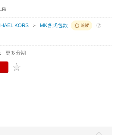
上限
CHAEL KORS
＞
MK各式包款
追蹤
?
元
更多分期