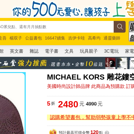
圭吾
楊双子
公益書包
16647續集
吉伊卡哇
高希均
通靈藥師
路邊攤新作
馬斯克
玩具總動員5
超慢跑
館
英文書
雜誌
電子書
文具
玩具親子
3C電玩
家
MICHAEL KORS 雕
美國時尚設計師品牌 此商品為預購款 訂購
2480
5
折
元
4990
元
認購希望書包，幫助弱勢孩童上學不
120
預計最高可得金幣
點
?