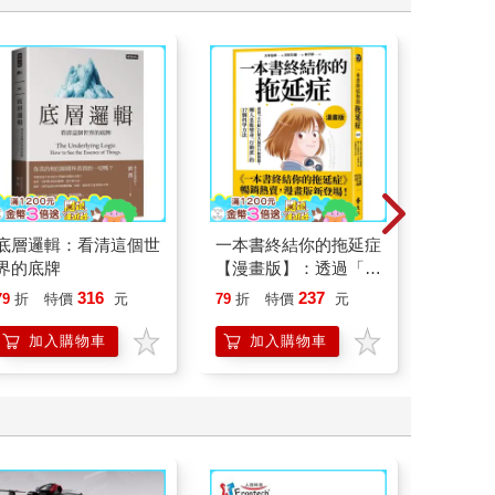
底層邏輯：看清這個世
一本書終結你的拖延症
廿載．
界的底牌
【漫畫版】：透過「小
道20
行動」打開大腦的行動
316
237
79
折
特價
元
79
折
特價
元
79
折
開關，懶人也能變身
「行動派」的37個科
加入購物車
加入購物車
加
學方法