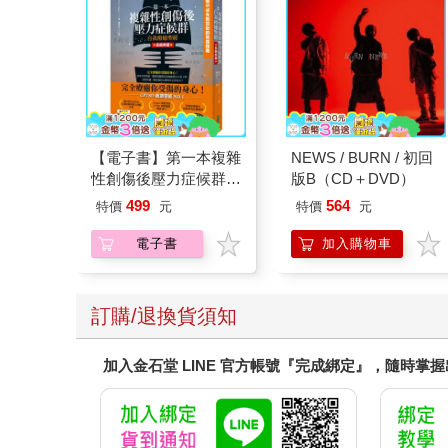
【電子書】第一本複雜
NEWS / BURN / 初回
性創傷後壓力症候群自
版B（CD＋DVD）
我療癒聖經（長銷典
499
564
特價
元
特價
元
藏）
電子書
加入購物車
訂購/退換貨須知
加入金石堂 LINE 官方帳號『完成綁定』，隨時掌