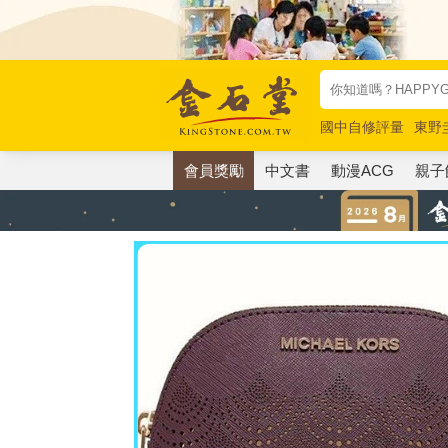
國中自修評量
東野
唯紅花綻放
奧德賽
會員獎勵
中文書
動漫ACG
親子