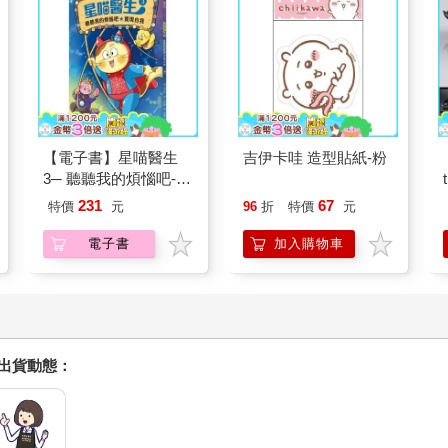
【電子書】星喵醫生
吉伊卡哇 造型貼紙-粉
3─ 聽聽我的煩惱吧-實
現自我
231
67
特價
元
96
折
特價
元
電子書
加入購物車
握出貨動態：