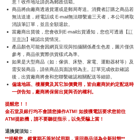
意！收件地址請勿為郵政信箱。
商品將由廠商透過貨運或是郵局寄送。消費者訂購之商品若
無法送達，經電話或 E-mail無法聯繫逾三天者，本公司將取
消該筆訂單，並且全額退款。
當廠商出貨後，您會收到E-mail出貨通知，您也可透過【
訂
單查詢
】確認出貨情況。
產品顏色可能會因網頁呈現與拍攝關係產生色差，圖片僅供
參考，商品依實際供貨樣式為準。
如果是大型商品（如：傢俱、床墊、家電、運動器材等）及
需安裝商品，請依商品頁面說明為主。訂單完成收款確認
後，出貨廠商將會和您聯繫確認相關配送等細節。
偏遠地區、樓層費及其它加價費用，皆由廠商於約定配送時
一併告知，廠商將保留出貨與否的權利。
提醒您！！
金石堂及銀行均不會請您操作ATM! 如接獲電話要求您前往
ATM提款機，請不要聽從指示，以免受騙上當！
退換貨須知：
**提醒您，鑑賞期不等於試用期，退回商品須為全新狀態**