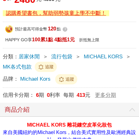
認購希望書包，幫助弱勢孩童上學不中斷！
120
預計最高可得金幣
點
?
100累1點 4點抵1元
HAPPY GO享
折抵無上限
分類：
居家休閒
＞
流行包袋
＞
MICHAEL KORS
＞
MK各式包款
追蹤
品牌：
Michael Kors
追蹤
信用卡分期：
6
期
0
利率 每期
413
元
更多分期
商品介紹
MICHAEL KORS 雕花鏤空皮革化妝包
來自美國紐約的Michael Kors，結合美式實用性及歐洲經典設