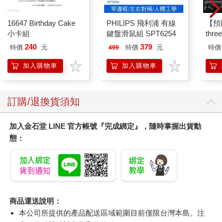
16647 Birthday Cake
PHILIPS 飛利浦 有線
【預
小卡組
鍵盤滑鼠組 SPT6254
thr
VA 
240
379
特價
元
特價
元
特價
499
阿斯拉
SIR
加入購物車
加入購物車
訂購/退換貨須知
加入金石堂 LINE 官方帳號『完成綁定』，隨時掌握出貨動
態：
商品運送說明：
本公司所提供的產品配送區域範圍目前僅限台灣本島。注