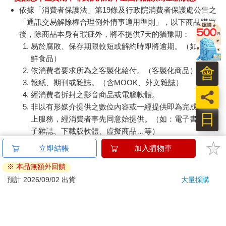
依據「消費者保護法」第19條及行政院消費者保護處公告之
「通訊交易解除權合理例外情事適用準則」，以下商品購買
後，除商品本身有瑕疵外，將不提供7天的猶豫期：
易於腐敗、保存期限較短或解約時即將逾期。（如：生
鮮食品）
會
依消費者要求所為之客製化給付。（客製化商品）
報紙、期刊或雜誌。（含MOOK、外文雜誌）
員
經消費者拆封之影音商品或電腦軟體。
非以有形媒介提供之數位內容或一經提供即為完成之線
日
上服務，經消費者事先同意始提供。（如：電子書、電
子雜誌、下載版軟體、虛擬商品…等）
已拆封之個人衛生用品。（如：內衣褲、刮鬍刀、除毛
刀…等）
若非上列種類商品，均享有到貨7天的猶豫期（含例假
日）。
辦理退換貨時，商品（組合商品恕無法接受單獨退貨）必須
是您收到商品時的原始狀態（包含商品本體、配件、贈品、
保證書、所有附隨資料文件及原廠內外包裝…等），請勿直