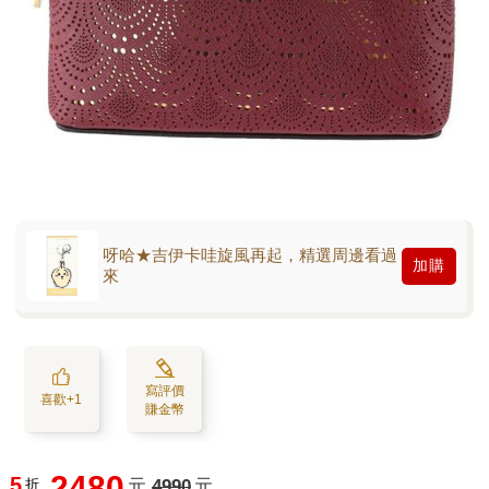
呀哈★吉伊卡哇旋風再起，精選周邊看過
加購
來
寫評價
喜歡+1
賺金幣
2480
5
折
元
4990
元