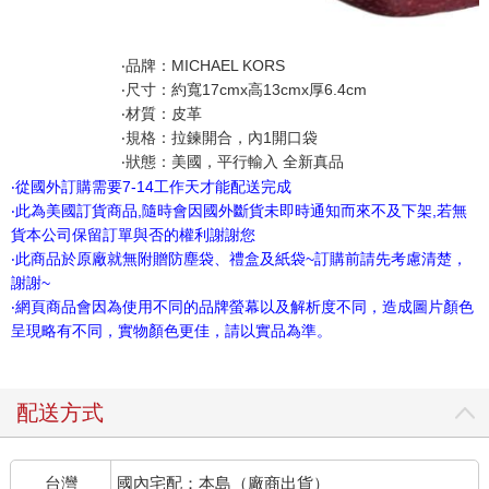
‧品牌：MICHAEL KORS
‧尺寸：約寬17cmx高13cmx厚6.4cm
‧材質：皮革
‧規格：拉鍊開合，內1開口袋
‧狀態：美國，平行輸入 全新真品
‧從國外訂購需要7-14工作天才能配送完成
‧此為美國訂貨商品,隨時會因國外斷貨未即時通知而來不及下架,若無
貨本公司保留訂單與否的權利謝謝您
‧此商品於原廠就無附贈防塵袋、禮盒及紙袋~訂購前請先考慮清楚，
謝謝~
‧網頁商品會因為使用不同的品牌螢幕以及解析度不同，造成圖片顏色
呈現略有不同，實物顏色更佳，請以實品為準。
配送方式
台灣
國內宅配：本島（廠商出貨）