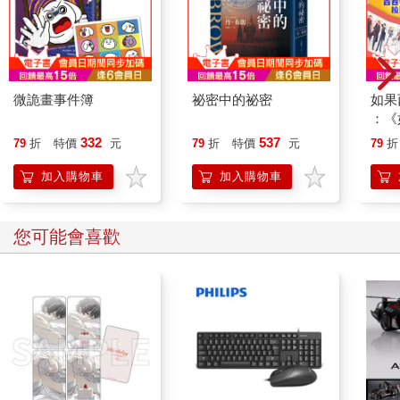
微詭畫事件簿
祕密中的祕密
如果
：《
喵》
332
537
79
折
特價
元
79
折
特價
元
79
折
【首
加入購物車
加入購物車
您可能會喜歡