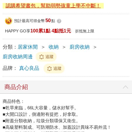
認購希望書包，幫助弱勢孩童上學不中斷！
50
預計最高可得金幣
點
?
100累1點 4點抵1元
HAPPY GO享
折抵無上限
分類：
居家休閒
＞
收納
＞
廚房收納
＞
廚房收納周邊
追蹤
品牌：
真心良品
追蹤
商品介紹
商品特色：
■乾旱來臨，66L大容量，儲水好幫手。
■大開口設計，側邊附有提把，好拿取。
■附蓋分類收納，垃圾分類環保又衛生。
■高級塑料製成、可防潮防水、加蓋設計異味不易外流！