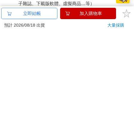
子雜誌、下載版軟體、虛擬商品…等）
已拆封之個人衛生用品。（如：內衣褲、刮鬍刀、除毛
立即結帳
加入購物車
刀…等）
若非上列種類商品，均享有到貨7天的猶豫期（含例假
預計 2026/08/18 出貨
大量採購
日）。
辦理退換貨時，商品（組合商品恕無法接受單獨退貨）必須
是您收到商品時的原始狀態（包含商品本體、配件、贈品、
保證書、所有附隨資料文件及原廠內外包裝…等），請勿直
接使用原廠包裝寄送，或於原廠包裝上黏貼紙張或書寫文
字。
退回商品若無法回復原狀，將請您負擔回復原狀所需費用，
嚴重時將影響您的退貨權益。