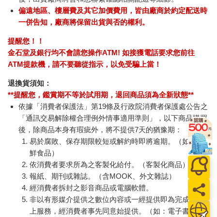
偏遠地區、樓層費及其它加價費用，皆由廠商於約定配送時
一併告知，廠商將保留出貨與否的權利。
提醒您！！
金石堂及銀行均不會請您操作ATM! 如接獲電話要求您前往
ATM提款機，請不要聽從指示，以免受騙上當！
退換貨須知：
**提醒您，鑑賞期不等於試用期，退回商品須為全新狀態**
依據「消費者保護法」第19條及行政院消費者保護處公告之
「通訊交易解除權合理例外情事適用準則」，以下商品購買
後，除商品本身有瑕疵外，將不提供7天的猶豫期：
易於腐敗、保存期限較短或解約時即將逾期。（如：生
鮮食品）
依消費者要求所為之客製化給付。（客製化商品）
報紙、期刊或雜誌。（含MOOK、外文雜誌）
經消費者拆封之影音商品或電腦軟體。
非以有形媒介提供之數位內容或一經提供即為完成之線
上服務，經消費者事先同意始提供。（如：電子書、電