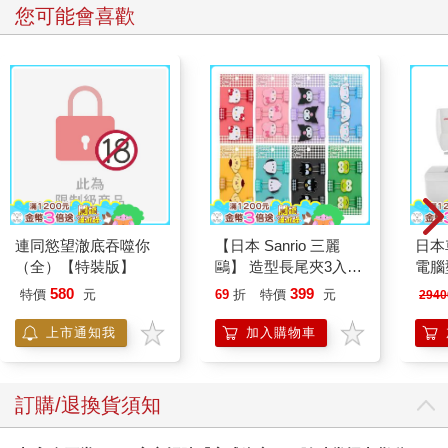
您可能會喜歡
連同慾望澈底吞噬你
【日本 Sanrio 三麗
日本
（全）【特裝版】
鷗】 造型長尾夾3入組
電腦
(8款可選) 凱蒂貓 Hello
316
580
399
特價
元
69
折
特價
元
2940
Kitty 庫洛米 布丁狗 酷
企鵝
上市通知我
加入購物車
訂購/退換貨須知