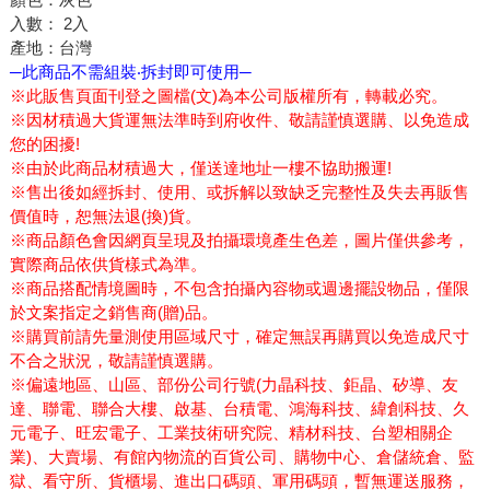
入數： 2入
產地：台灣
─此商品不需組裝‧拆封即可使用─
※此販售頁面刊登之圖檔(文)為本公司版權所有，轉載必究。
※因材積過大貨運無法準時到府收件、敬請謹慎選購、以免造成
您的困擾!
※由於此商品材積過大，僅送達地址一樓不協助搬運!
※售出後如經拆封、使用、或拆解以致缺乏完整性及失去再販售
價值時，恕無法退(換)貨。
※商品顏色會因網頁呈現及拍攝環境產生色差，圖片僅供參考，
實際商品依供貨樣式為準。
※商品搭配情境圖時，不包含拍攝內容物或週邊擺設物品，僅限
於文案指定之銷售商(贈)品。
※購買前請先量測使用區域尺寸，確定無誤再購買以免造成尺寸
不合之狀況，敬請謹慎選購。
※偏遠地區、山區、部份公司行號(力晶科技、鉅晶、矽導、友
達、聯電、聯合大樓、啟基、台積電、鴻海科技、緯創科技、久
元電子、旺宏電子、工業技術研究院、精材科技、台塑相關企
業)、大賣場、有館內物流的百貨公司、購物中心、倉儲統倉、監
獄、看守所、貨櫃場、進出口碼頭、軍用碼頭，暫無運送服務，