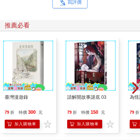
寫評價
推薦必看
臺灣漫遊錄
請解開故事謎底 03
為怪
300
150
79
折
特價
元
79
折
特價
元
79
折
加入購物車
加入購物車