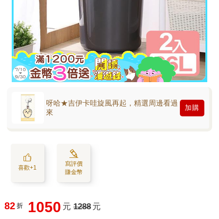
呀哈★吉伊卡哇旋風再起，精選周邊看過
加購
來
寫評價
喜歡+1
賺金幣
1050
82
折
元
1288
元