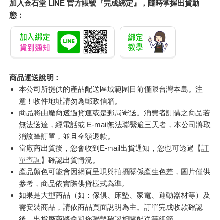
加入金石堂 LINE 官方帳號『完成綁定』，隨時掌握出貨動
態：
商品運送說明：
本公司所提供的產品配送區域範圍目前僅限台灣本島。注
意！收件地址請勿為郵政信箱。
商品將由廠商透過貨運或是郵局寄送。消費者訂購之商品若
無法送達，經電話或 E-mail無法聯繫逾三天者，本公司將取
消該筆訂單，並且全額退款。
當廠商出貨後，您會收到E-mail出貨通知，您也可透過【
訂
單查詢
】確認出貨情況。
產品顏色可能會因網頁呈現與拍攝關係產生色差，圖片僅供
參考，商品依實際供貨樣式為準。
如果是大型商品（如：傢俱、床墊、家電、運動器材等）及
需安裝商品，請依商品頁面說明為主。訂單完成收款確認
後，出貨廠商將會和您聯繫確認相關配送等細節。