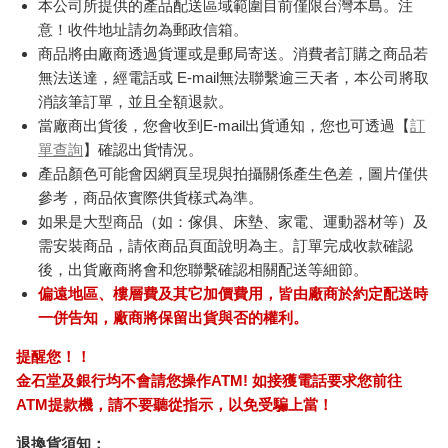
本公司所提供的產品配送區域範圍目前僅限台灣本島。注
意！收件地址請勿為郵政信箱。
商品將由廠商透過貨運或是郵局寄送。消費者訂購之商品若
無法送達，經電話或 E-mail無法聯繫逾三天者，本公司將取
消該筆訂單，並且全額退款。
當廠商出貨後，您會收到E-mail出貨通知，您也可透過【
訂
單查詢
】確認出貨情況。
產品顏色可能會因網頁呈現與拍攝關係產生色差，圖片僅供
參考，商品依實際供貨樣式為準。
如果是大型商品（如：傢俱、床墊、家電、運動器材等）及
需安裝商品，請依商品頁面說明為主。訂單完成收款確認
後，出貨廠商將會和您聯繫確認相關配送等細節。
偏遠地區、樓層費及其它加價費用，皆由廠商於約定配送時
一併告知，廠商將保留出貨與否的權利。
提醒您！！
金石堂及銀行均不會請您操作ATM! 如接獲電話要求您前往
ATM提款機，請不要聽從指示，以免受騙上當！
退換貨須知：