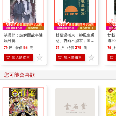
演員們：請解開故事謎
杖藜過橋東：柳風生暖
廿載
底外傳
意、杏雨不濕衣；陳亮
道2
恭談以心轉境的適齡漫
95
379
79
折
特價
元
79
折
特價
元
79
折
想
加入購物車
加入購物車
您可能會喜歡