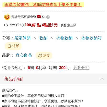
認購希望書包，幫助弱勢孩童上學不中斷！
85
預計最高可得金幣
點
?
100累1點 4點抵1元
HAPPY GO享
折抵無上限
分類：
居家休閒
＞
收納
＞
衣物收納
＞
衣物收納箱
追蹤
品牌：
真心良品
追蹤
信用卡分期：
6
期
0
利率 每期
300
元
更多分期
商品介紹
商品特色：
■簡約全透設計，再也不用翻箱倒櫃找東西！
■底部附輪為合金輪軸設計，承重更強，移動更不費力！
■掀蓋、雙邊扣環式設計，收納商品不用擔心有灰塵！