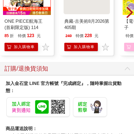
ONE PIECE航海王
典藏-古美術8月2026第
【電
(首刷限定版) 114
405期
子
123
228
85
折
特價
元
特價
元
特價
240
加入購物車
加入購物車
訂購/退換貨須知
加入金石堂 LINE 官方帳號『完成綁定』，隨時掌握出貨動
態：
商品運送說明：