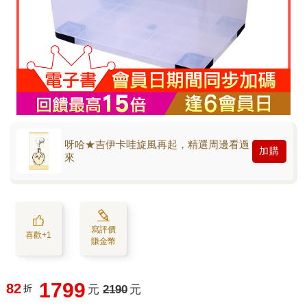
呀哈★吉伊卡哇旋風再起，精選周邊看過
加購
來
寫評價
喜歡+1
賺金幣
1799
82
折
元
2190
元