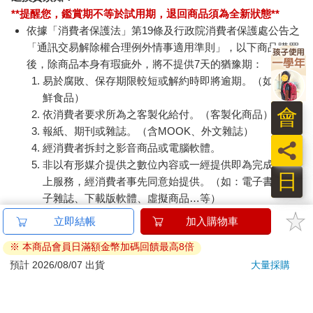
**提醒您，鑑賞期不等於試用期，退回商品須為全新狀態**
依據「消費者保護法」第19條及行政院消費者保護處公告之
「通訊交易解除權合理例外情事適用準則」，以下商品購買
後，除商品本身有瑕疵外，將不提供7天的猶豫期：
易於腐敗、保存期限較短或解約時即將逾期。（如：生
鮮食品）
會
依消費者要求所為之客製化給付。（客製化商品）
報紙、期刊或雜誌。（含MOOK、外文雜誌）
員
經消費者拆封之影音商品或電腦軟體。
非以有形媒介提供之數位內容或一經提供即為完成之線
日
上服務，經消費者事先同意始提供。（如：電子書、電
子雜誌、下載版軟體、虛擬商品…等）
已拆封之個人衛生用品。（如：內衣褲、刮鬍刀、除毛
刀…等）
若非上列種類商品，均享有到貨7天的猶豫期（含例假
日）。
辦理退換貨時，商品（組合商品恕無法接受單獨退貨）必須
是您收到商品時的原始狀態（包含商品本體、配件、贈品、