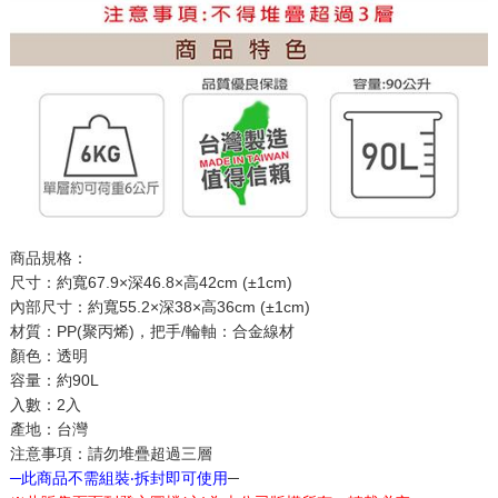
商品規格：
尺寸：約寬67.9×深46.8×高42cm (±1cm)
內部尺寸：約寬55.2×深38×高36cm (±1cm)
材質：PP(聚丙烯)，把手/輪軸：合金線材
顏色：透明
容量：約90L
入數：2入
產地：台灣
注意事項：請勿堆疊超過三層
─此商品不需組裝‧拆封即可使用
─