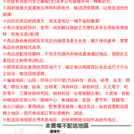
※此販售頁面刊登之圖檔(文)為本公司版權所有，轉載必究。
※因材積過大貨運無法準時到府收件、敬請謹慎選購、以免造成您的
困擾!
※由於此商品材積過大，僅送達地址一樓不協助搬運!
※售出後如經拆封、使用、或拆解以致缺乏完整性及失去再販售價值
時，恕無法退(換)貨。
※商品顏色會因網頁呈現及拍攝環境產生色差，圖片僅供參考，實際
商品依供貨樣式為準。
※商品搭配情境圖時，不包含拍攝內容物或週邊擺設物品，僅限於文
案指定之銷售商(贈)品。
※購買前請先量測使用區域尺寸，確定無誤再購買以免造成尺寸不合
之狀況，敬請謹慎選購。
※偏遠地區、山區、部份公司行號(力晶科技、鉅晶、矽導、友達、聯
電、聯合大樓、啟基、台積電、鴻海科技、緯創科技、久元電子、旺
宏電子、工業技術研究院、精材科技、台塑相關企業)、大賣場、有館
內物流的百貨公司、購物中心、倉儲統倉、監獄、看守所、貨櫃場、
進出口碼頭、軍用碼頭，暫無運送服務，敬請見諒；如有貨運配送困
難之地區，我司將保留訂單出貨權利，謝謝。
※配送區域僅限台灣本島地區，勿使用郵政信箱作為收件地址。