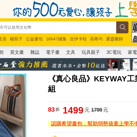
圭吾
楊双子
公益書包
16647續集
吉伊卡哇
高希均
通靈藥師
路邊攤新作
馬斯克
玩具總動員5
超慢跑
館
英文書
雜誌
電子書
文具
玩具親子
3C電玩
家
《真心良品》KEYWAY工
組
1499
83
折
元
1799
元
認購希望書包，幫助弱勢孩童上學不