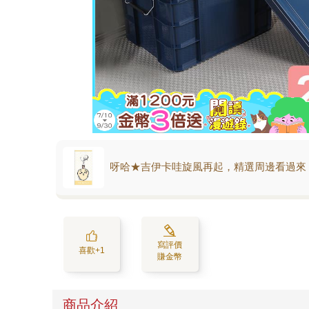
呀哈★吉伊卡哇旋風再起，精選周邊看過來
寫評價
喜歡+1
賺金幣
商品介紹