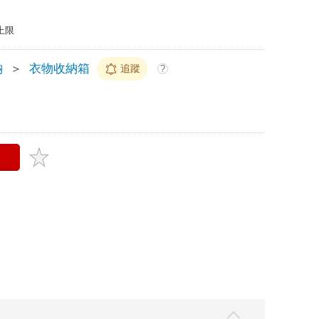
上限
納
＞
衣物收納箱
追蹤
?