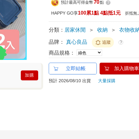
70
預計最高可得金幣
點
?
100累1點 4點抵1元
HAPPY GO享
折抵無
分類：
居家休閒
＞
收納
＞
衣物收
品牌：
真心良品
追蹤
?
商品規格：
立即結帳
加入購物車
加購
預計 2026/08/10 出貨
大量採購