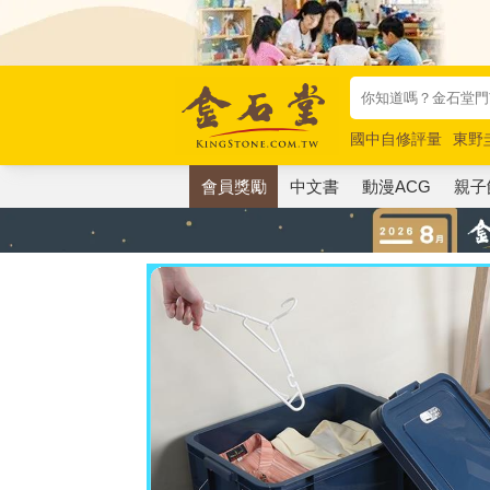
國中自修評量
東野
唯紅花綻放
奧德賽
會員獎勵
中文書
動漫ACG
親子