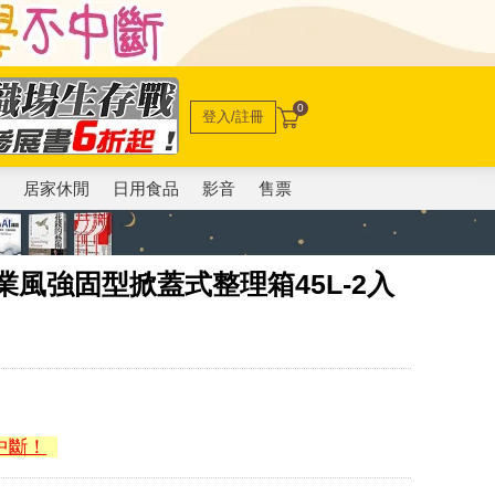
0
登入/註冊
電
居家休閒
日用食品
影音
售票
業風強固型掀蓋式整理箱45L-2入
中斷！