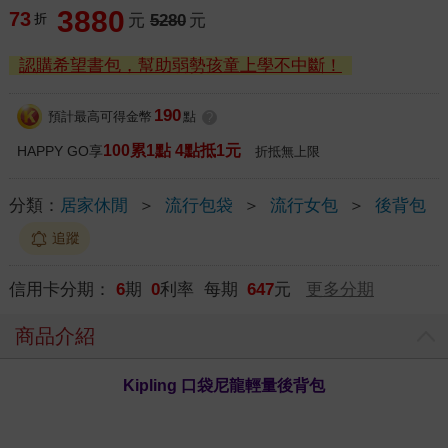
3880
73
折
元
5280
元
認購希望書包，幫助弱勢孩童上學不中斷！
190
預計最高可得金幣
點
?
100累1點 4點抵1元
HAPPY GO享
折抵無上限
分類：
居家休閒
＞
流行包袋
＞
流行女包
＞
後背包
追蹤
信用卡分期：
6
期
0
利率 每期
647
元
更多分期
商品介紹
Kipling 口袋尼龍輕量後背包