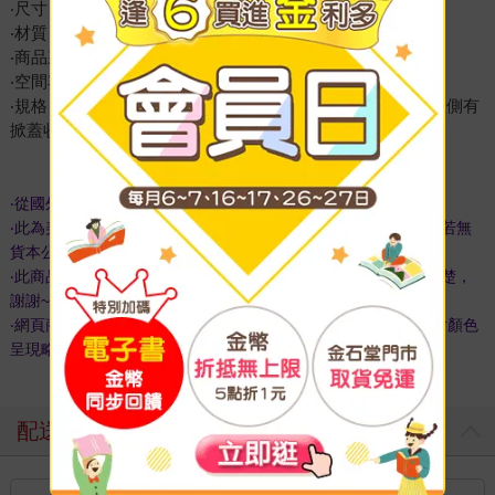
‧尺寸：約22.5 x 29.5 x 15.5CM
‧材質：尼龍
‧商品來源：美國，平行輸入 全新真品
‧空間容量：皮夾、相機、隨身小物
‧規格：掀蓋拉鏈開合，前1拉鏈袋，內附1拉鍊夾層袋，外兩側有
掀蓋收納小袋
‧從國外訂購需要7-14工作天才能配送完成
‧此為美國訂貨商品,隨時會因國外斷貨未即時通知而來不及下架,若無
貨本公司保留訂單與否的權利謝謝您
‧此商品於原廠就無附贈防塵袋、禮盒及紙袋~訂購前請先考慮清楚，
謝謝~
‧網頁商品會因為使用不同的品牌螢幕以及解析度不同，造成圖片顏色
呈現略有不同，實物顏色更佳，請以實品為準。
配送方式