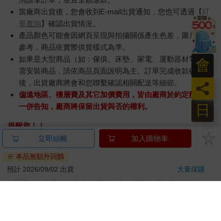
當廠商出貨後，您會收到E-mail出貨通知，您也可透過【
訂
單查詢
】確認出貨情況。
產品顏色可能會因網頁呈現與拍攝關係產生色差，圖片僅供
參考，商品依實際供貨樣式為準。
如果是大型商品（如：傢俱、床墊、家電、運動器材等）及
會
需安裝商品，請依商品頁面說明為主。訂單完成收款確認
後，出貨廠商將會和您聯繫確認相關配送等細節。
員
偏遠地區、樓層費及其它加價費用，皆由廠商於約定配送時
日
一併告知，廠商將保留出貨與否的權利。
提醒您！！
金石堂及銀行均不會請您操作ATM! 如接獲電話要求您前往
ATM提款機，請不要聽從指示，以免受騙上當！
退換貨須知：
**提醒您，鑑賞期不等於試用期，退回商品須為全新狀態**
依據「消費者保護法」第19條及行政院消費者保護處公告之
「通訊交易解除權合理例外情事適用準則」，以下商品購買
後，除商品本身有瑕疵外，將不提供7天的猶豫期：