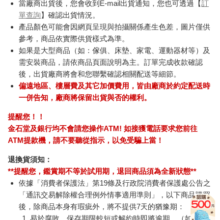
當廠商出貨後，您會收到E-mail出貨通知，您也可透過【
訂
單查詢
】確認出貨情況。
產品顏色可能會因網頁呈現與拍攝關係產生色差，圖片僅供
參考，商品依實際供貨樣式為準。
如果是大型商品（如：傢俱、床墊、家電、運動器材等）及
需安裝商品，請依商品頁面說明為主。訂單完成收款確認
後，出貨廠商將會和您聯繫確認相關配送等細節。
偏遠地區、樓層費及其它加價費用，皆由廠商於約定配送時
一併告知，廠商將保留出貨與否的權利。
提醒您！！
金石堂及銀行均不會請您操作ATM! 如接獲電話要求您前往
ATM提款機，請不要聽從指示，以免受騙上當！
退換貨須知：
**提醒您，鑑賞期不等於試用期，退回商品須為全新狀態**
依據「消費者保護法」第19條及行政院消費者保護處公告之
「通訊交易解除權合理例外情事適用準則」，以下商品購買
後，除商品本身有瑕疵外，將不提供7天的猶豫期：
易於腐敗、保存期限較短或解約時即將逾期。（如：生