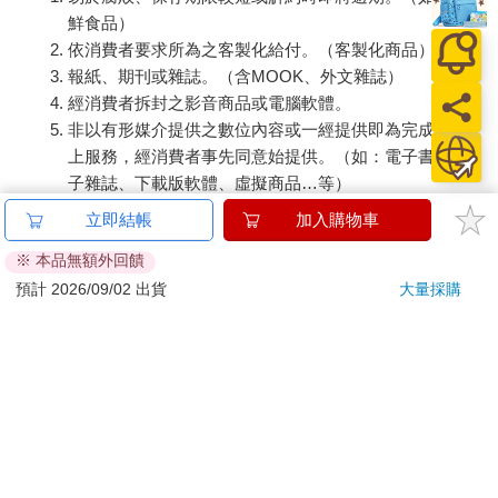
鮮食品）
依消費者要求所為之客製化給付。（客製化商品）
報紙、期刊或雜誌。（含MOOK、外文雜誌）
經消費者拆封之影音商品或電腦軟體。
非以有形媒介提供之數位內容或一經提供即為完成之線
上服務，經消費者事先同意始提供。（如：電子書、電
子雜誌、下載版軟體、虛擬商品…等）
已拆封之個人衛生用品。（如：內衣褲、刮鬍刀、除毛
立即結帳
加入購物車
刀…等）
※ 本品無額外回饋
若非上列種類商品，均享有到貨7天的猶豫期（含例假
日）。
預計 2026/09/02 出貨
大量採購
辦理退換貨時，商品（組合商品恕無法接受單獨退貨）必須
是您收到商品時的原始狀態（包含商品本體、配件、贈品、
保證書、所有附隨資料文件及原廠內外包裝…等），請勿直
接使用原廠包裝寄送，或於原廠包裝上黏貼紙張或書寫文
字。
退回商品若無法回復原狀，將請您負擔回復原狀所需費用，
嚴重時將影響您的退貨權益。