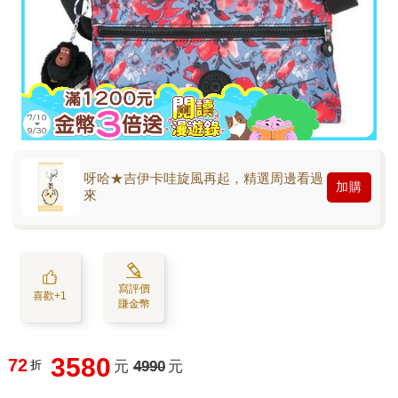
呀哈★吉伊卡哇旋風再起，精選周邊看過
加購
來
寫評價
喜歡+1
賺金幣
3580
72
折
元
4990
元