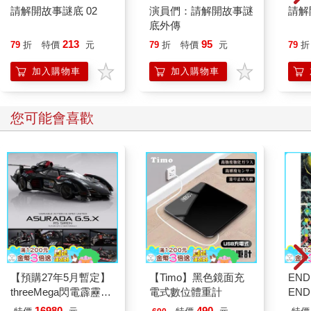
請解開故事謎底 02
演員們：請解開故事謎
請解
底外傳
213
95
79
折
特價
元
79
折
特價
元
79
折
加入購物車
加入購物車
您可能會喜歡
【預購27年5月暫定】
【Timo】黑色鏡面充
END
threeMega閃電霹靂車
電式數位體重計
END
VA Hi-SPEC UNITED
剛 
16980
490