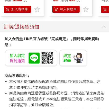
特價
元
特價
元
特價
690
阿斯拉 G.S.X RS
/D
SIREN 黑色限定
（2
加入購物車
加入購物車
訂購/退換貨須知
加入金石堂 LINE 官方帳號『完成綁定』，隨時掌握出貨動
態：
商品運送說明：
本公司所提供的產品配送區域範圍目前僅限台灣本島。注
意！收件地址請勿為郵政信箱。
商品將由廠商透過貨運或是郵局寄送。消費者訂購之商品若
無法送達，經電話或 E-mail無法聯繫逾三天者，本公司將取
消該筆訂單，並且全額退款。