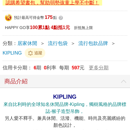
認購希望書包，幫助弱勢孩童上學不中斷！
175
預計最高可得金幣
點
?
100累1點 4點抵1元
HAPPY GO享
折抵無上限
分類：
居家休閒
＞
流行包袋
＞
流行包款品牌
＞
KIPLING
追蹤
信用卡分期：
6
期
0
利率 每期
597
元
更多分期
商品介紹
KIPLING
來自比利時的全球知名休閒品牌-Kipling，獨樹風格的品牌標
誌-猴子造型吊飾，
另人愛不釋手。兼具休閒、活潑、機能、時尚及亮麗繽紛的
顏色設計，