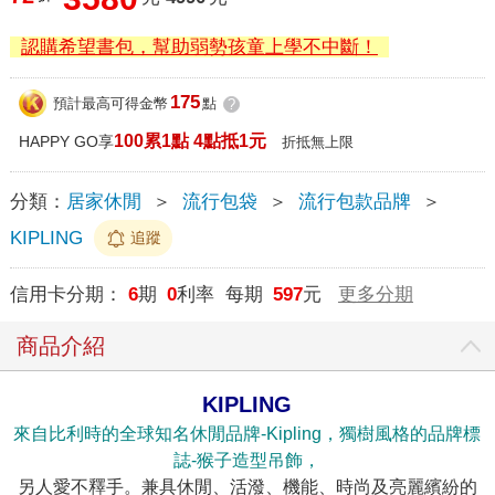
認購希望書包，幫助弱勢孩童上學不中斷！
175
預計最高可得金幣
點
?
100累1點 4點抵1元
HAPPY GO享
折抵無上限
分類：
居家休閒
＞
流行包袋
＞
流行包款品牌
＞
KIPLING
追蹤
信用卡分期：
6
期
0
利率 每期
597
元
更多分期
商品介紹
KIPLING
來自比利時的全球知名休閒品牌-Kipling，獨樹風格的品牌標
誌-猴子造型吊飾，
另人愛不釋手。兼具休閒、活潑、機能、時尚及亮麗繽紛的