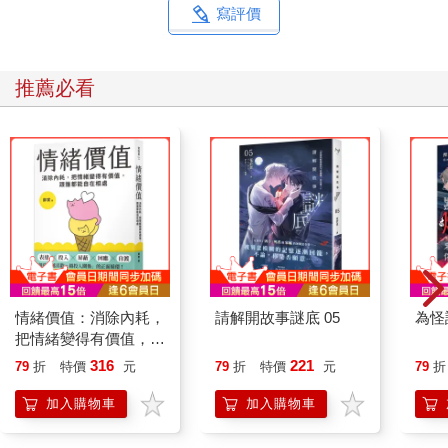
寫評價
推薦必看
情緒價值：消除內耗，
請解開故事謎底 05
為怪
把情緒變得有價值，跟
誰都能自在相處
316
221
79
折
特價
元
79
折
特價
元
79
折
加入購物車
加入購物車