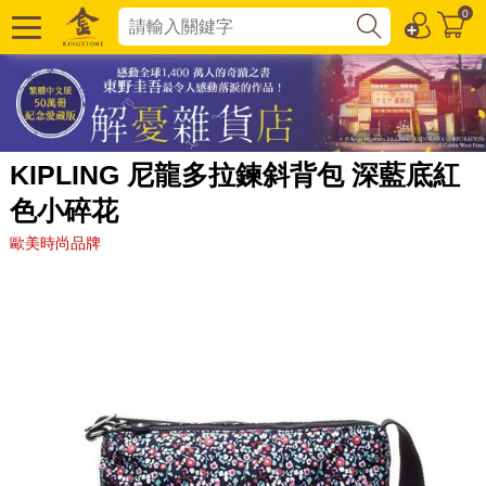
0
KIPLING 尼龍多拉鍊斜背包 深藍底紅
色小碎花
歐美時尚品牌