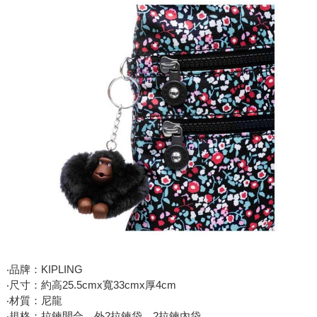
‧品牌：KIPLING
‧尺寸：約高25.5cmx寬33cmx厚4cm
‧材質：尼龍
‧規格：拉鍊開合，外2拉鍊袋、2拉鍊內袋