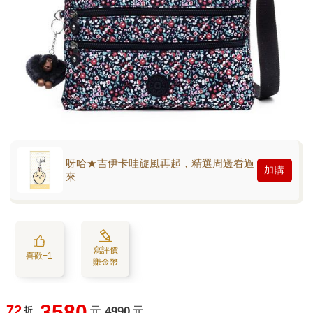
呀哈★吉伊卡哇旋風再起，精選周邊看過
加購
來
寫評價
喜歡+1
賺金幣
3580
72
折
元
4990
元