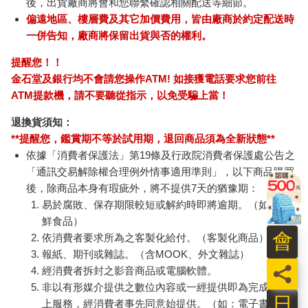
後，出貨廠商將會和您聯繫確認相關配送等細節。
偏遠地區、樓層費及其它加價費用，皆由廠商於約定配送時
一併告知，廠商將保留出貨與否的權利。
提醒您！！
金石堂及銀行均不會請您操作ATM! 如接獲電話要求您前往
ATM提款機，請不要聽從指示，以免受騙上當！
退換貨須知：
**提醒您，鑑賞期不等於試用期，退回商品須為全新狀態**
依據「消費者保護法」第19條及行政院消費者保護處公告之
「通訊交易解除權合理例外情事適用準則」，以下商品購買
後，除商品本身有瑕疵外，將不提供7天的猶豫期：
易於腐敗、保存期限較短或解約時即將逾期。（如：生
鮮食品）
會
依消費者要求所為之客製化給付。（客製化商品）
報紙、期刊或雜誌。（含MOOK、外文雜誌）
員
經消費者拆封之影音商品或電腦軟體。
非以有形媒介提供之數位內容或一經提供即為完成之線
日
上服務，經消費者事先同意始提供。（如：電子書、電