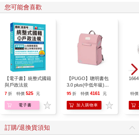
您可能會喜歡
【電子書】統整式國籍
【PUGO】聰明書包
166
與戶政法規
3.0 plus(中低年級)藕
粉 全新進化玩美上市
525
4161
7
折
特價
元
95
折
特價
元
特價
電子書
加入購物車
訂購/退換貨須知