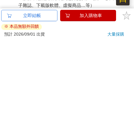
子雜誌、下載版軟體、虛擬商品…等）
已拆封之個人衛生用品。（如：內衣褲、刮鬍刀、除毛
立即結帳
加入購物車
刀…等）
※ 本品無額外回饋
若非上列種類商品，均享有到貨7天的猶豫期（含例假
日）。
預計 2026/09/01 出貨
大量採購
辦理退換貨時，商品（組合商品恕無法接受單獨退貨）必須
是您收到商品時的原始狀態（包含商品本體、配件、贈品、
保證書、所有附隨資料文件及原廠內外包裝…等），請勿直
接使用原廠包裝寄送，或於原廠包裝上黏貼紙張或書寫文
字。
退回商品若無法回復原狀，將請您負擔回復原狀所需費用，
嚴重時將影響您的退貨權益。