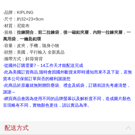
‧品牌：KIPLING
‧尺寸：約32×23×9cm
‧材質：尼龍布
‧規格：
拉鍊開合
，
前二拉鍊袋
，
後一磁釦夾層
，
內附一拉鍊夾層
，
一
萬用袋
，
一鑰匙釦環
‧容量：皮夾，手機，隨身小物
‧狀態：美國，平行輸入 全新真品
‧攜帶方式：斜背∕肩背
‧從國外訂購需要7－14工作天才能配送完成
‧此為美國訂貨商品,隨時會因國外斷貨未即時通知而來不及下架，若無
貨本公司保留訂單與否的權利謝謝您
‧此商品於原廠就無附贈防塵袋、禮盒及紙袋，訂購前請先考慮清楚，
謝謝～
‧網頁商品會因為使用不同的品牌螢幕以及解析度不同，造成圖片顏色
呈現略有不同，實物顏色更佳，請以實品為準。
配送方式