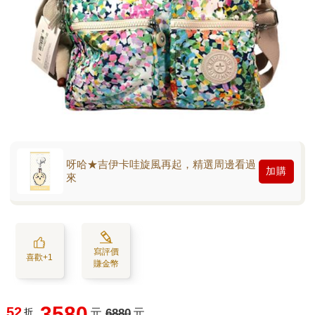
呀哈★吉伊卡哇旋風再起，精選周邊看過
加購
來
寫評價
喜歡+1
賺金幣
3580
52
折
元
6880
元