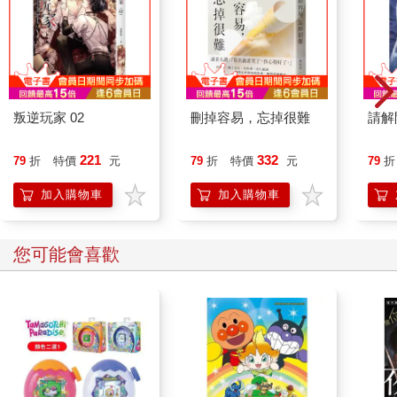
叛逆玩家 02
刪掉容易，忘掉很難
請解
221
332
79
折
特價
元
79
折
特價
元
79
折
加入購物車
加入購物車
您可能會喜歡