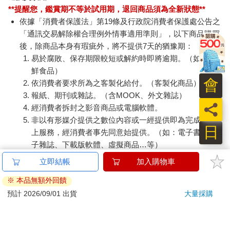
**提醒您，鑑賞期不等於試用期，退回商品須為全新狀態**
依據「消費者保護法」第19條及行政院消費者保護處公告之
「通訊交易解除權合理例外情事適用準則」，以下商品購買
後，除商品本身有瑕疵外，將不提供7天的猶豫期：
易於腐敗、保存期限較短或解約時即將逾期。（如：生
鮮食品）
會
依消費者要求所為之客製化給付。（客製化商品）
報紙、期刊或雜誌。（含MOOK、外文雜誌）
員
經消費者拆封之影音商品或電腦軟體。
非以有形媒介提供之數位內容或一經提供即為完成之線
日
上服務，經消費者事先同意始提供。（如：電子書、電
子雜誌、下載版軟體、虛擬商品…等）
已拆封之個人衛生用品。（如：內衣褲、刮鬍刀、除毛
立即結帳
加入購物車
刀…等）
※ 本品無額外回饋
若非上列種類商品，均享有到貨7天的猶豫期（含例假
日）。
預計 2026/09/01 出貨
大量採購
辦理退換貨時，商品（組合商品恕無法接受單獨退貨）必須
是您收到商品時的原始狀態（包含商品本體、配件、贈品、