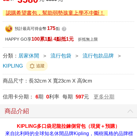
認購希望書包，幫助弱勢孩童上學不中斷！
175
預計最高可得金幣
點
?
100累1點 4點抵1元
HAPPY GO享
折抵無上限
分類：
居家休閒
＞
流行包袋
＞
流行包款品牌
＞
KIPLING
追蹤
商品尺寸：
長32cm X 寬23cm X 高9cm
信用卡分期：
6
期
0
利率 每期
597
元
更多分期
商品介紹
KIPLING
多口袋尼龍拉鍊側背包
（
現貨
＋
預購
）
來自比利時的全球知名休閒品牌Kipling，獨樹風格的品牌標