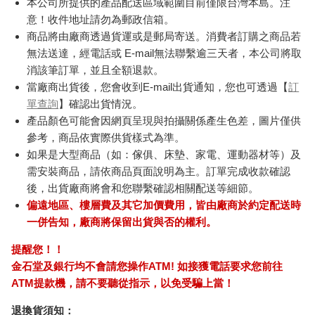
本公司所提供的產品配送區域範圍目前僅限台灣本島。注
意！收件地址請勿為郵政信箱。
商品將由廠商透過貨運或是郵局寄送。消費者訂購之商品若
無法送達，經電話或 E-mail無法聯繫逾三天者，本公司將取
消該筆訂單，並且全額退款。
當廠商出貨後，您會收到E-mail出貨通知，您也可透過【
訂
單查詢
】確認出貨情況。
產品顏色可能會因網頁呈現與拍攝關係產生色差，圖片僅供
參考，商品依實際供貨樣式為準。
如果是大型商品（如：傢俱、床墊、家電、運動器材等）及
需安裝商品，請依商品頁面說明為主。訂單完成收款確認
後，出貨廠商將會和您聯繫確認相關配送等細節。
偏遠地區、樓層費及其它加價費用，皆由廠商於約定配送時
一併告知，廠商將保留出貨與否的權利。
提醒您！！
金石堂及銀行均不會請您操作ATM! 如接獲電話要求您前往
ATM提款機，請不要聽從指示，以免受騙上當！
退換貨須知：