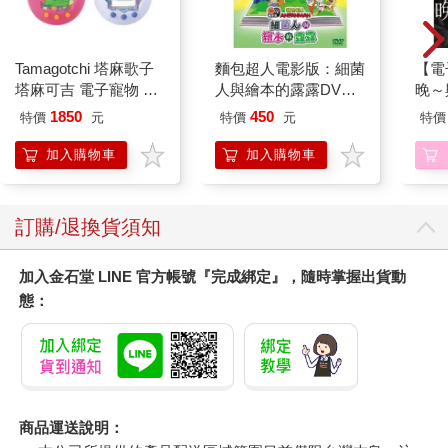
Tamagotchi 塔麻歌子
麵包超人電影版：細菌
【電
塔麻可吉 電子寵物 樂
人與繪本的露露DVD-
晚～
園系列（熱帶橙果／極
平裝版
(番外
1850
450
特價
元
特價
元
特價
地冰雪）
加入購物車
加入購物車
訂購/退換貨須知
加入金石堂 LINE 官方帳號『完成綁定』，隨時掌握出貨動
態：
商品運送說明：