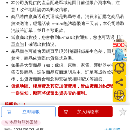
本公司所提供的產品配送區域範圍目前僅限台灣本島。注
意！收件地址請勿為郵政信箱。
商品將由廠商透過貨運或是郵局寄送。消費者訂購之商品若
無法送達，經電話或 E-mail無法聯繫逾三天者，本公司將取
消該筆訂單，並且全額退款。
當廠商出貨後，您會收到E-mail出貨通知，您也可透過【
訂
單查詢
】確認出貨情況。
產品顏色可能會因網頁呈現與拍攝關係產生色差，圖片僅供
參考，商品依實際供貨樣式為準。
如果是大型商品（如：傢俱、床墊、家電、運動器材等）及
需安裝商品，請依商品頁面說明為主。訂單完成收款確認
後，出貨廠商將會和您聯繫確認相關配送等細節。
偏遠地區、樓層費及其它加價費用，皆由廠商於約定配送時
一併告知，廠商將保留出貨與否的權利。
提醒您！！
金石堂及銀行均不會請您操作ATM! 如接獲電話要求您前往
立即結帳
加入購物車
ATM提款機，請不要聽從指示，以免受騙上當！
※ 本品無額外回饋
退換貨須知：
預計 2026/09/02 出貨
大量採購