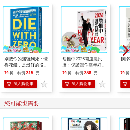
別把你的錢留到死：懂
詹惟中2026開運農民
刪掉
得花錢，是最好的投資
曆：保證讓你整年好
—理想人生的9大財務
運、財源快馬加鞭一直
315
356
79
折
特價
元
79
折
特價
元
79
折
思維
來！【首刷限量馬上有
錢五帝錢吊飾】
加入購物車
加入購物車
您可能也需要