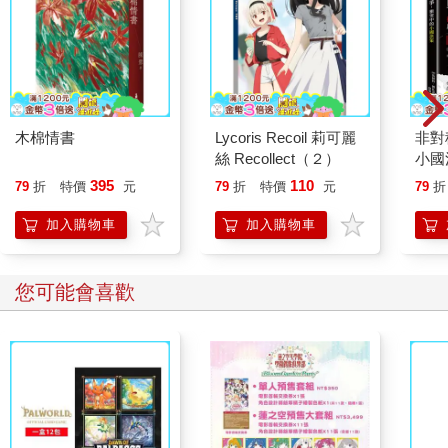
木棉情書
Lycoris Recoil 莉可麗
非對
絲 Recollect（２）
小國
戰爭
395
110
79
折
特價
元
79
折
特價
元
79
折
摩爾
解析
加入購物車
加入購物車
衝突
您可能會喜歡