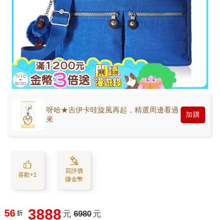
呀哈★吉伊卡哇旋風再起，精選周邊看過
加購
來
寫評價
喜歡+1
賺金幣
3888
56
折
元
6980
元