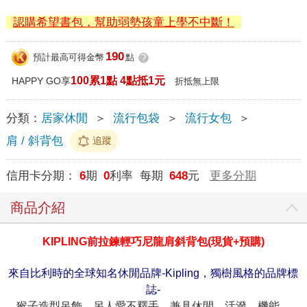
認購希望書包，幫助弱勢孩童上學不中斷！
190
預計最高可得金幣
點
?
100累1點 4點抵1元
HAPPY GO享
折抵無上限
分類：
居家休閒
＞
流行包袋
＞
流行女包
＞
肩 / 斜背包
追蹤
信用卡分期：
6
期
0
利率 每期
648
元
更多分期
商品介紹
KIPLING
前拉鍊輕巧尼龍肩斜背包
(
現貨
+
預購
)
來自比利時的全球知名休閒品牌-Kipling，獨樹風格的品牌標
誌-
猴子造型吊飾，另人愛不釋手。兼具休閒、活潑、機能、