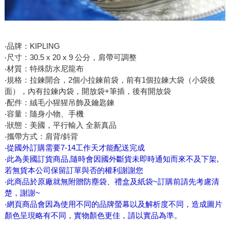
‧品牌：KIPLING
‧尺寸：30.5 x 20 x 9 公分，肩帶可調整
‧材質：特殊防水尼龍布
‧規格：拉鍊開合，2個小拉鍊前袋，前有1個拉鍊大袋（小袋後
面），內有拉鍊內袋，開放袋+筆插，後有開放袋
‧配件：絨毛小猩猩吊飾及鑰匙鍊
‧容量：隨身小物、手機
‧狀態：美國，平行輸入 全新真品
‧攜帶方式：肩背/斜背
‧從國外訂購需要7-14工作天才能配送完成
‧此為美國訂貨商品,隨時會因國外斷貨未即時通知而來不及下架,
若無貨本公司保留訂單與否的權利謝謝您
‧此商品於原廠就無附贈防塵袋、禮盒及紙袋~訂購前請先考慮清
楚，謝謝~
‧網頁商品會因為使用不同的品牌螢幕以及解析度不同，造成圖片
顏色呈現略有不同，實物顏色更佳，請以實品為準。