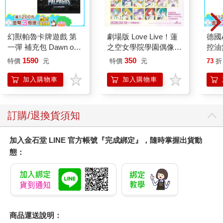
幻獸帕魯卡牌遊戲 第
劇場版 Love Live！蓮
德國A
一彈 補充包 Dawn of
之空女學院學園偶像俱
控油
Palpagos（日文版一
樂部 Bloom Garden
凝露3
1590
350
特價
元
特價
元
73
折
盒）
Party單人套票
髮根
調理
加入購物車
加入購物車
滋潤
質適
訂購/退換貨須知
加入金石堂 LINE 官方帳號『完成綁定』，隨時掌握出貨動
態：
商品運送說明：