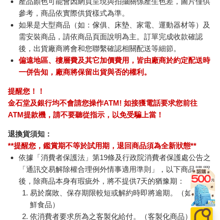
產品顏色可能會因網頁呈現與拍攝關係產生色差，圖片僅供
參考，商品依實際供貨樣式為準。
如果是大型商品（如：傢俱、床墊、家電、運動器材等）及
需安裝商品，請依商品頁面說明為主。訂單完成收款確認
後，出貨廠商將會和您聯繫確認相關配送等細節。
偏遠地區、樓層費及其它加價費用，皆由廠商於約定配送時
一併告知，廠商將保留出貨與否的權利。
提醒您！！
金石堂及銀行均不會請您操作ATM! 如接獲電話要求您前往
ATM提款機，請不要聽從指示，以免受騙上當！
退換貨須知：
**提醒您，鑑賞期不等於試用期，退回商品須為全新狀態**
依據「消費者保護法」第19條及行政院消費者保護處公告之
「通訊交易解除權合理例外情事適用準則」，以下商品購買
後，除商品本身有瑕疵外，將不提供7天的猶豫期：
易於腐敗、保存期限較短或解約時即將逾期。（如：生
鮮食品）
依消費者要求所為之客製化給付。（客製化商品）