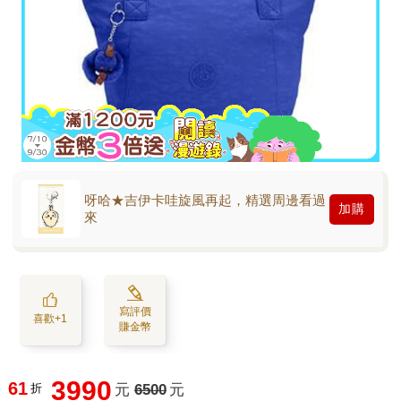
呀哈★吉伊卡哇旋風再起，精選周邊看過
加購
來
寫評價
喜歡+1
賺金幣
3990
61
折
元
6500
元