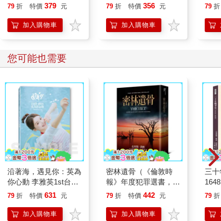
就告訴我這些事
379
356
79
折
特價
元
79
折
特價
元
79
折
加入購物車
加入購物車
您可能也需要
沿著海，遇見你：英為
密林遺骨（《倫敦時
三十
你心動 李雅英1st台灣
報》年度犯罪選書，澳
16
感性紙上電影系列
洲懸疑推理天王克里
人，
631
442
79
折
特價
元
79
折
特價
元
79
折
斯．漢默《血與寶藏》
戰爭
精采續作！）
加入購物車
加入購物車