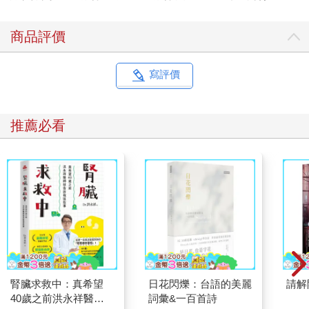
商品評價
寫評價
推薦必看
腎臟求救中：真希望
日花閃爍：台語的美麗
請解
40歲之前洪永祥醫師
詞彙&一百首詩