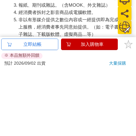
報紙、期刊或雜誌。（含MOOK、外文雜誌）
經消費者拆封之影音商品或電腦軟體。
非以有形媒介提供之數位內容或一經提供即為完成之線
上服務，經消費者事先同意始提供。（如：電子書、電
子雜誌、下載版軟體、虛擬商品…等）
已拆封之個人衛生用品。（如：內衣褲、刮鬍刀、除毛
立即結帳
加入購物車
刀…等）
※ 本品無額外回饋
若非上列種類商品，均享有到貨7天的猶豫期（含例假
日）。
預計 2026/09/02 出貨
大量採購
辦理退換貨時，商品（組合商品恕無法接受單獨退貨）必須
是您收到商品時的原始狀態（包含商品本體、配件、贈品、
保證書、所有附隨資料文件及原廠內外包裝…等），請勿直
接使用原廠包裝寄送，或於原廠包裝上黏貼紙張或書寫文
字。
退回商品若無法回復原狀，將請您負擔回復原狀所需費用，
嚴重時將影響您的退貨權益。