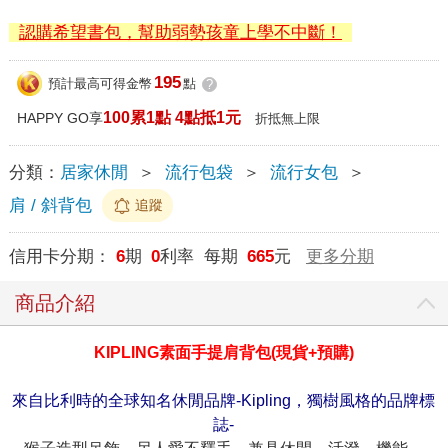
認購希望書包，幫助弱勢孩童上學不中斷！
195
預計最高可得金幣
點
?
100累1點 4點抵1元
HAPPY GO享
折抵無上限
分類：
居家休閒
＞
流行包袋
＞
流行女包
＞
肩 / 斜背包
追蹤
信用卡分期：
6
期
0
利率 每期
665
元
更多分期
商品介紹
KIPLING
素面手提肩背包
(
現貨
+
預購
)
來自比利時的全球知名休閒品牌-Kipling，獨樹風格的品牌標
誌-