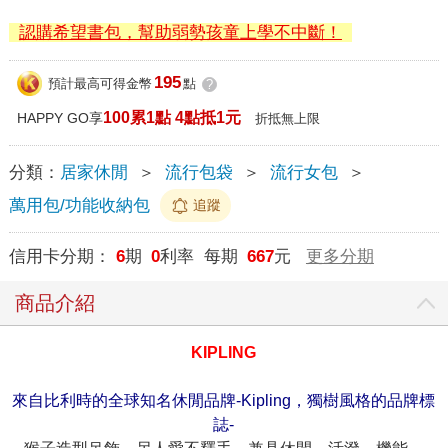
認購希望書包，幫助弱勢孩童上學不中斷！
195
預計最高可得金幣
點
?
100累1點 4點抵1元
HAPPY GO享
折抵無上限
分類：
居家休閒
＞
流行包袋
＞
流行女包
＞
萬用包/功能收納包
追蹤
信用卡分期：
6
期
0
利率 每期
667
元
更多分期
商品介紹
KIPLING
來自比利時的全球知名休閒品牌-Kipling，獨樹風格的品牌標
誌-