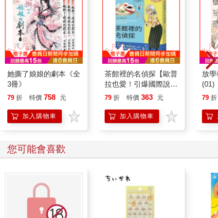
她撕了娘娘的劇本《全
茶館裡的名偵探【歐普
放學
3冊》
拉也愛！引爆國際說書
(01)
網紅數十萬則好評《茶
758
363
79
折
特價
元
79
折
特價
元
79
折
館裡的嫌疑人》續作】
加入購物車
加入購物車
您可能會喜歡