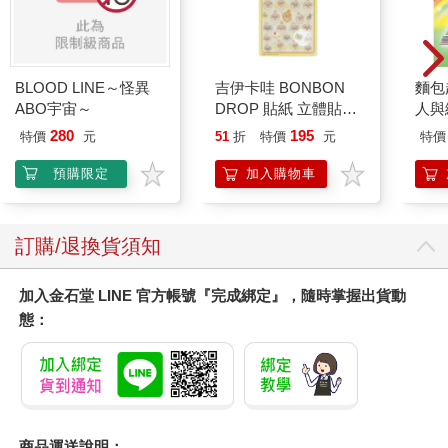
BLOOD LINE～怪異
吉伊卡哇 BONBON
麵包
ABO宇宙～
DROP 貼紙 立體貼紙
人與
水晶貼紙 手帳貼 裝飾
平裝
280
195
特價
元
51
折
特價
元
特價
貼紙 手機貼紙 小八貓
兔兔 Chiikawa
預購限定
加入購物車
訂購/退換貨須知
加入金石堂 LINE 官方帳號『完成綁定』，隨時掌握出貨動
態：
商品運送說明：