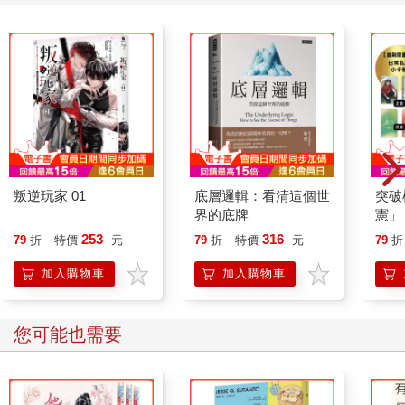
叛逆玩家 01
底層邏輯：看清這個世
突破
界的底牌
憲」
台灣
253
316
79
折
特價
元
79
折
特價
元
79
折
持與
「日
加入購物車
加入購物車
您可能也需要