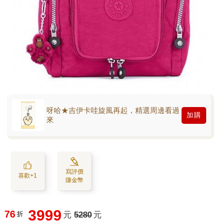
呀哈★吉伊卡哇旋風再起，精選周邊看過
加購
來
寫評價
喜歡+1
賺金幣
3999
76
折
元
5280
元