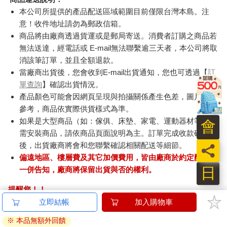
本公司所提供的產品配送區域範圍目前僅限台灣本島。注
意！收件地址請勿為郵政信箱。
商品將由廠商透過貨運或是郵局寄送。消費者訂購之商品若
無法送達，經電話或 E-mail無法聯繫逾三天者，本公司將取
消該筆訂單，並且全額退款。
當廠商出貨後，您會收到E-mail出貨通知，您也可透過【
訂
單查詢
】確認出貨情況。
產品顏色可能會因網頁呈現與拍攝關係產生色差，圖片僅供
參考，商品依實際供貨樣式為準。
如果是大型商品（如：傢俱、床墊、家電、運動器材等）及
會
需安裝商品，請依商品頁面說明為主。訂單完成收款確認
後，出貨廠商將會和您聯繫確認相關配送等細節。
員
偏遠地區、樓層費及其它加價費用，皆由廠商於約定配送時
日
一併告知，廠商將保留出貨與否的權利。
提醒您！！
金石堂及銀行均不會請您操作ATM! 如接獲電話要求您前往
立即結帳
加入購物車
ATM提款機，請不要聽從指示，以免受騙上當！
※ 本品無額外回饋