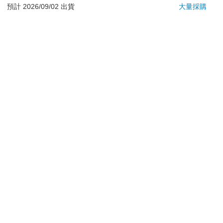
退換貨須知：
預計 2026/09/02 出貨
大量採購
**提醒您，鑑賞期不等於試用期，退回商品須為全新狀態**
依據「消費者保護法」第19條及行政院消費者保護處公告之
「通訊交易解除權合理例外情事適用準則」，以下商品購買
後，除商品本身有瑕疵外，將不提供7天的猶豫期：
易於腐敗、保存期限較短或解約時即將逾期。（如：生
鮮食品）
依消費者要求所為之客製化給付。（客製化商品）
報紙、期刊或雜誌。（含MOOK、外文雜誌）
經消費者拆封之影音商品或電腦軟體。
非以有形媒介提供之數位內容或一經提供即為完成之線
上服務，經消費者事先同意始提供。（如：電子書、電
子雜誌、下載版軟體、虛擬商品…等）
已拆封之個人衛生用品。（如：內衣褲、刮鬍刀、除毛
刀…等）
若非上列種類商品，均享有到貨7天的猶豫期（含例假
日）。
辦理退換貨時，商品（組合商品恕無法接受單獨退貨）必須
是您收到商品時的原始狀態（包含商品本體、配件、贈品、