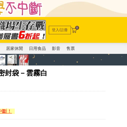
0
登入/註冊
電
居家休閒
日用食品
影音
售票
矽膠密封袋－雲霧白
中斷！