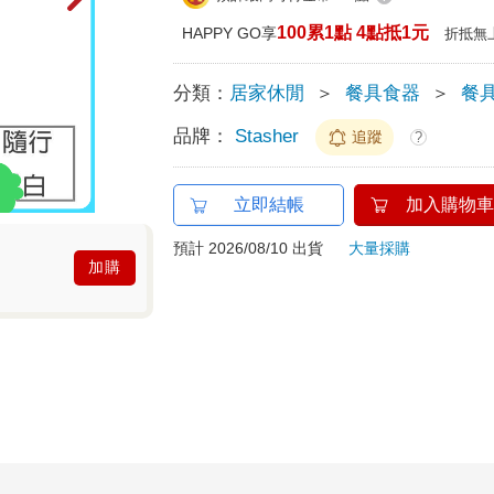
100累1點 4點抵1元
HAPPY GO享
折抵無
分類：
居家休閒
＞
餐具食器
＞
餐
品牌：
Stasher
追蹤
?
立即結帳
加入購物車
預計 2026/08/10 出貨
大量採購
加購