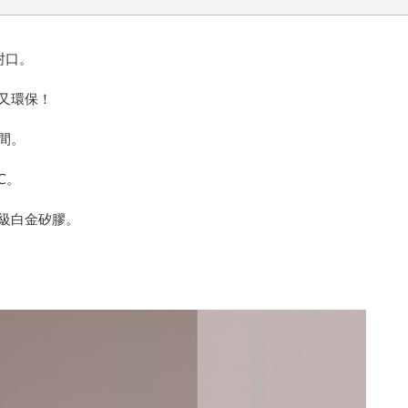
可封口。
又環保！
間。
℃。
品級白金矽膠。