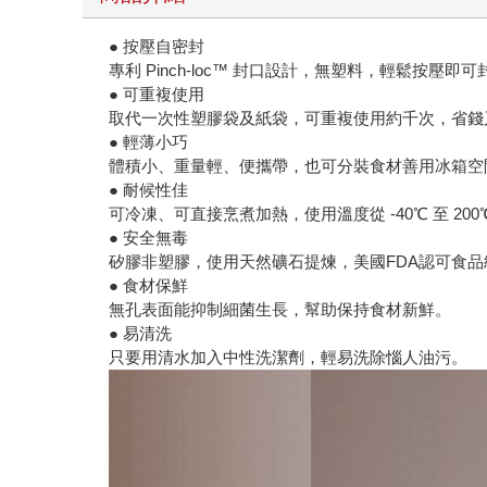
● 按壓自密封
專利 Pinch-loc™ 封口設計，無塑料，輕鬆按壓即
● 可重複使用
取代一次性塑膠袋及紙袋，可重複使用約千次，省錢
● 輕薄小巧
體積小、重量輕、便攜帶，也可分裝食材善用冰箱空
● 耐候性佳
可冷凍、可直接烹煮加熱，使用溫度從 -40℃ 至 200
● 安全無毒
矽膠非塑膠，使用天然礦石提煉，美國FDA認可食
● 食材保鮮
無孔表面能抑制細菌生長，幫助保持食材新鮮。
● 易清洗
只要用清水加入中性洗潔劑，輕易洗除惱人油污。