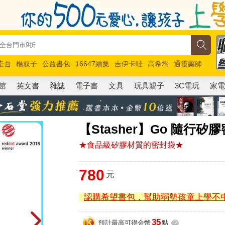
圭吾
楊双子
公益書包
16647續集
吉伊卡哇
高希均
通靈藥師
路邊攤新作
馬斯克
玩具總動員5
超慢跑
館
英文書
雜誌
電子書
文具
玩具親子
3C電玩
家
【Stasher】Go 隨行
★食品級矽膠材質的密封袋★
780
元
認購希望書包，幫助弱勢孩童上學不
35
預計最高可得金幣
點
?