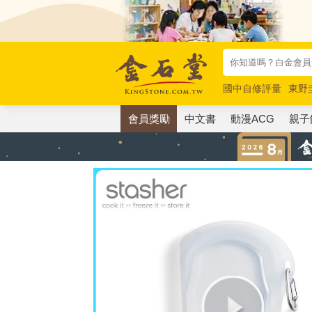
國中自修評量
東野
唯紅花綻放
奧德賽
會員獎勵
中文書
動漫ACG
親子