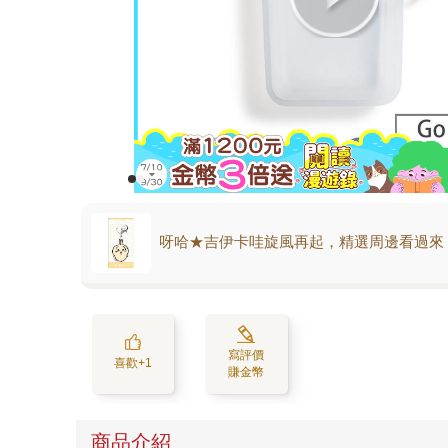
呀哈★吉伊卡哇旋風再起，精選周邊看過來
寫評價
喜歡+1
賺金幣
商品介紹