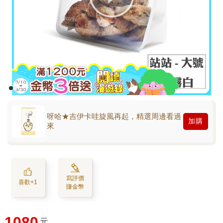
呀哈★吉伊卡哇旋風再起，精選周邊看過
加購
來
寫評價
喜歡+1
賺金幣
1080
元