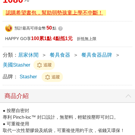
認購希望書包，幫助弱勢孩童上學不中斷！
50
預計最高可得金幣
點
?
100累1點 4點抵1元
HAPPY GO享
折抵無上限
分類：
居家休閒
＞
餐具食器
＞
餐具食器品牌
＞
美國Stasher
追蹤
品牌：
Stasher
追蹤
商品介紹
● 按壓自密封
專利 Pinch-loc™ 封口設計，無塑料，輕鬆按壓即可封口。
● 可重複使用
取代一次性塑膠袋及紙袋，可重複使用約千次，省錢又環保！