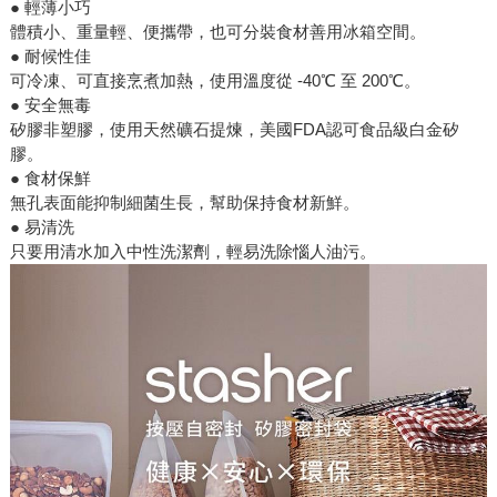
● 輕薄小巧
體積小、重量輕、便攜帶，也可分裝食材善用冰箱空間。
● 耐候性佳
可冷凍、可直接烹煮加熱，使用溫度從 -40℃ 至 200℃。
● 安全無毒
矽膠非塑膠，使用天然礦石提煉，美國FDA認可食品級白金矽
膠。
● 食材保鮮
無孔表面能抑制細菌生長，幫助保持食材新鮮。
● 易清洗
只要用清水加入中性洗潔劑，輕易洗除惱人油污。