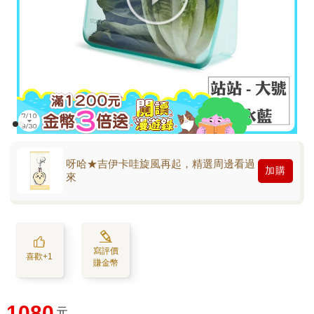
呀哈★吉伊卡哇旋風再起，精選周邊看過
加購
來
寫評價
喜歡+1
賺金幣
1080
元