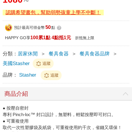
認購希望書包，幫助弱勢孩童上學不中斷！
50
預計最高可得金幣
點
?
100累1點 4點抵1元
HAPPY GO享
折抵無上限
分類：
居家休閒
＞
餐具食器
＞
餐具食器品牌
＞
美國Stasher
追蹤
品牌：
Stasher
追蹤
商品介紹
● 按壓自密封
專利 Pinch-loc™ 封口設計，無塑料，輕鬆按壓即可封口。
● 可重複使用
取代一次性塑膠袋及紙袋，可重複使用約千次，省錢又環保！