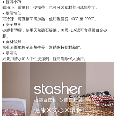
● 輕薄小巧
體積小、重量輕、便攜帶，也可分裝食材善用冰箱空間。
● 耐候性佳
可冷凍、可直接烹煮加熱，使用溫度從 -40℃ 至 200℃。
● 安全無毒
矽膠非塑膠，使用天然礦石提煉，美國FDA認可食品級白金矽
膠。
● 食材保鮮
無孔表面能抑制細菌生長，幫助保持食材新鮮。
● 易清洗
只要用清水加入中性洗潔劑，輕易洗除惱人油污。