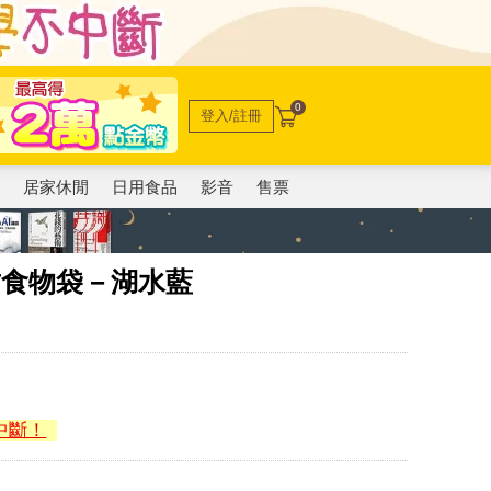
0
登入/註冊
電
居家休閒
日用食品
影音
售票
密封食物袋－湖水藍
中斷！