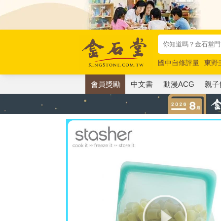
國中自修評量
東野
唯紅花綻放
奧德賽
會員獎勵
中文書
動漫ACG
親子