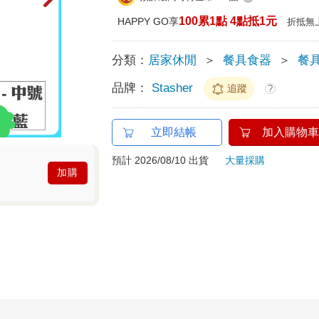
100累1點 4點抵1元
HAPPY GO享
折抵無
分類：
居家休閒
＞
餐具食器
＞
餐
品牌：
Stasher
追蹤
?
立即結帳
加入購物車
預計 2026/08/10 出貨
大量採購
加購