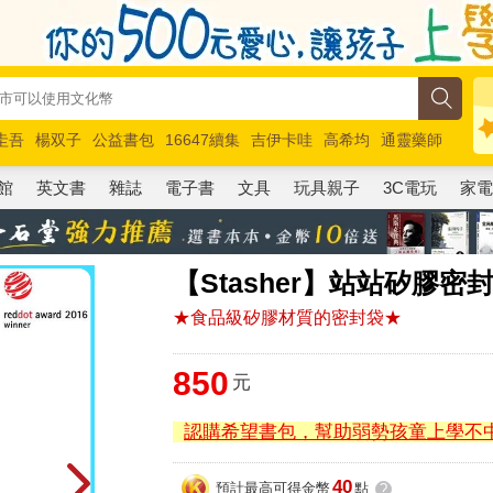
圭吾
楊双子
公益書包
16647續集
吉伊卡哇
高希均
通靈藥師
路邊攤新作
馬斯克
玩具總動員5
超慢跑
館
英文書
雜誌
電子書
文具
玩具親子
3C電玩
家
【Stasher】站站矽膠
★食品級矽膠材質的密封袋★
850
元
認購希望書包，幫助弱勢孩童上學不
40
預計最高可得金幣
點
?