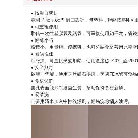
● 按壓自密封
專利 Pinch-loc™ 封口設計，無塑料，輕鬆按壓即
● 可重複使用
取代一次性塑膠袋及紙袋，可重複使用約千次，省錢
● 輕薄小巧
體積小、重量輕、便攜帶，也可分裝食材善用冰箱空
● 耐候性佳
可冷凍、可直接烹煮加熱，使用溫度從 -40℃ 至 200
● 安全無毒
矽膠非塑膠，使用天然礦石提煉，美國FDA認可食
● 食材保鮮
無孔表面能抑制細菌生長，幫助保持食材新鮮。
● 易清洗
只要用清水加入中性洗潔劑，輕易洗除惱人油污。