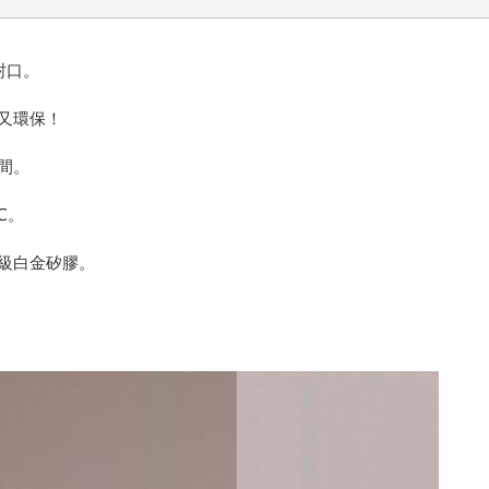
可封口。
又環保！
間。
℃。
品級白金矽膠。