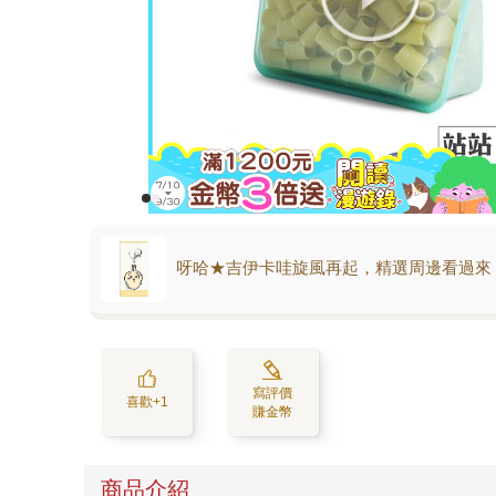
呀哈★吉伊卡哇旋風再起，精選周邊看過來
寫評價
喜歡+1
賺金幣
商品介紹