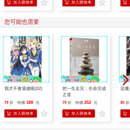
加入購物車
加入購物車
您可能也需要
我才不會退婚呢(02)
把一生走完：生命完成
惡魔
之道
189
252
79
折
特價
元
79
折
特價
元
85
折
加入購物車
加入購物車