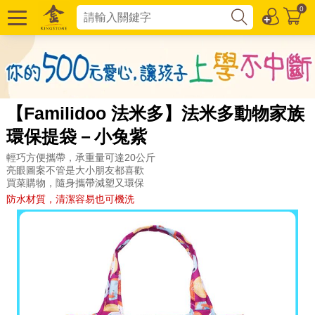
0
【Familidoo 法米多】法米多動物家族
環保提袋－小兔紫
輕巧方便攜帶，承重量可達20公斤
亮眼圖案不管是大小朋友都喜歡
買菜購物，隨身攜帶減塑又環保
防水材質，清潔容易也可機洗