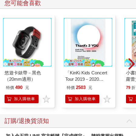
您可能會喜歡
悠遊卡錶帶－黑色
「KinKi Kids Concert
小書
（20mm適用）
Tour 2019－2020
蘿蕾
ThanKs 2 YOU」DVD
490
2503
特價
元
特價
元
79
折
普通盤
加入購物車
加入購物車
訂購/退換貨須知
加入金石堂 LINE 官方帳號『完成綁定』，隨時掌握出貨動