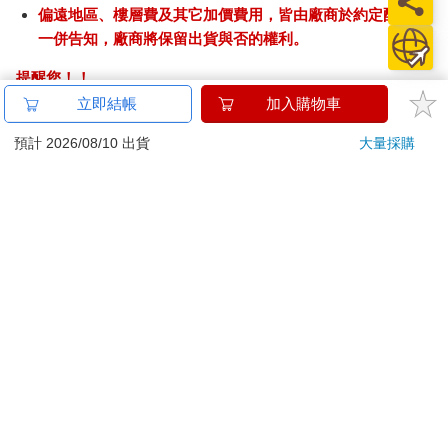
偏遠地區、樓層費及其它加價費用，皆由廠商於約定配送時
一併告知，廠商將保留出貨與否的權利。
提醒您！！
金石堂及銀行均不會請您操作ATM! 如接獲電話要求您前往
立即結帳
加入購物車
ATM提款機，請不要聽從指示，以免受騙上當！
預計 2026/08/10 出貨
大量採購
退換貨須知：
**提醒您，鑑賞期不等於試用期，退回商品須為全新狀態**
依據「消費者保護法」第19條及行政院消費者保護處公告之
「通訊交易解除權合理例外情事適用準則」，以下商品購買
後，除商品本身有瑕疵外，將不提供7天的猶豫期：
易於腐敗、保存期限較短或解約時即將逾期。（如：生
鮮食品）
依消費者要求所為之客製化給付。（客製化商品）
報紙、期刊或雜誌。（含MOOK、外文雜誌）
經消費者拆封之影音商品或電腦軟體。
非以有形媒介提供之數位內容或一經提供即為完成之線
上服務，經消費者事先同意始提供。（如：電子書、電