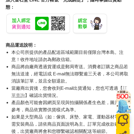
態：
商品運送說明：
本公司所提供的產品配送區域範圍目前僅限台灣本島。注
意！收件地址請勿為郵政信箱。
商品將由廠商透過貨運或是郵局寄送。消費者訂購之商品若
無法送達，經電話或 E-mail無法聯繫逾三天者，本公司將取
消該筆訂單，並且全額退款。
當廠商出貨後，您會收到E-mail出貨通知，您也可透過【
訂
單查詢
】確認出貨情況。
產品顏色可能會因網頁呈現與拍攝關係產生色差，圖片僅供
參考，商品依實際供貨樣式為準。
如果是大型商品（如：傢俱、床墊、家電、運動器材等）及
需安裝商品，請依商品頁面說明為主。訂單完成收款確認
後，出貨廠商將會和您聯繫確認相關配送等細節。