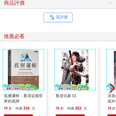
商品評價
寫評價
推薦必看
底層邏輯：看清這個世
叛逆玩家 01
演員
界的底牌
底外
316
253
79
折
特價
元
79
折
特價
元
79
折