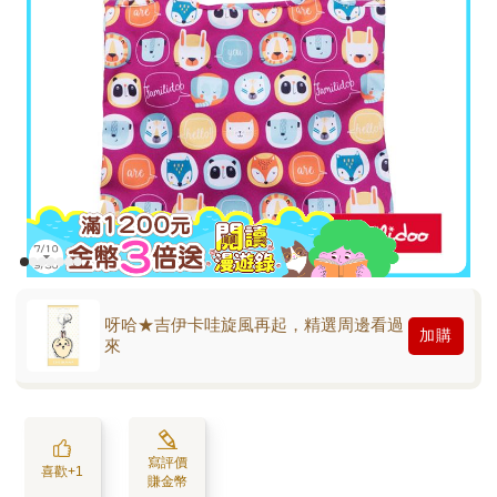
呀哈★吉伊卡哇旋風再起，精選周邊看過
加購
來
寫評價
喜歡+1
賺金幣