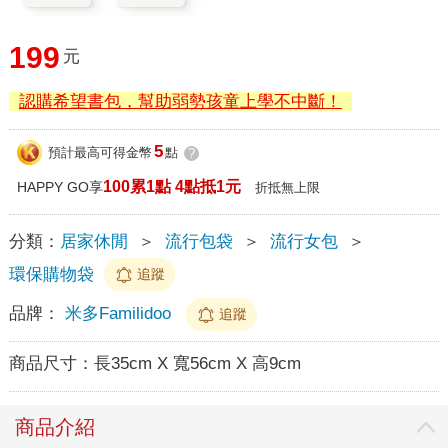
199
元
認購希望書包，幫助弱勢孩童上學不中斷！
5
預計最高可得金幣
點
?
100累1點 4點抵1元
HAPPY GO享
折抵無上限
分類：
居家休閒
＞
流行包袋
＞
流行女包
＞
環保購物袋
追蹤
品牌：
米多Familidoo
追蹤
商品尺寸：
長35cm X 寬56cm X 高9cm
商品介紹