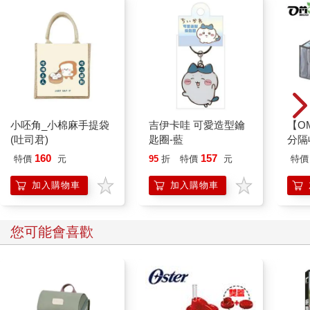
小呸角_小棉麻手提袋
吉伊卡哇 可愛造型鑰
【O
(吐司君)
匙圈-藍
分隔
160
157
特價
元
95
折
特價
元
特價
加入購物車
加入購物車
您可能會喜歡