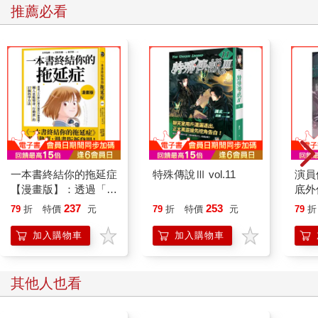
推薦必看
一本書終結你的拖延症
特殊傳說Ⅲ vol.11
演員
【漫畫版】：透過「小
底外
行動」打開大腦的行動
237
253
79
折
特價
元
79
折
特價
元
79
折
開關，懶人也能變身
「行動派」的37個科
加入購物車
加入購物車
學方法
其他人也看