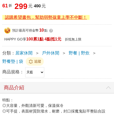
299
61
折
元
490
元
認購希望書包，幫助弱勢孩童上學不中斷！
10
預計最高可得金幣
點
?
100累1點 4點抵1元
HAPPY GO享
折抵無上限
分類：
居家休閒
＞
戶外休閒
＞
野餐 | 野炊
＞
野餐墊 | 袋
追蹤
商品規格：
商品介紹
特點：
◎大容量，外觀清新可愛，保溫保冷
◎可手提，表面材質防潑水，耐磨，封口採魔鬼貼平整貼合設