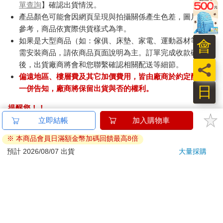
單查詢
】確認出貨情況。
產品顏色可能會因網頁呈現與拍攝關係產生色差，圖片僅供
參考，商品依實際供貨樣式為準。
如果是大型商品（如：傢俱、床墊、家電、運動器材等）及
會
需安裝商品，請依商品頁面說明為主。訂單完成收款確認
後，出貨廠商將會和您聯繫確認相關配送等細節。
員
偏遠地區、樓層費及其它加價費用，皆由廠商於約定配送時
日
一併告知，廠商將保留出貨與否的權利。
提醒您！！
金石堂及銀行均不會請您操作ATM! 如接獲電話要求您前往
ATM提款機，請不要聽從指示，以免受騙上當！
退換貨須知：
**提醒您，鑑賞期不等於試用期，退回商品須為全新狀態**
依據「消費者保護法」第19條及行政院消費者保護處公告之
「通訊交易解除權合理例外情事適用準則」，以下商品購買
後，除商品本身有瑕疵外，將不提供7天的猶豫期：
易於腐敗、保存期限較短或解約時即將逾期。（如：生
鮮食品）