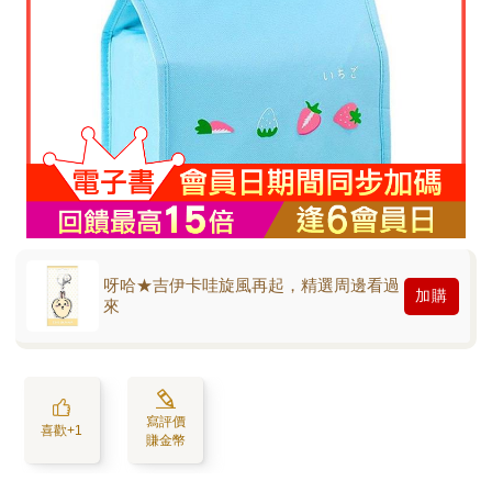
呀哈★吉伊卡哇旋風再起，精選周邊看過
加購
來
寫評價
喜歡+1
賺金幣