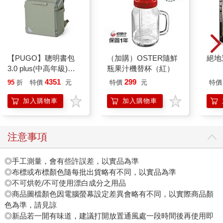
【PUGO】聰明書包
（加購）OSTER隨鮮
絕地
3.0 plus(中高年級)沙
瓶果汁機替杯（紅）
綠 全新進化玩美上市
4351
299
95
折
特價
元
特價
元
特價
加入購物車
加入購物車
注意事項
◎手工測量，會有些許誤差，以實品為準
◎布標或布標顏色隨每批出貨略有不同，以實品為準
◎不可烘乾/不可使用漂白成分之用品
◎商品圖檔顏色因電腦螢幕設定差異會略有不同，以實際商品顏
色為準，請見諒
◎新品若一開有味道，建議打開放置通風處一段時間後再使用即