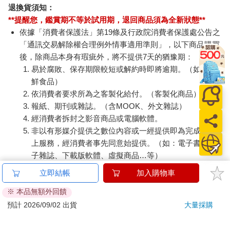
退換貨須知：
**提醒您，鑑賞期不等於試用期，退回商品須為全新狀態**
依據「消費者保護法」第19條及行政院消費者保護處公告之
「通訊交易解除權合理例外情事適用準則」，以下商品購買
後，除商品本身有瑕疵外，將不提供7天的猶豫期：
易於腐敗、保存期限較短或解約時即將逾期。（如：生
鮮食品）
依消費者要求所為之客製化給付。（客製化商品）
報紙、期刊或雜誌。（含MOOK、外文雜誌）
經消費者拆封之影音商品或電腦軟體。
非以有形媒介提供之數位內容或一經提供即為完成之線
上服務，經消費者事先同意始提供。（如：電子書、電
子雜誌、下載版軟體、虛擬商品…等）
已拆封之個人衛生用品。（如：內衣褲、刮鬍刀、除毛
立即結帳
加入購物車
刀…等）
※ 本品無額外回饋
若非上列種類商品，均享有到貨7天的猶豫期（含例假
日）。
預計 2026/09/02 出貨
大量採購
辦理退換貨時，商品（組合商品恕無法接受單獨退貨）必須
是您收到商品時的原始狀態（包含商品本體、配件、贈品、