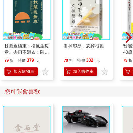
杖藜過橋東：柳風生暖
刪掉容易，忘掉很難
腎臟
意、杏雨不濕衣；陳亮
40
恭談以心轉境的適齡漫
就告
379
332
79
折
特價
元
79
折
特價
元
79
折
想
加入購物車
加入購物車
您可能會喜歡