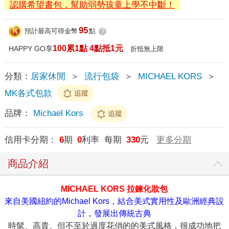
認購希望書包，幫助弱勢孩童上學不中斷！
95
預計最高可得金幣
點
?
100累1點 4點抵1元
HAPPY GO享
折抵無上限
分類：
居家休閒
＞
流行包袋
＞
MICHAEL KORS
＞
MK各式包款
追蹤
品牌：
Michael Kors
追蹤
信用卡分期：
6
期
0
利率 每期
330
元
更多分期
商品介紹
MICHAEL KORS 拉鍊化妝包
來自美國紐約的Michael Kors，結合美式實用性及歐洲經典設
計，發展出傳統古典
時髦、高貴、但不至於過度花俏的的美式風格，很成功地把