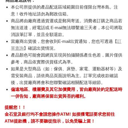
商品運送說明：
本公司所提供的產品配送區域範圍目前僅限台灣本島。注
意！收件地址請勿為郵政信箱。
商品將由廠商透過貨運或是郵局寄送。消費者訂購之商品若
無法送達，經電話或 E-mail無法聯繫逾三天者，本公司將取
消該筆訂單，並且全額退款。
當廠商出貨後，您會收到E-mail出貨通知，您也可透過【
訂
單查詢
】確認出貨情況。
產品顏色可能會因網頁呈現與拍攝關係產生色差，圖片僅供
參考，商品依實際供貨樣式為準。
如果是大型商品（如：傢俱、床墊、家電、運動器材等）及
需安裝商品，請依商品頁面說明為主。訂單完成收款確認
後，出貨廠商將會和您聯繫確認相關配送等細節。
偏遠地區、樓層費及其它加價費用，皆由廠商於約定配送時
一併告知，廠商將保留出貨與否的權利。
提醒您！！
金石堂及銀行均不會請您操作ATM! 如接獲電話要求您前往
ATM提款機，請不要聽從指示，以免受騙上當！