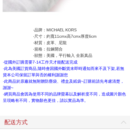
‧品牌：MICHAEL KORS
‧尺寸：約寬11cmx高7cmx厚度6cm
‧材質：皮革、尼龍
‧規格：拉鍊開合
‧狀態：美國，平行輸入 全新真品
‧從國外訂購需要7-14工作天才能配送完成
‧此為美國訂貨商品,隨時會因國外斷貨未即時通知而來不及下架,若無
貨本公司保留訂單與否的權利謝謝您
‧此商品於原廠就無附贈防塵袋、禮盒及紙袋~訂購前請先考慮清楚，
謝謝~
‧網頁商品會因為使用不同的品牌螢幕以及解析度不同，造成圖片顏色
呈現略有不同，實物顏色更佳，請以實品為準。
配送方式