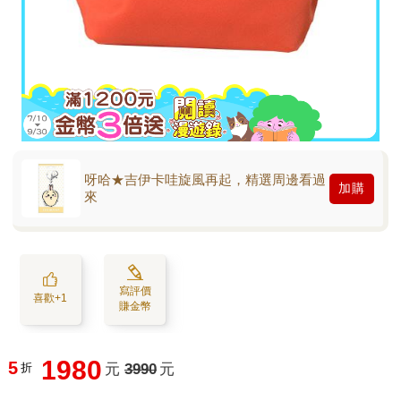
呀哈★吉伊卡哇旋風再起，精選周邊看過
加購
來
寫評價
喜歡+1
賺金幣
1980
5
折
元
3990
元