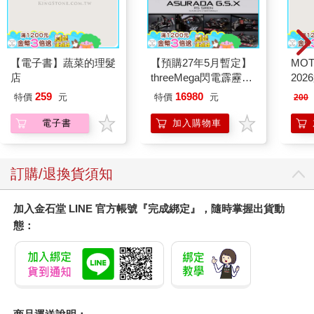
【電子書】蔬菜的理髮
【預購27年5月暫定】
MO
店
threeMega閃電霹靂車
202
VA Hi-SPEC UNITED
259
16980
特價
元
特價
元
200
阿斯拉 G.S.X RS
SIREN 黑色限定
電子書
加入購物車
訂購/退換貨須知
加入金石堂 LINE 官方帳號『完成綁定』，隨時掌握出貨動
態：