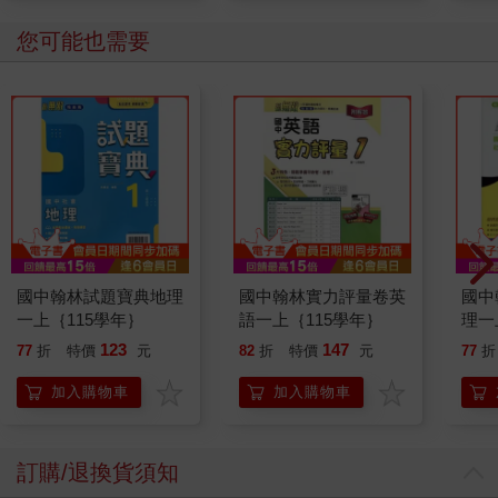
您可能也需要
國中翰林試題寶典地理
國中翰林實力評量卷英
國中
一上｛115學年｝
語一上｛115學年｝
理一
123
147
77
折
特價
元
82
折
特價
元
77
折
加入購物車
加入購物車
訂購/退換貨須知