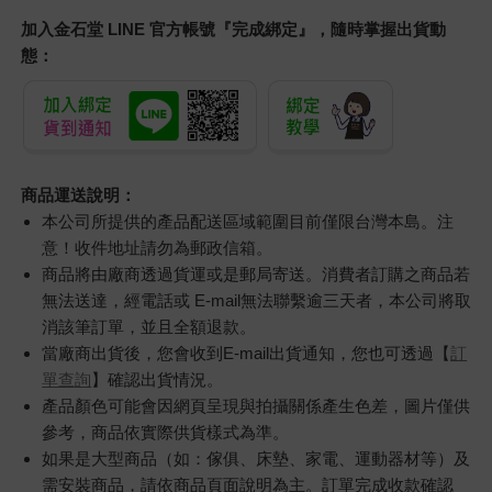
加入金石堂 LINE 官方帳號『完成綁定』，隨時掌握出貨動
態：
商品運送說明：
本公司所提供的產品配送區域範圍目前僅限台灣本島。注
意！收件地址請勿為郵政信箱。
商品將由廠商透過貨運或是郵局寄送。消費者訂購之商品若
無法送達，經電話或 E-mail無法聯繫逾三天者，本公司將取
消該筆訂單，並且全額退款。
當廠商出貨後，您會收到E-mail出貨通知，您也可透過【
訂
單查詢
】確認出貨情況。
產品顏色可能會因網頁呈現與拍攝關係產生色差，圖片僅供
參考，商品依實際供貨樣式為準。
如果是大型商品（如：傢俱、床墊、家電、運動器材等）及
需安裝商品，請依商品頁面說明為主。訂單完成收款確認