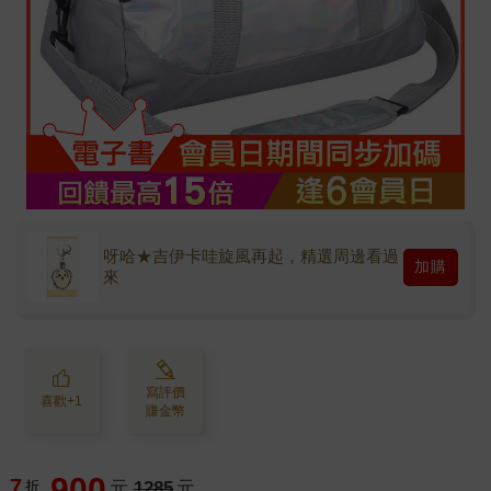
呀哈★吉伊卡哇旋風再起，精選周邊看過
加購
來
寫評價
喜歡+1
賺金幣
900
7
折
元
1285
元