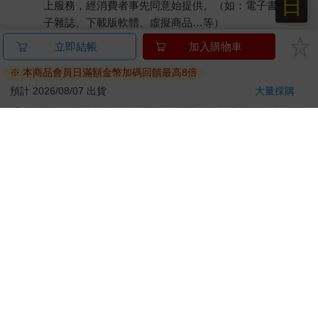
日
上服務，經消費者事先同意始提供。（如：電子書、電
子雜誌、下載版軟體、虛擬商品…等）
已拆封之個人衛生用品。（如：內衣褲、刮鬍刀、除毛
刀…等）
若非上列種類商品，均享有到貨7天的猶豫期（含例假
日）。
辦理退換貨時，商品（組合商品恕無法接受單獨退貨）必須
是您收到商品時的原始狀態（包含商品本體、配件、贈品、
保證書、所有附隨資料文件及原廠內外包裝…等），請勿直
接使用原廠包裝寄送，或於原廠包裝上黏貼紙張或書寫文
字。
退回商品若無法回復原狀，將請您負擔回復原狀所需費用，
嚴重時將影響您的退貨權益。