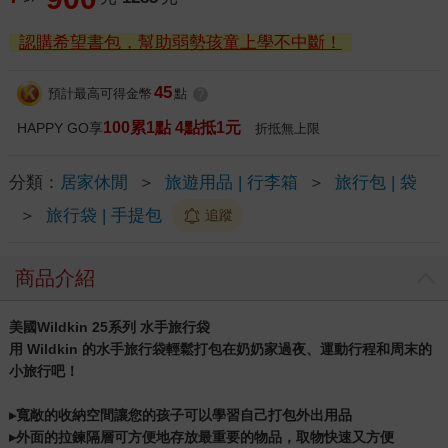
認購希望書包，幫助弱勢孩童上學不中斷！
45
預計最高可得金幣
點
?
100累1點 4點抵1元
HAPPY GO享
折抵無上限
分類：
居家休閒
＞
旅遊用品 | 行李箱
＞
旅行包 | 袋
＞
旅行袋 | 手提包
追蹤
商品介紹
美國Wildkin 25系列 水手旅行袋
用 Wildkin 的水手旅行袋輕鬆打包在奶奶家過夜、運動行程和周末的
小旅行吧！
▸寬敞的收納空間讓您的孩子可以學習自己打包外出用品
▸外面的拉鍊隔層可方便地存放最重要的物品，取物快速又方便