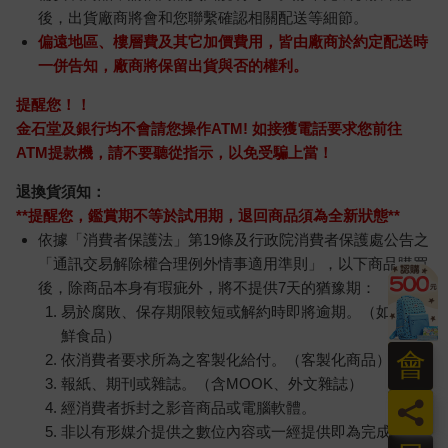
後，出貨廠商將會和您聯繫確認相關配送等細節。
偏遠地區、樓層費及其它加價費用，皆由廠商於約定配送時
一併告知，廠商將保留出貨與否的權利。
提醒您！！
金石堂及銀行均不會請您操作ATM! 如接獲電話要求您前往
ATM提款機，請不要聽從指示，以免受騙上當！
退換貨須知：
**提醒您，鑑賞期不等於試用期，退回商品須為全新狀態**
依據「消費者保護法」第19條及行政院消費者保護處公告之
「通訊交易解除權合理例外情事適用準則」，以下商品購買
後，除商品本身有瑕疵外，將不提供7天的猶豫期：
易於腐敗、保存期限較短或解約時即將逾期。（如：生
鮮食品）
會
依消費者要求所為之客製化給付。（客製化商品）
報紙、期刊或雜誌。（含MOOK、外文雜誌）
員
經消費者拆封之影音商品或電腦軟體。
非以有形媒介提供之數位內容或一經提供即為完成之線