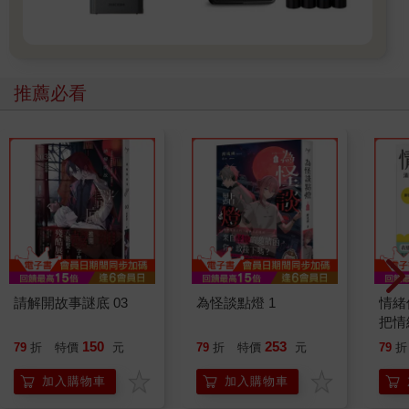
推薦必看
請解開故事謎底 03
為怪談點燈 1
情緒
把情
誰都
150
253
79
折
特價
元
79
折
特價
元
79
折
加入購物車
加入購物車