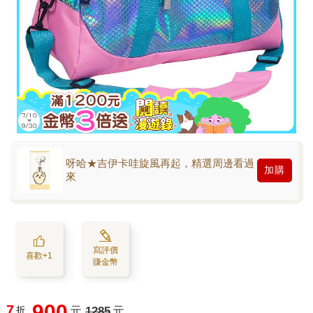
呀哈★吉伊卡哇旋風再起，精選周邊看過
加購
來
寫評價
喜歡+1
賺金幣
900
7
折
元
1285
元