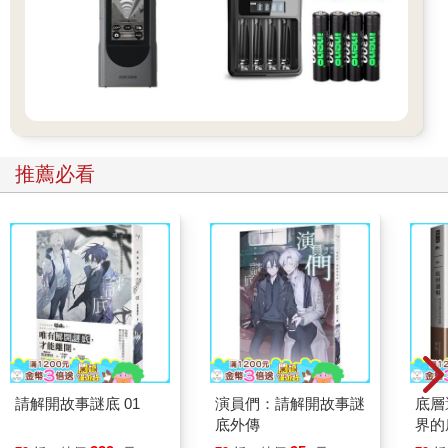
推薦必看
請解開故事謎底 01
演員們：請解開故事謎
底層
底外傳
界的