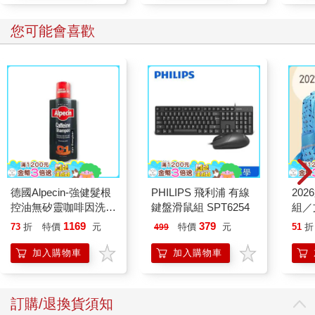
您可能會喜歡
德國Alpecin-強健髮根
PHILIPS 飛利浦 有線
20
控油無矽靈咖啡因洗髮
鍵盤滑鼠組 SPT6254
組／
凝露375ml/瓶-C1強健
1169
379
73
折
特價
元
特價
元
51
折
499
髮根(護髮洗髮精/男士
調理頭皮洗髮液/0矽靈
加入購物車
加入購物車
滋潤洗頭髮水/一般髮
質適用)
訂購/退換貨須知