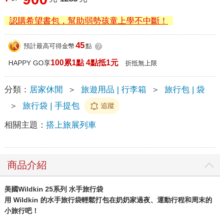
認購希望書包，幫助弱勢孩童上學不中斷！
45
預計最高可得金幣
點
?
100累1點 4點抵1元
HAPPY GO享
折抵無上限
分類：
居家休閒
＞
旅遊用品 | 行李箱
＞
旅行包 | 袋
＞
旅行袋 | 手提包
追蹤
相關主題：
搭上旅展列車
商品介紹
美國Wildkin 25系列 水手旅行袋
用 Wildkin 的水手旅行袋輕鬆打包在奶奶家過夜、運動行程和周末的
小旅行吧！