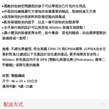
▸寬敞的收納空間讓您的孩子可以學習自己打包外出用品
▸外面的拉鍊隔層可方便地存放最重要的物品，取物快速又方便
▸採用耐用的外部面料和防潮尼龍內部製成
▸配有兩個附加的提手，以及一條可拆卸的加墊肩帶
▹水手旅行袋的設計可以與其他 Wildkin 裝備互相搭配！
▹讓小寶貝的裝備更齊全吧，從午餐袋、背包到睡袋，自由選擇需要的
裝備搭成一套吧！
無毒, 不經化學處理, 符合美國 CPAI-75 與CPSIA標準. (CPSIA法令主
要針對為12歲或以下兒童設計並生產的產品, 要求保障其安全性.)
Wildkin 所有產品均不含 BPA (雙酚A)與塑化劑 (Phthalates, 鄰苯二
甲酸酯), 保障兒童的健康.
材質: 聚酯纖維
尺寸: 46 x 23 x 23公分
適用年齡: 4歲~15歲
配送方式