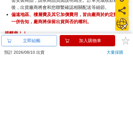
需安裝商品，請依商品頁面說明為主。訂單完成收款確認
後，出貨廠商將會和您聯繫確認相關配送等細節。
偏遠地區、樓層費及其它加價費用，皆由廠商於約定配送時
一併告知，廠商將保留出貨與否的權利。
提醒您！！
金石堂及銀行均不會請您操作ATM! 如接獲電話要求您前往
立即結帳
加入購物車
ATM提款機，請不要聽從指示，以免受騙上當！
預計 2026/08/10 出貨
大量採購
退換貨須知：
**提醒您，鑑賞期不等於試用期，退回商品須為全新狀態**
依據「消費者保護法」第19條及行政院消費者保護處公告之
「通訊交易解除權合理例外情事適用準則」，以下商品購買
後，除商品本身有瑕疵外，將不提供7天的猶豫期：
易於腐敗、保存期限較短或解約時即將逾期。（如：生
鮮食品）
依消費者要求所為之客製化給付。（客製化商品）
報紙、期刊或雜誌。（含MOOK、外文雜誌）
經消費者拆封之影音商品或電腦軟體。
非以有形媒介提供之數位內容或一經提供即為完成之線