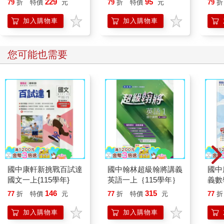
229
95
79
折
特價
元
79
折
特價
元
79
折
加入購物車
加入購物車
您可能也需要
國中康軒新挑戰百試達
國中翰林超級翰將講義
國中
國文一上{115學年}
英語一上｛115學年｝
義數
146
315
77
折
特價
元
77
折
特價
元
77
折
加入購物車
加入購物車