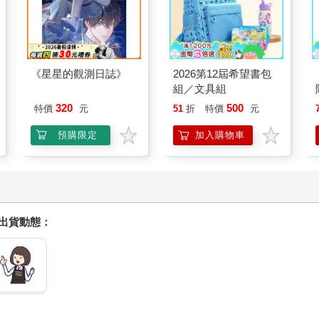
《星星的觀測日誌》
2026第12屆希望書包
組／文具組
320
500
特價
元
51
折
特價
元
預購限定
加入購物車
握出貨動態：