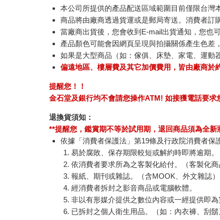
本公司所提供的產品配送區域範圍目前僅限台灣
商品將由廠商透過貨運或是郵局寄送。消費者訂購之
當廠商出貨後，您會收到E-mail出貨通知，您也
產品顏色可能會因網頁呈現與拍攝關係產生色差
如果是大型商品（如：傢俱、床墊、家電、運動
偏遠地區、樓層費及其它加價費用，皆由廠商於
提醒您！！
金石堂及銀行均不會請您操作ATM! 如接獲電話要
退換貨須知：
**提醒您，鑑賞期不等於試用期，退回商品須為全新狀
依據「消費者保護法」第19條及行政院消費者保
易於腐敗、保存期限較短或解約時即將逾期。
依消費者要求所為之客製化給付。（客製化商
報紙、期刊或雜誌。（含MOOK、外文雜誌）
經消費者拆封之影音商品或電腦軟體。
非以有形媒介提供之數位內容或一經提供即為
已拆封之個人衛生用品。（如：內衣褲、刮鬍