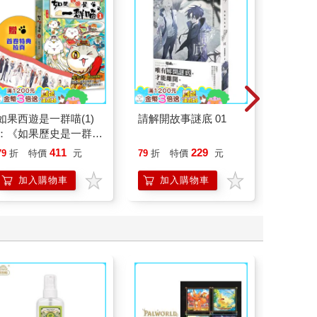
如果西遊是一群喵(1)
請解開故事謎底 01
北歐時
：《如果歷史是一群
福國度
喵》作者最新力作，附
411
229
79
折
特價
元
79
折
特價
元
79
折
【首卷特典】拉頁
加入購物車
加入購物車
加