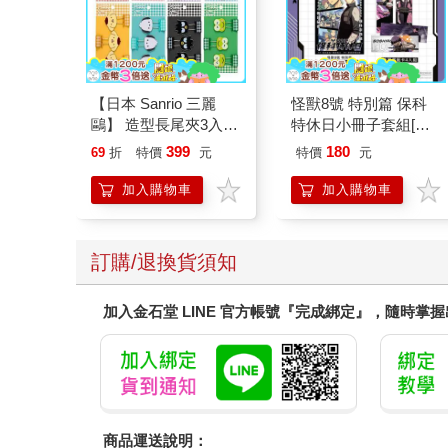
【日本 Sanrio 三麗
怪獸8號 特別篇 保科
鷗】 造型長尾夾3入組
特休日小冊子套組[限
(8款可選) 凱蒂貓 Hello
加購]
399
180
69
折
特價
元
特價
元
Kitty 庫洛米 布丁狗 酷
企鵝
加入購物車
加入購物車
訂購/退換貨須知
加入金石堂 LINE 官方帳號『完成綁定』，隨時掌
商品運送說明：