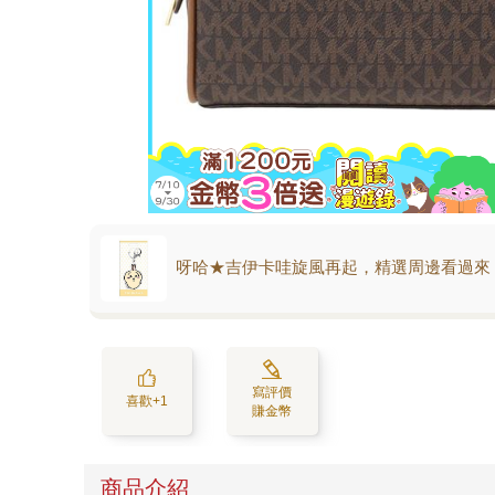
呀哈★吉伊卡哇旋風再起，精選周邊看過來
寫評價
喜歡+1
賺金幣
商品介紹