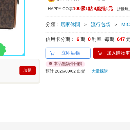
100累1點 4點抵1元
HAPPY GO享
折抵無
分類：
居家休閒
＞
流行包袋
＞
MI
信用卡分期：
6
期
0
利率 每期
647
立即結帳
加入購物車
※ 本品無額外回饋
加購
預計 2026/09/02 出貨
大量採購