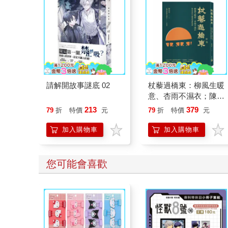
請解開故事謎底 02
杖藜過橋東：柳風生暖
意、杏雨不濕衣；陳亮
恭談以心轉境的適齡漫
213
379
79
折
特價
元
79
折
特價
元
想
加入購物車
加入購物車
您可能會喜歡