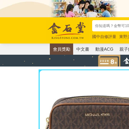
國中自修評量
東野
唯紅花綻放
奧德賽
會員獎勵
中文書
動漫ACG
親子