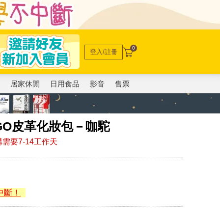
0
登入/註冊
電
居家休閒
日用食品
影音
售票
LOGO皮革化妝包－咖駝
需要7-14工作天
中斷！