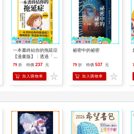
一本書終結你的拖延症
祕密中的祕密
【漫畫版】：透過「小
行動」打開大腦的行動
237
537
79
折
特價
元
79
折
特價
元
開關，懶人也能變身
「行動派」的37個科
加入購物車
加入購物車
學方法