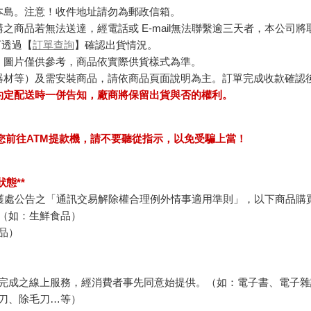
本島。注意！收件地址請勿為郵政信箱。
商品若無法送達，經電話或 E-mail無法聯繫逾三天者，本公司
可透過【
訂單查詢
】確認出貨情況。
，圖片僅供參考，商品依實際供貨樣式為準。
器材等）及需安裝商品，請依商品頁面說明為主。訂單完成收款確認
約定配送時一併告知，廠商將保留出貨與否的權利。
求您前往ATM提款機，請不要聽從指示，以免受騙上當！
態**
護處公告之「通訊交易解除權合理例外情事適用準則」，以下商品購
（如：生鮮食品）
品）
完成之線上服務，經消費者事先同意始提供。（如：電子書、電子雜
刀、除毛刀…等）