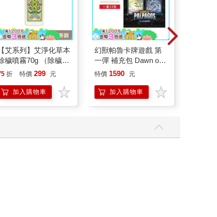
【艾系列】艾淨化草本
幻獸帕魯卡牌遊戲 第
Pokecol
除穢噴霧70g （除穢/
一彈 補充包 Dawn of
Illustra
平安/淨化/艾草/芙蓉/
Palpagos（日文版一
Pokemo
299
1590
75
折
特價
元
特價
元
9
折
特
抹草） 此為單瓶賣場
盒）
(Pokemon Pi
另有多瓶組優惠賣場
Press)
加入購物車
加入購物車
加