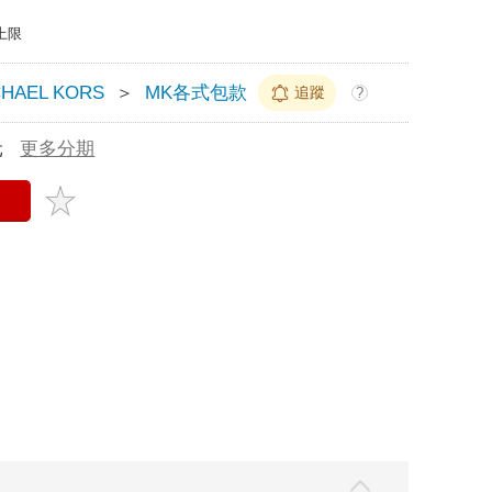
上限
CHAEL KORS
＞
MK各式包款
追蹤
?
元
更多分期