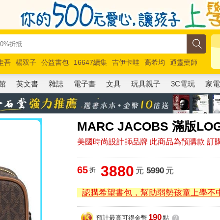
圭吾
楊双子
公益書包
16647續集
吉伊卡哇
高希均
通靈藥師
路邊攤新作
馬斯克
玩具總動員5
超慢跑
館
英文書
雜誌
電子書
文具
玩具親子
3C電玩
家
MARC JACOBS 滿版
美國時尚設計師品牌 此商品為預購款 訂購
3880
65
折
元
5990
元
認購希望書包，幫助弱勢孩童上學不
190
預計最高可得金幣
點
?