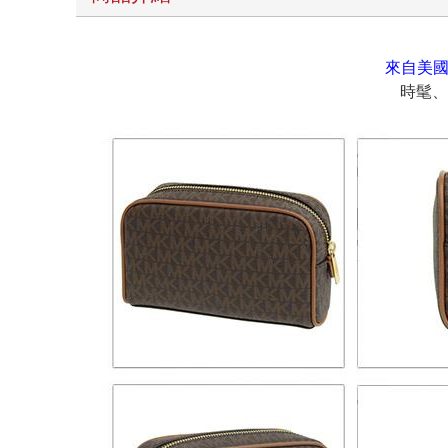
來自美國
時髦、