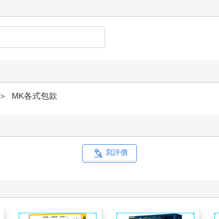
＞
MK各式包款
寫評價