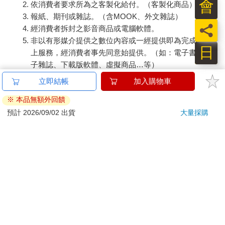
會
依消費者要求所為之客製化給付。（客製化商品）
報紙、期刊或雜誌。（含MOOK、外文雜誌）
員
經消費者拆封之影音商品或電腦軟體。
非以有形媒介提供之數位內容或一經提供即為完成之線
日
上服務，經消費者事先同意始提供。（如：電子書、電
子雜誌、下載版軟體、虛擬商品…等）
已拆封之個人衛生用品。（如：內衣褲、刮鬍刀、除毛
立即結帳
加入購物車
刀…等）
※ 本品無額外回饋
若非上列種類商品，均享有到貨7天的猶豫期（含例假
預計 2026/09/02 出貨
大量採購
日）。
辦理退換貨時，商品（組合商品恕無法接受單獨退貨）必須
是您收到商品時的原始狀態（包含商品本體、配件、贈品、
保證書、所有附隨資料文件及原廠內外包裝…等），請勿直
接使用原廠包裝寄送，或於原廠包裝上黏貼紙張或書寫文
字。
退回商品若無法回復原狀，將請您負擔回復原狀所需費用，
嚴重時將影響您的退貨權益。