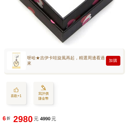
呀哈★吉伊卡哇旋風再起，精選周邊看過
加購
來
寫評價
喜歡+1
賺金幣
2980
6
折
元
4990
元