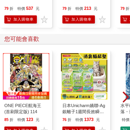
537
213
79
折
特價
元
79
折
特價
元
79
折
加入購物車
加入購物車
您可能會喜歡
ONE PIECE航海王
日本Unicharm嬌聯-Ag
水平
(首刷限定版) 114
銀離子1週間長效瞬吸
落・
乾爽寵物消臭大師貓尿
123
1373
85
折
特價
元
76
折
特價
元
特價
墊20片/袋(大容量吸水
防滲漏貓尿布/可觀察