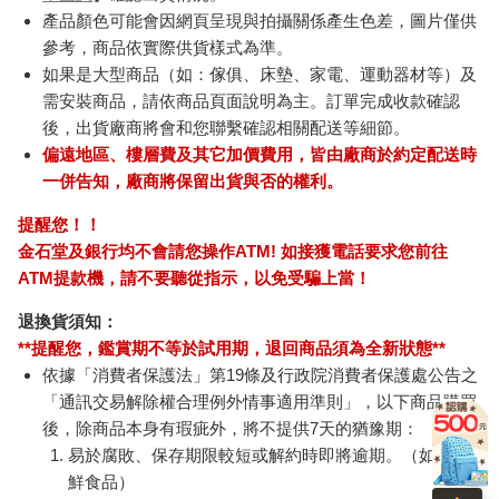
產品顏色可能會因網頁呈現與拍攝關係產生色差，圖片僅供
參考，商品依實際供貨樣式為準。
如果是大型商品（如：傢俱、床墊、家電、運動器材等）及
需安裝商品，請依商品頁面說明為主。訂單完成收款確認
後，出貨廠商將會和您聯繫確認相關配送等細節。
偏遠地區、樓層費及其它加價費用，皆由廠商於約定配送時
一併告知，廠商將保留出貨與否的權利。
提醒您！！
金石堂及銀行均不會請您操作ATM! 如接獲電話要求您前往
ATM提款機，請不要聽從指示，以免受騙上當！
退換貨須知：
**提醒您，鑑賞期不等於試用期，退回商品須為全新狀態**
依據「消費者保護法」第19條及行政院消費者保護處公告之
「通訊交易解除權合理例外情事適用準則」，以下商品購買
後，除商品本身有瑕疵外，將不提供7天的猶豫期：
易於腐敗、保存期限較短或解約時即將逾期。（如：生
鮮食品）