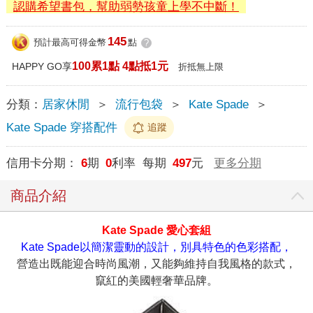
認購希望書包，幫助弱勢孩童上學不中斷！
145
預計最高可得金幣
點
?
100累1點 4點抵1元
HAPPY GO享
折抵無上限
分類：
居家休閒
＞
流行包袋
＞
Kate Spade
＞
Kate Spade 穿搭配件
追蹤
信用卡分期：
6
期
0
利率 每期
497
元
更多分期
商品介紹
Kate Spade 愛心套組
Kate Spade以簡潔靈動的設計，別具特色的色彩搭配，
營造出既能迎合時尚風潮，又能夠維持自我風格的款式，
竄紅的美國輕奢華品牌。