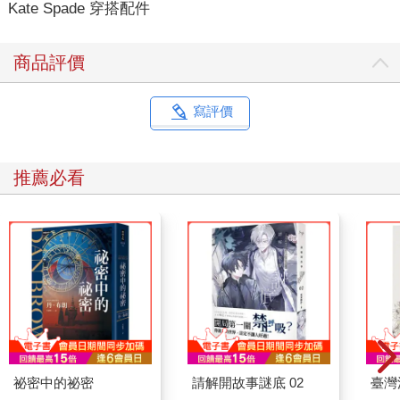
Kate Spade 穿搭配件
商品評價
寫評價
推薦必看
祕密中的祕密
請解開故事謎底 02
臺灣