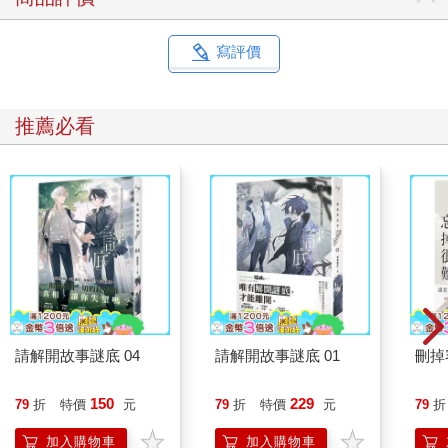
寫評價
推薦必看
請解開故事謎底 04
請解開故事謎底 01
刪掉
150
229
79
折
特價
元
79
折
特價
元
79
折
加入購物車
加入購物車