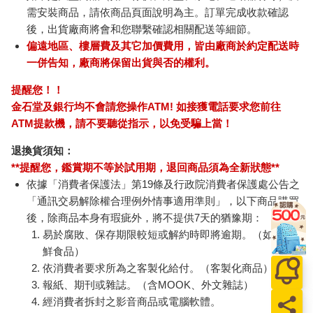
需安裝商品，請依商品頁面說明為主。訂單完成收款確認
後，出貨廠商將會和您聯繫確認相關配送等細節。
偏遠地區、樓層費及其它加價費用，皆由廠商於約定配送時
一併告知，廠商將保留出貨與否的權利。
提醒您！！
金石堂及銀行均不會請您操作ATM! 如接獲電話要求您前往
ATM提款機，請不要聽從指示，以免受騙上當！
退換貨須知：
**提醒您，鑑賞期不等於試用期，退回商品須為全新狀態**
依據「消費者保護法」第19條及行政院消費者保護處公告之
「通訊交易解除權合理例外情事適用準則」，以下商品購買
後，除商品本身有瑕疵外，將不提供7天的猶豫期：
易於腐敗、保存期限較短或解約時即將逾期。（如：生
鮮食品）
依消費者要求所為之客製化給付。（客製化商品）
報紙、期刊或雜誌。（含MOOK、外文雜誌）
經消費者拆封之影音商品或電腦軟體。