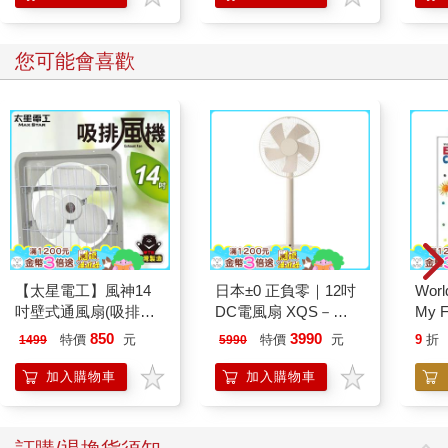
您可能會喜歡
【太星電工】風神14
日本±0 正負零｜12吋
World
吋壁式通風扇(吸排風
DC電風扇 XQS－
My F
機)
Y620 象牙白
Book
850
3990
特價
元
特價
元
9
折
1499
5990
加入購物車
加入購物車