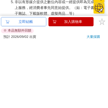
非以有形媒介提供之數位內容或一經提供即為完成之線
上服務，經消費者事先同意始提供。（如：電子書、電
子雜誌、下載版軟體、虛擬商品…等）
已拆封之個人衛生用品。（如：內衣褲、刮鬍刀、除毛
立即結帳
加入購物車
刀…等）
※ 本品無額外回饋
若非上列種類商品，均享有到貨7天的猶豫期（含例假
日）。
預計 2026/09/02 出貨
大量採購
辦理退換貨時，商品（組合商品恕無法接受單獨退貨）必須
是您收到商品時的原始狀態（包含商品本體、配件、贈品、
保證書、所有附隨資料文件及原廠內外包裝…等），請勿直
接使用原廠包裝寄送，或於原廠包裝上黏貼紙張或書寫文
字。
退回商品若無法回復原狀，將請您負擔回復原狀所需費用，
嚴重時將影響您的退貨權益。