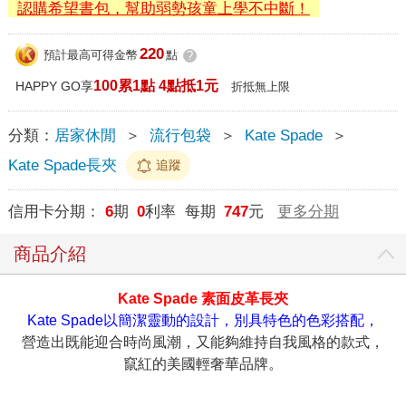
認購希望書包，幫助弱勢孩童上學不中斷！
220
預計最高可得金幣
點
?
100累1點 4點抵1元
HAPPY GO享
折抵無上限
分類：
居家休閒
＞
流行包袋
＞
Kate Spade
＞
Kate Spade長夾
追蹤
信用卡分期：
6
期
0
利率 每期
747
元
更多分期
商品介紹
Kate Spade 素面皮革長夾
Kate Spade以簡潔靈動的設計，別具特色的色彩搭配，
營造出既能迎合時尚風潮，又能夠維持自我風格的款式，
竄紅的美國輕奢華品牌。