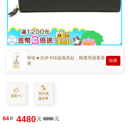
呀哈★吉伊卡哇旋風再起，精選周邊看過
加購
來
寫評價
喜歡+1
賺金幣
4480
64
折
元
6990
元