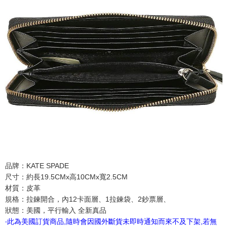
品牌：KATE SPADE
尺寸：約長19.5CMx高10CMx寬2.5CM
材質：皮革
規格：拉鍊開合，內12卡面層、1拉鍊袋、2鈔票層、
狀態：美國，平行輸入 全新真品
‧此為美國訂貨商品,隨時會因國外斷貨未即時通知而來不及下架,若無