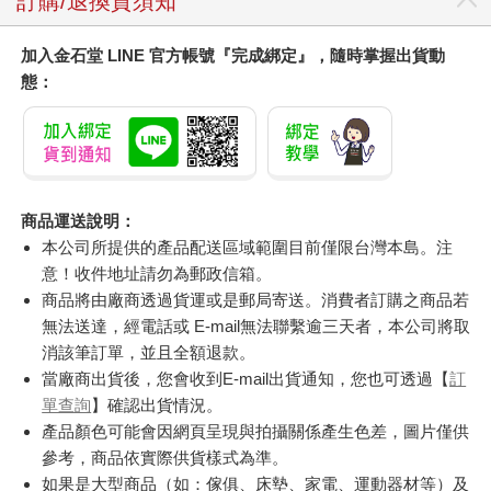
訂購/退換貨須知
加入金石堂 LINE 官方帳號『完成綁定』，隨時掌握出貨動
態：
商品運送說明：
本公司所提供的產品配送區域範圍目前僅限台灣本島。注
意！收件地址請勿為郵政信箱。
商品將由廠商透過貨運或是郵局寄送。消費者訂購之商品若
無法送達，經電話或 E-mail無法聯繫逾三天者，本公司將取
消該筆訂單，並且全額退款。
當廠商出貨後，您會收到E-mail出貨通知，您也可透過【
訂
單查詢
】確認出貨情況。
產品顏色可能會因網頁呈現與拍攝關係產生色差，圖片僅供
參考，商品依實際供貨樣式為準。
如果是大型商品（如：傢俱、床墊、家電、運動器材等）及