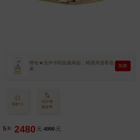
呀哈★吉伊卡哇旋風再起，精選周邊看過
加購
來
寫評價
喜歡+1
賺金幣
2480
5
折
元
4990
元