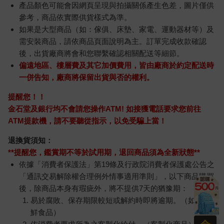
產品顏色可能會因網頁呈現與拍攝關係產生色差，圖片僅供
參考，商品依實際供貨樣式為準。
如果是大型商品（如：傢俱、床墊、家電、運動器材等）及
需安裝商品，請依商品頁面說明為主。訂單完成收款確認
後，出貨廠商將會和您聯繫確認相關配送等細節。
偏遠地區、樓層費及其它加價費用，皆由廠商於約定配送時
一併告知，廠商將保留出貨與否的權利。
提醒您！！
金石堂及銀行均不會請您操作ATM! 如接獲電話要求您前往
ATM提款機，請不要聽從指示，以免受騙上當！
退換貨須知：
**提醒您，鑑賞期不等於試用期，退回商品須為全新狀態**
依據「消費者保護法」第19條及行政院消費者保護處公告之
「通訊交易解除權合理例外情事適用準則」，以下商品購買
後，除商品本身有瑕疵外，將不提供7天的猶豫期：
易於腐敗、保存期限較短或解約時即將逾期。（如：生
鮮食品）