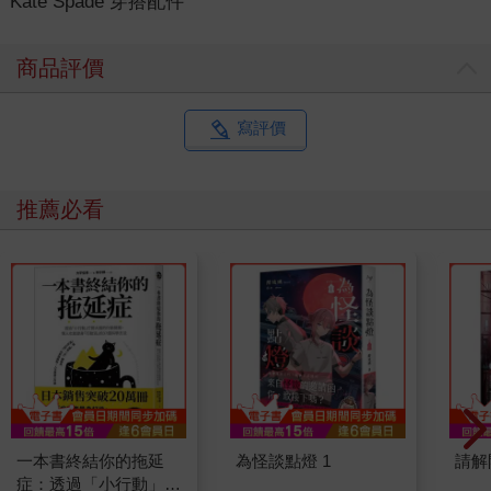
Kate Spade 穿搭配件
商品評價
寫評價
推薦必看
一本書終結你的拖延
為怪談點燈 1
請解
症：透過「小行動」打