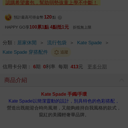
認購希望書包，幫助弱勢孩童上學不中斷！
120
預計最高可得金幣
點
?
100累1點 4點抵1元
HAPPY GO享
折抵無上限
分類：
居家休閒
＞
流行包袋
＞
Kate Spade
＞
Kate Spade 穿搭配件
追蹤
信用卡分期：
6
期
0
利率 每期
413
元
更多分期
商品介紹
Kate Spade
手鐲/
手環
Kate Spade以簡潔靈動的設計，別具特色的色彩搭配，
營造出既能迎合時尚風潮，又能夠維持自我風格的款式，
竄紅的美國輕奢華品牌。