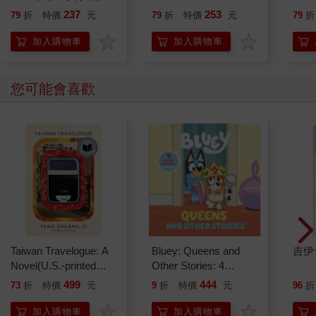
開大腦的行動開關，懶
237
253
79
折
特價
元
79
折
特價
元
79
折
人也能變身「行動派」
的37個科學方法
加入購物車
加入購物車
您可能會喜歡
Taiwan Travelogue: A
Bluey: Queens and
吉伊
Novel(U.S.-printed
Other Stories: 4
edition)
Stories in 1 Book.
499
444
73
折
特價
元
9
折
特價
元
96
折
Hooray!
加入購物車
加入購物車