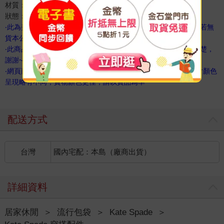
材質：金屬
狀態：美國，平行輸入 全新真品
‧此為美國訂貨商品,隨時會因國外斷貨未即時通知而來不及下架,若無
貨本公司保留訂單與否的權利謝謝您
‧此商品於原廠就無附贈防塵袋、禮盒及紙袋~訂購前請先考慮清楚，
謝謝~
‧網頁商品會因為使用不同的品牌螢幕以及解析度不同，造成圖片顏色
呈現略有不同，實物顏色更佳，請以實品為準
配送方式
台灣
國內宅配：本島（廠商出貨）
詳細資料
居家休閒
＞
流行包袋
＞
Kate Spade
＞