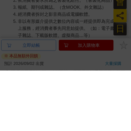
會
依消費者要求所為之客製化給付。（客製化商品）
報紙、期刊或雜誌。（含MOOK、外文雜誌）
員
經消費者拆封之影音商品或電腦軟體。
非以有形媒介提供之數位內容或一經提供即為完成之線
日
上服務，經消費者事先同意始提供。（如：電子書、電
子雜誌、下載版軟體、虛擬商品…等）
已拆封之個人衛生用品。（如：內衣褲、刮鬍刀、除毛
刀…等）
若非上列種類商品，均享有到貨7天的猶豫期（含例假
日）。
辦理退換貨時，商品（組合商品恕無法接受單獨退貨）必須
是您收到商品時的原始狀態（包含商品本體、配件、贈品、
保證書、所有附隨資料文件及原廠內外包裝…等），請勿直
接使用原廠包裝寄送，或於原廠包裝上黏貼紙張或書寫文
字。
退回商品若無法回復原狀，將請您負擔回復原狀所需費用，
嚴重時將影響您的退貨權益。