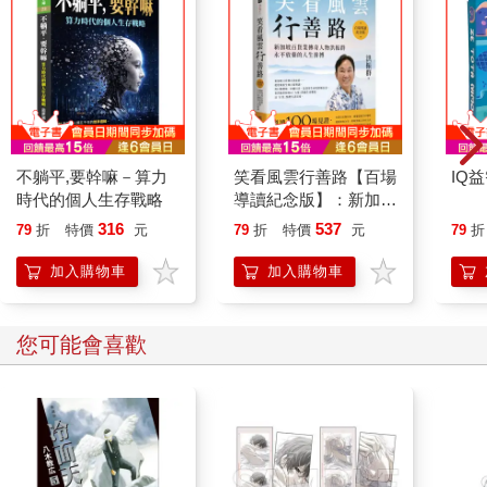
不躺平,要幹嘛－算力
笑看風雲行善路【百場
IQ
時代的個人生存戰略
導讀紀念版】：新加坡
百貨業傳奇人物洪振群
316
537
79
折
特價
元
79
折
特價
元
79
折
永不放棄的人生拼搏
加入購物車
加入購物車
您可能會喜歡