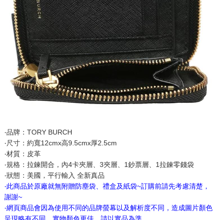
‧品牌：TORY BURCH
‧尺寸：約寬12cmx高9.5cmx厚2.5cm
‧材質：皮革
‧規格：拉鍊開合，內4卡夾層、3夾層、1鈔票層、1拉鍊零錢袋
‧狀態：美國，平行輸入 全新真品
‧此商品於原廠就無附贈防塵袋、禮盒及紙袋~訂購前請先考慮清楚，
謝謝~
‧網頁商品會因為使用不同的品牌螢幕以及解析度不同，造成圖片顏色
呈現略有不同，實物顏色更佳，請以實品為準。