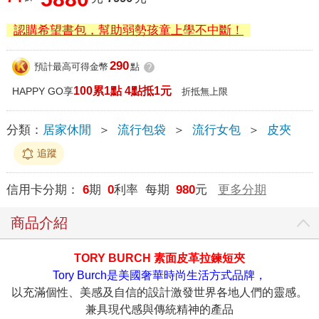
認購希望書包，幫助弱勢孩童上學不中斷！
290
預計最高可得金幣
點
?
100累1點 4點抵1元
HAPPY GO享
折抵無上限
分類：
居家休閒
＞
流行包袋
＞
流行女包
＞
皮夾
追蹤
信用卡分期：
6
期
0
利率 每期
980
元
更多分期
商品介紹
TORY BURCH 素面皮革拉鍊短夾
Tory Burch是美國奢華時尚生活方式品牌，
以充滿個性、美感及自信的設計激發世界各地人們的靈感。
兼具現代感與傳統精神的產品