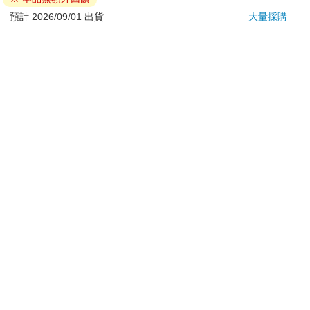
退換貨須知：
預計 2026/09/01 出貨
大量採購
**提醒您，鑑賞期不等於試用期，退回商品須為全新狀態**
依據「消費者保護法」第19條及行政院消費者保護處公告之
「通訊交易解除權合理例外情事適用準則」，以下商品購買
後，除商品本身有瑕疵外，將不提供7天的猶豫期：
易於腐敗、保存期限較短或解約時即將逾期。（如：生
鮮食品）
依消費者要求所為之客製化給付。（客製化商品）
報紙、期刊或雜誌。（含MOOK、外文雜誌）
經消費者拆封之影音商品或電腦軟體。
非以有形媒介提供之數位內容或一經提供即為完成之線
上服務，經消費者事先同意始提供。（如：電子書、電
子雜誌、下載版軟體、虛擬商品…等）
已拆封之個人衛生用品。（如：內衣褲、刮鬍刀、除毛
刀…等）
若非上列種類商品，均享有到貨7天的猶豫期（含例假
日）。
辦理退換貨時，商品（組合商品恕無法接受單獨退貨）必須