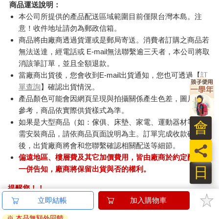
商品運送說明：
本公司所提供的產品配送區域範圍目前僅限台灣本島。注
意！收件地址請勿為郵政信箱。
商品將由廠商透過貨運或是郵局寄送。消費者訂購之商品若
無法送達，經電話或 E-mail無法聯繫逾三天者，本公司將取
消該筆訂單，並且全額退款。
當廠商出貨後，您會收到E-mail出貨通知，您也可透過【
訂
單查詢
】確認出貨情況。
產品顏色可能會因網頁呈現與拍攝關係產生色差，圖片僅供
參考，商品依實際供貨樣式為準。
如果是大型商品（如：傢俱、床墊、家電、運動器材等）及
會
需安裝商品，請依商品頁面說明為主。訂單完成收款確認
後，出貨廠商將會和您聯繫確認相關配送等細節。
員
偏遠地區、樓層費及其它加價費用，皆由廠商於約定配送時
日
一併告知，廠商將保留出貨與否的權利。
提醒您！！
金石堂及銀行均不會請您操作ATM! 如接獲電話要求您前往
立即結帳
加入購物車
ATM提款機，請不要聽從指示，以免受騙上當！
※ 本品無額外回饋