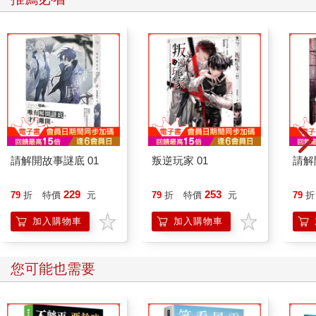
請解開故事謎底 01
叛逆玩家 01
請解
229
253
79
折
特價
元
79
折
特價
元
79
折
加入購物車
加入購物車
您可能也需要