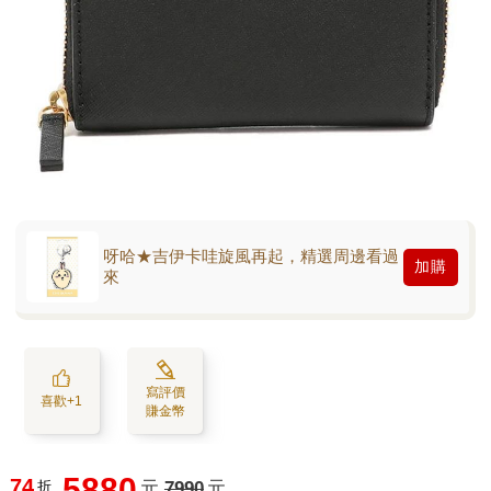
呀哈★吉伊卡哇旋風再起，精選周邊看過
加購
來
寫評價
喜歡+1
賺金幣
5880
74
折
元
7990
元